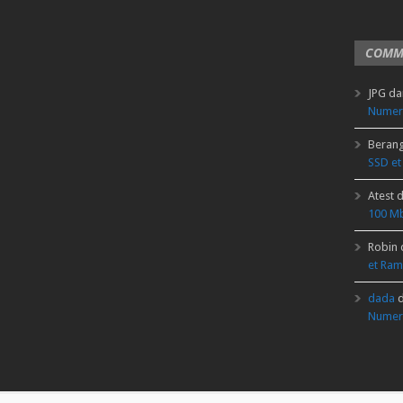
COMM
JPG
da
Numer
Beran
SSD et
Atest
d
100 Mb
Robin
et Ram
dada
d
Numer