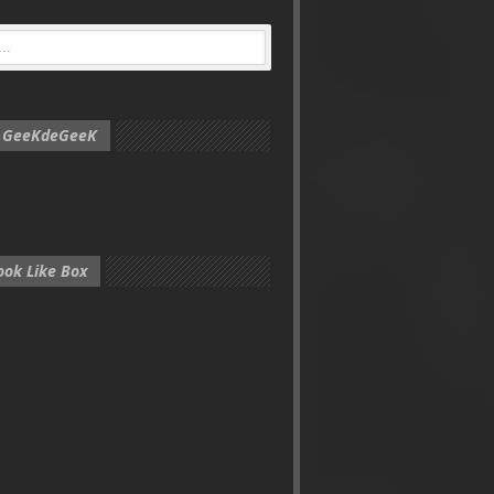
e GeeKdeGeeK
ook Like Box