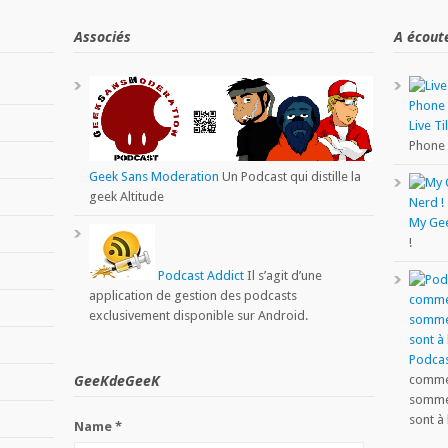
Associés
A écout
Live Ti
Phone
Geek Sans Moderation
Un Podcast qui distille la
geek Altitude
My Ge
!
Podcast Addict
Il s’agit d’une
application de gestion des podcasts
exclusivement disponible sur Android.
Podcas
GeeKdeGeeK
comme 
sommes
sont à 
Name *