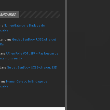
ENTAIRES
ns
NumeriGate ou le Bridage de
icable
ger
dans
Guide : ZenBook UX32vd rajout
 Ram
ans
FAI en Folie #01 : SFR « Pas besoin de
its monsieur ! »
dans
Guide : ZenBook UX32vd rajout SSD
ans
NumeriGate ou le Bridage de
icable