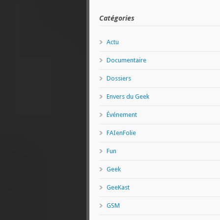
Catégories
Actu
Documentaire
Dossiers
Envers du Geek
Événement
FAIenFolie
Fun
Geek
GeeKast
GSM