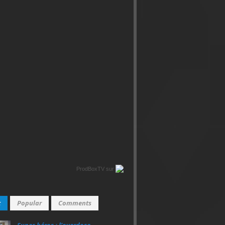
ProdBoxTV
sur
t
Popular
Comments