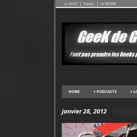
Le SHOP
Equipe
LA VITRINE
HOME
+
PODCASTS
+
L
janvier 28, 2012