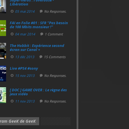
Super‑héros : l’overdose -
Libération
05 mai 2014
No Responses.
FAI en Folie #01 : SFR "Pas besoin
de 100 Mbits monsieur !"
04 mar 2014
1 Comment
The Hobbit : Expérience second
écran sur Canal +
13 déc 2013
15 Comments
Live #PS4 #sony
15 nov 2013
No Responses.
[ DOC ] GAME OVER : Le règne des
jeux vidéo
11 nov 2013
No Responses.
gram GeeK de GeeK