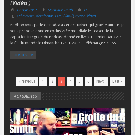
(Vidéo )
12 nov 2012
Monsieur Smith
14
Aniversaire
,
dernierbar
,
Live
,
Plan-B
,
teaser
,
Video
Podbox vous parle de Podcasts et de l’univer qui gravite autour. Je
vous propose donc en exclusivitèe mondiale le Teaser de la
captation intégrale du Podcast donné en live au Dernier Bar avant
la fin du monde le Dimanche 12/11/2012. Téléchargez le RSS
Lire la suite
‹ Previous
1
2
3
4
5
6
Next ›
Last »
ACTUALITES