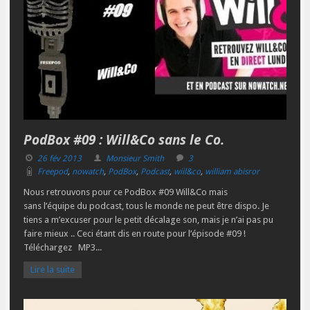
PodBox #09 : Will&Co sans le Co.
26 fév 2013
Monsieur Smith
3
Freepod
,
nowatch
,
PodBox
,
Podcast
,
wiil&co
,
william abisror
Nous retrouvons pour ce PodBox #09 Will&Co mais
sans l’équipe du podcast, tous le monde ne peut être dispo. Je
tiens a m’excuser pour le petit décalage son, mais je n’ai pas pu
faire mieux .. Ceci étant dis en route pour l’épisode #09 !
Téléchargez MP3...
Lire la suite