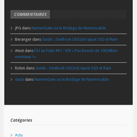
COMMENTAIRES
JPG
dans
NumeriGate ou le Bridage de Numericable
Beranger
dans
Guide : ZenBook UX32vd rajout SSD et Ram
Atest
dans
FAI en Folie #01 : SFR « Pas besoin de 100 Mbits
monsieur ! »
Robin
dans
Guide : ZenBook UX32vd rajout SSD et Ram
dada
dans
NumeriGate ou le Bridage de Numericable
Catégories
Actu