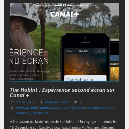
The Hobbit : Expérience second écran sur
Canal +
13 déc 2013
Monsieur Smith
15
Android
,
Apple
,
application
,
canal+
,
Mywarner
,
second ecran
,
the
hobbit
,
TV
,
ultraviolet
À l’occasion de la diffusion de Le Hobbit : Un voyage inattendu le
13 Décembre sur Canal+, vivez l’expérience My Warner : Second