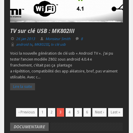
TV sur clé USB : MK802III
26 jan 2013
Monsieur Smith
8
android tv
,
MK802III
,
tv clé usb
Voici la nouvelle génération de clé usb « Android TV ». j’ai pu
tester l’ancien modèle Z802 sous android 4.0.4 e
franchement, c’était pas ça plantage
a répétition, compatibilité des app aléatoire, bref, pas vraiment
utilisable. Avec c...
Lire la suite
‹ Previous
1
2
3
4
5
6
Next ›
Last »
DOCUMENTAIRE