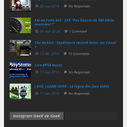
05 mai 2014
No Responses.
FAI en Folie #01 : SFR "Pas besoin de 100 Mbits
monsieur !"
04 mar 2014
1 Comment
The Hobbit : Expérience second écran sur Canal
+
13 déc 2013
15 Comments
Live #PS4 #sony
15 nov 2013
No Responses.
[ DOC ] GAME OVER : Le règne des jeux vidéo
11 nov 2013
No Responses.
Instagram GeeK de GeeK