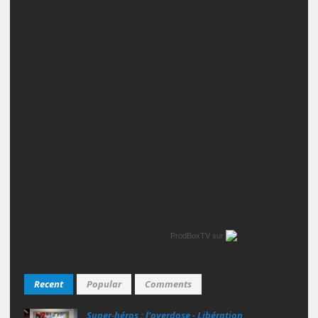
ProdBoxTV
sur
Recent
Popular
Comments
Super‑héros : l’overdose - Libération