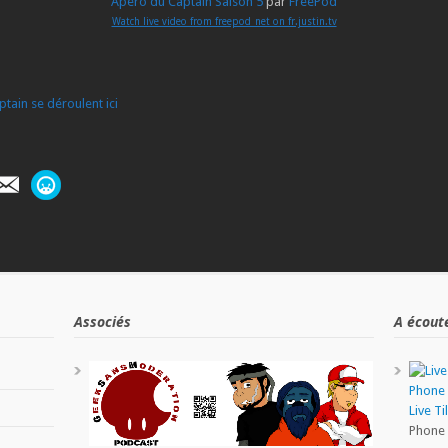
Apero du Captain Saison 5
par
FreePod
Watch live video from freepod_net on fr.justin.tv
tain se déroulent ici
Associés
A écout
Live Ti
Phone