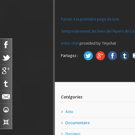
Passer à la première page de Live
Temporairement, les lives de l’Apero du Cap
video chat
provided by Tinychat
Partagez :
Catégories
Actu
Documentaire
Dossiers