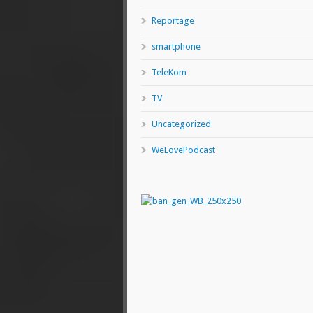
Reportage
smartphone
TeleKom
TV
Uncategorized
WeLovePodcast