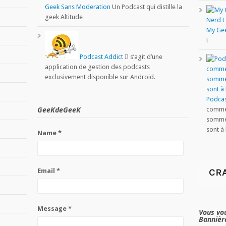
Geek Sans Moderation
Un Podcast qui distille la
geek Altitude
My Ge
!
Podcast Addict
Il s’agit d’une
application de gestion des podcasts
exclusivement disponible sur Android.
Podcas
GeeKdeGeeK
comme 
sommes
sont à 
Name *
Email *
Message *
Vous vou
Bannière