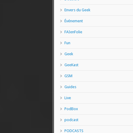
Envers du Geek
Événement
FAIenFolie
Fun
Geek
GeeKast
GSM
Guides
Live
PodBox
podcast
PODCASTS