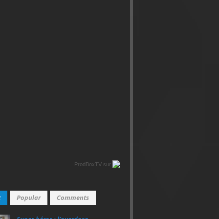
ProdBoxTV
sur
t
Popular
Comments