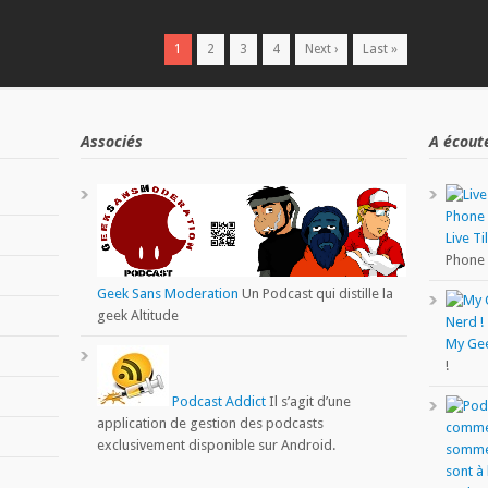
1
2
3
4
Next ›
Last »
Associés
A écout
Live Ti
Phone
Geek Sans Moderation
Un Podcast qui distille la
geek Altitude
My Ge
!
Podcast Addict
Il s’agit d’une
application de gestion des podcasts
exclusivement disponible sur Android.