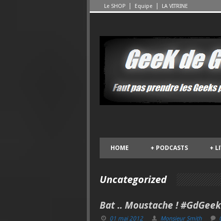
Le SHOP
Equipe
LA VITRINE
HOME
+
PODCASTS
+
L
Uncategorized
Bat .. Moustache ! #GdGeek
01 mai 2012
Monsieur Smith