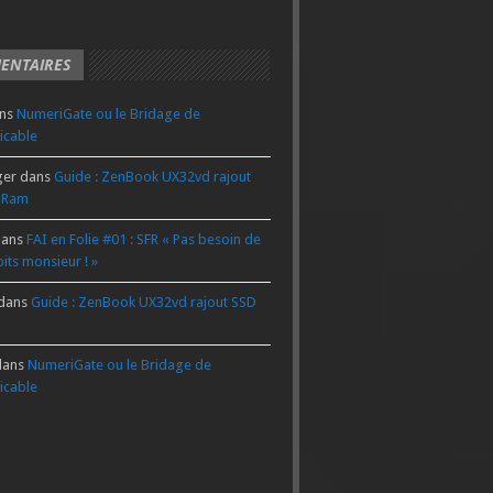
ENTAIRES
ns
NumeriGate ou le Bridage de
icable
ger
dans
Guide : ZenBook UX32vd rajout
 Ram
ans
FAI en Folie #01 : SFR « Pas besoin de
its monsieur ! »
dans
Guide : ZenBook UX32vd rajout SSD
ans
NumeriGate ou le Bridage de
icable