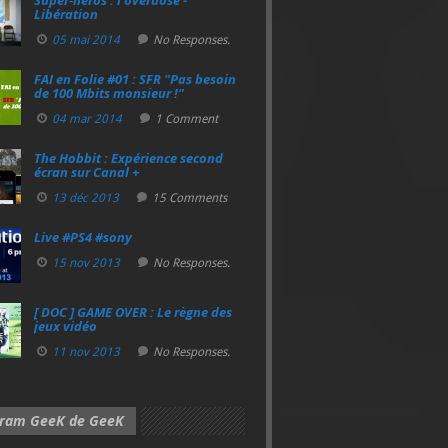
Super‑héros : l’overdose -
Libération
05 mai 2014
No Responses.
FAI en Folie #01 : SFR "Pas besoin
de 100 Mbits monsieur !"
04 mar 2014
1 Comment
The Hobbit : Expérience second
écran sur Canal +
13 déc 2013
15 Comments
Live #PS4 #sony
15 nov 2013
No Responses.
[ DOC ] GAME OVER : Le règne des
jeux vidéo
11 nov 2013
No Responses.
gram GeeK de GeeK