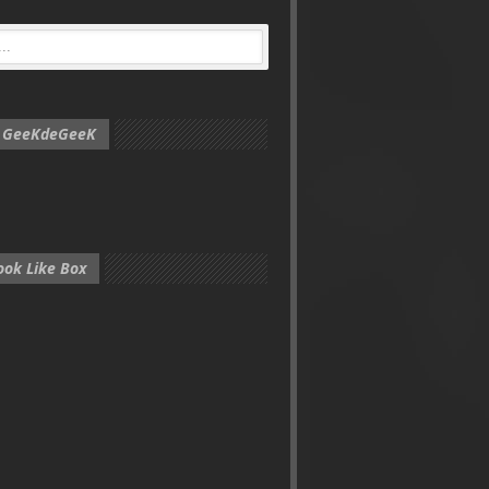
e GeeKdeGeeK
ook Like Box