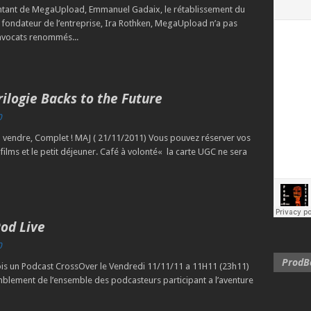
ntant de MegaUpload, Emmanuel Gadaix, le rétablissement du
du fondateur de l’entreprise, Ira Rothken, MegaUpload n’a pas
s avocats renommés...
ilogie Backs to the Future
0
 a vendre, Complet ! MAJ ( 21/11/2011) Vous pouvez réserver vos
 films et le petit déjeuner. Café à volonté« la carte UGC ne sera
Pod Live
0
ProdBo
is un Podcast CrossOver le Vendredi 11/11/11 a 11H11 (23h11)
lement de l’ensemble des podcasteurs participant a l’aventure