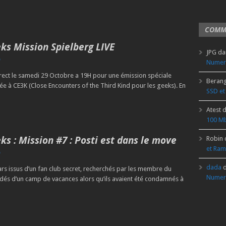
COMM
ks Mission Spielberg LIVE
JPG
da
Numer
rect le samedi 29 Octobre a 19H pour une émission spéciale
Beran
ée à CE3K (Close Encounters of the Third Kind pour les geeks). En
SSD et
Atest
d
100 Mb
ks : Mission #7 : Posti est dans le move
Robin
et Ram
dada
d
s issus d’un fan club secret, recherchés par les membre du
Numer
vadés d’un camp de vacances alors qu’ils avaient été condamnés à