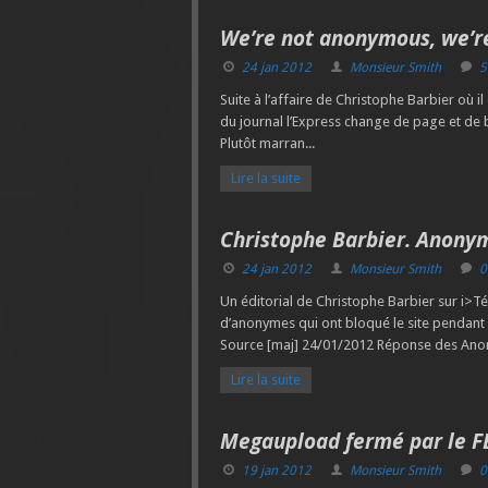
We’re not anonymous, we’re 
24 jan 2012
Monsieur Smith
5
Suite à l’affaire de Christophe Barbier où i
du journal l’Express change de page et de 
Plutôt marran...
Lire la suite
Christophe Barbier. Anonym
24 jan 2012
Monsieur Smith
0
Un éditorial de Christophe Barbier sur i>
d’anonymes qui ont bloqué le site pendan
Source [maj] 24/01/2012 Réponse des Anon
Lire la suite
Megaupload fermé par le FB
19 jan 2012
Monsieur Smith
0