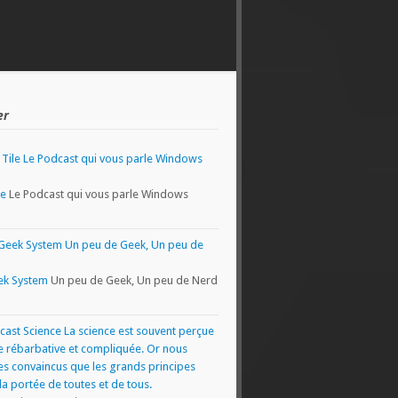
er
le
Le Podcast qui vous parle Windows
ek System
Un peu de Geek, Un peu de Nerd