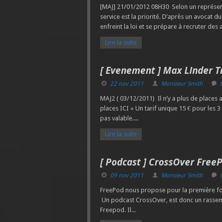
[MAJ] 21/01/2012 08H30 Selon un représe
service est la priorité. D’après un avocat 
enfreint la loi et se prépare à recruter de
Lire la suite
[ Evenement ] Max LInder Tr
22 nov 2011
Monsieur Smith
MAJ2 ( 03/12/2011) Il n’y a plus de places
places ICI « Un tarif unique 15 € pour les 3
pas valable....
Lire la suite
[ Podcast ] CrossOver Free
09 nov 2011
Monsieur Smith
FreePod nous propose pour la première fo
Un podcast CrossOver, est donc un rassemb
Freepod. Il...