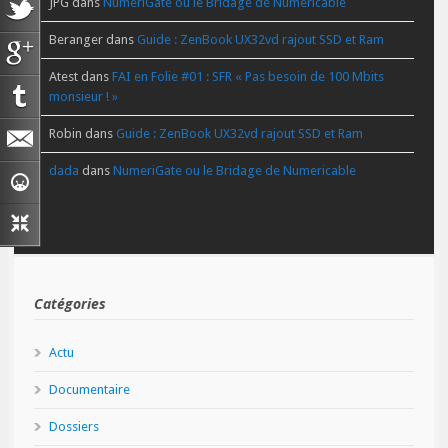
JPG
dans
NumeriGate ou le Bridage de Numericable
Beranger
dans
Guide : ZenBook UX32vd rajout SSD et Ram
Atest
dans
FAI en Folie #01 : SFR « Pas besoin de 100 Mbits
monsieur ! »
Robin
dans
Guide : ZenBook UX32vd rajout SSD et Ram
dada
dans
NumeriGate ou le Bridage de Numericable
Catégories
Actu
Documentaire
Dossiers