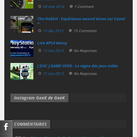
04 mar 2014
1 Comment
The Hobbit : Expérience second écran sur Canal
+
13 déc 2013
15 Comments
Live #PS4 #sony
15 nov 2013
No Responses.
[ DOC ] GAME OVER : Le règne des jeux vidéo
11 nov 2013
No Responses.
Instagram GeeK de GeeK
COMMENTAIRES