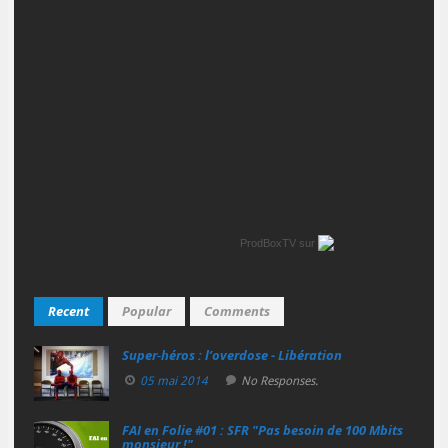
ProdBoxTV
sur
Recent
Popular
Comments
Super‑héros : l’overdose - Libération
05 mai 2014
No Responses.
FAI en Folie #01 : SFR "Pas besoin de 100 Mbits
monsieur !"