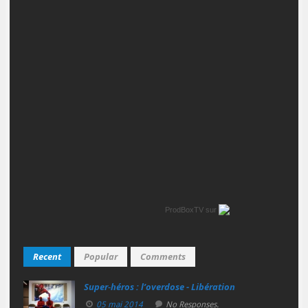
ProdBoxTV
sur
Recent
Popular
Comments
Super‑héros : l’overdose - Libération
05 mai 2014
No Responses.