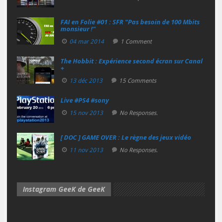
FAI en Folie #01 : SFR "Pas besoin de 100 Mbits
monsieur !"
04 mar 2014
1 Comment
The Hobbit : Expérience second écran sur Canal
+
13 déc 2013
15 Comments
Live #PS4 #sony
15 nov 2013
No Responses.
[ DOC ] GAME OVER : Le règne des jeux vidéo
11 nov 2013
No Responses.
Instagram GeeK de GeeK