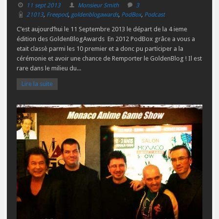
11 sept 2013
Monsieur Smith
3
21013
,
Freepod
,
goldenblogawards
,
PodBox
,
Podcast
C’est aujourd’hui le 11 Septembre 2013 le départ de la 4 ieme
édition des GoldenBlogAwards En 2012 PodBox grâce a vous a
etait classè parmi les 10 premier et a donc pu participer a la
cérémonie et avoir une chance de Remporter le GoldenBlog ! Il est
rare dans le milieu du...
Lire la suite