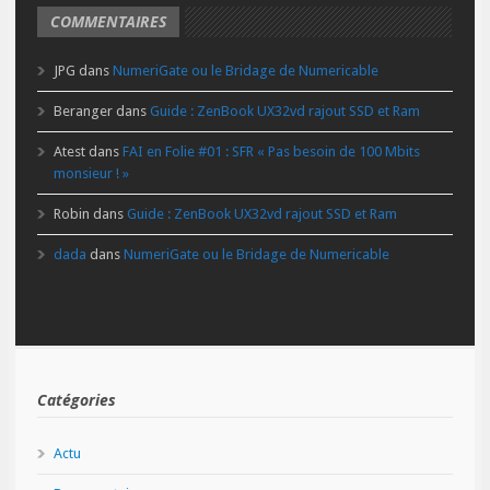
COMMENTAIRES
JPG
dans
NumeriGate ou le Bridage de Numericable
Beranger
dans
Guide : ZenBook UX32vd rajout SSD et Ram
Atest
dans
FAI en Folie #01 : SFR « Pas besoin de 100 Mbits
monsieur ! »
Robin
dans
Guide : ZenBook UX32vd rajout SSD et Ram
dada
dans
NumeriGate ou le Bridage de Numericable
Catégories
Actu