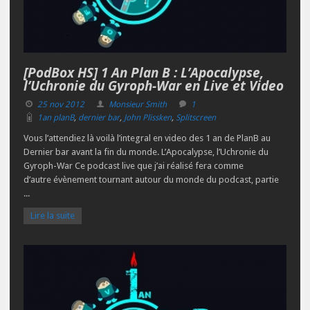
[PodBox HS] 1 An Plan B : L’Apocalypse,
l’Uchronie du Gyroph-War en Live et Video
25 nov 2012
Monsieur Smith
1
1an planB
,
dernier bar
,
John Plissken
,
Splitscreen
Vous l’attendiez là voilà l’integral en video des 1 an de PlanB au
Dernier bar avant la fin du monde. L’Apocalypse, l’Uchronie du
Gyroph-War Ce podcast live que j’ai réalisé fera comme
d’autre évènement tournant autour du monde du podcast, partie
...
Lire la suite