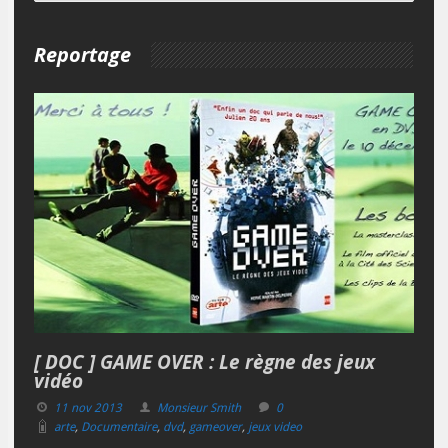
Reportage
[ DOC ] GAME OVER : Le règne des jeux
vidéo
11 nov 2013
Monsieur Smith
0
arte
,
Documentaire
,
dvd
,
gameover
,
jeux video