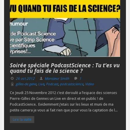
Soirée spéciale PodcastScience : Tu t’es vu
quand tu fais de la science ?
26 oct 2012
Monsieur Smith
1
gilles-de gene
,
Live
,
Podcast
,
podcastscience
,
Video
Ce Jeudi 25 Novembre 2012 c’est deroulè a l’espace des scienses
Pierre-Gilles de Gennes un Live en direct et en public ! de
PodcastScience. Evidemment j’etais sur les lieux et muni de ma
petite camera je vous ai fait rien que pour vous la captation de l...
Lire la suite