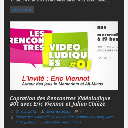
l’ouverture officielle des nouvelles salles. Voici les nouveaux...
Lire la suite
Captation des Rencontres Vidéoludique
#01 avec Eric Viennot et Julien Chièze
01 août 2012
Monsieur Smith
0
Dernier bar avant la fin du monde
,
Eric Viennot
,
gameblog
,
Julien
Chièze
,
Mo5.com
,
Rencontres videoludique