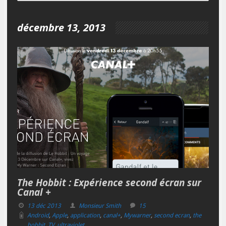
décembre 13, 2013
The Hobbit : Expérience second écran sur
Canal +
13 déc 2013
Monsieur Smith
15
Android
,
Apple
,
application
,
canal+
,
Mywarner
,
second ecran
,
the
hobbit
,
TV
,
ultraviolet