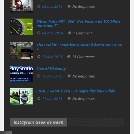
05 mai 2014
No Responses.
FAI en Folie #01 : SFR "Pas besoin de 100 Mbits
monsieur !"
04 mar 2014
1 Comment
The Hobbit : Expérience second écran sur Canal
+
13 déc 2013
15 Comments
Live #PS4 #sony
15 nov 2013
No Responses.
[ DOC ] GAME OVER : Le règne des jeux vidéo
11 nov 2013
No Responses.
Instagram GeeK de GeeK