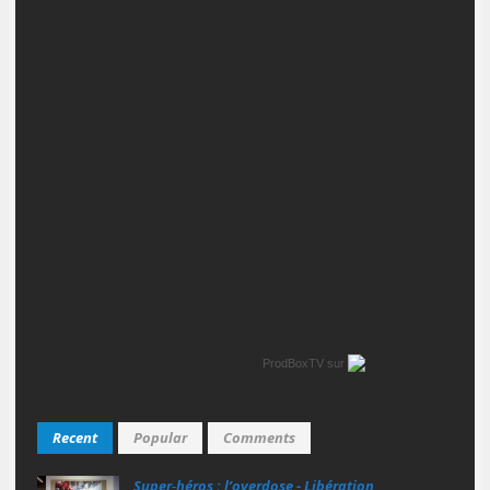
ProdBoxTV
sur
Recent
Popular
Comments
Super‑héros : l’overdose - Libération