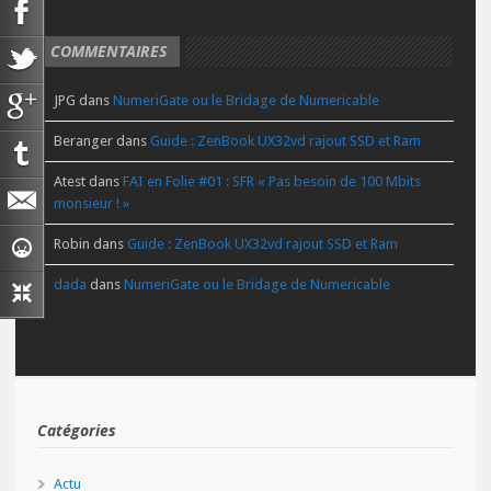
COMMENTAIRES
JPG
dans
NumeriGate ou le Bridage de Numericable
Beranger
dans
Guide : ZenBook UX32vd rajout SSD et Ram
Atest
dans
FAI en Folie #01 : SFR « Pas besoin de 100 Mbits
monsieur ! »
Robin
dans
Guide : ZenBook UX32vd rajout SSD et Ram
dada
dans
NumeriGate ou le Bridage de Numericable
Catégories
Actu