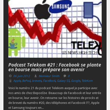
Podcast Telekom #21 : Facebook se plante
en bourse mais prépare son avenir
06 juin 2012
Monsieur Smith
0
Apple
,
BePod
,
brevets
,
FaceBook
,
Galaxy S3
,
Google
,
TeleKom
Voici le numéro 21 du podcast Telekom auquel je participe avec
nos amis de chez Bepod.be Beaucoup de Facebook et leur entrée
en bourse, leur avenir. On retourne sur les histoires de procès et
de brevet du numéro #20, des téléphones et Facebook !??, Apple
et Samsung toujours en...