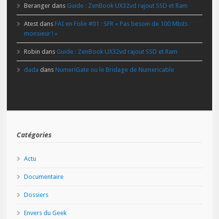
Beranger
dans
Guide : ZenBook UX32vd rajout SSD et Ram
Atest
dans
FAI en Folie #01 : SFR « Pas besoin de 100 Mbits
monsieur ! »
Robin
dans
Guide : ZenBook UX32vd rajout SSD et Ram
dada
dans
NumeriGate ou le Bridage de Numericable
Catégories
Actu
Documentaire
Dossiers
Envers du Geek