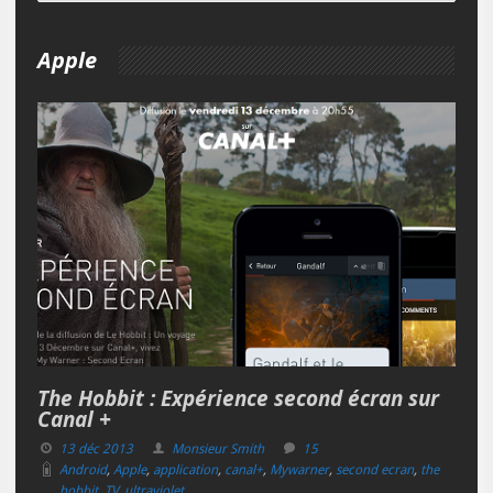
Apple
The Hobbit : Expérience second écran sur
Canal +
13 déc 2013
Monsieur Smith
15
Android
,
Apple
,
application
,
canal+
,
Mywarner
,
second ecran
,
the
hobbit
,
TV
,
ultraviolet