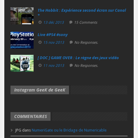
The Hobbit : Expérience second écran sur Canal
+
13 déc 2013
15 Comments
Live #PS4 #sony
15 nov 2013
No Responses.
[ DOC ] GAME OVER : Le règne des jeux vidéo
11 nov 2013
No Responses.
Instagram GeeK de GeeK
COMMENTAIRES
JPG
dans
NumeriGate ou le Bridage de Numericable