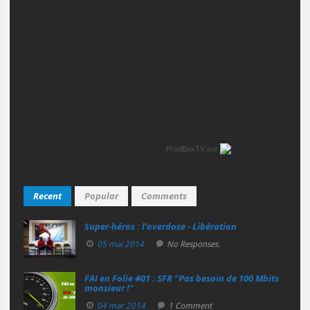
ProdBoxTV
sur
Recent
Popular
Comments
Super‑héros : l’overdose - Libération
05 mai 2014
No Responses.
FAI en Folie #01 : SFR "Pas besoin de 100 Mbits
monsieur !"
04 mar 2014
1 Comment