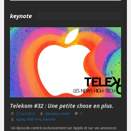
keynote
Telekom #32 : Une petite chose en plus.
27 oct 2012
Monsieur Smith
0
Apple
,
iPad mini
,
keynote
Un épisode centré exclusivement sur Apple et sur ses annonces