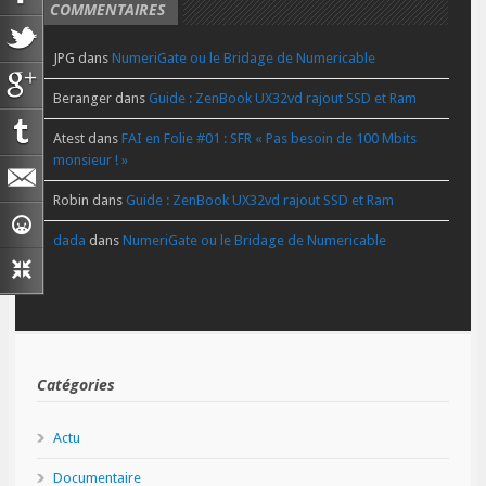
COMMENTAIRES
JPG
dans
NumeriGate ou le Bridage de Numericable
Beranger
dans
Guide : ZenBook UX32vd rajout SSD et Ram
Atest
dans
FAI en Folie #01 : SFR « Pas besoin de 100 Mbits
monsieur ! »
Robin
dans
Guide : ZenBook UX32vd rajout SSD et Ram
dada
dans
NumeriGate ou le Bridage de Numericable
Catégories
Actu
Documentaire