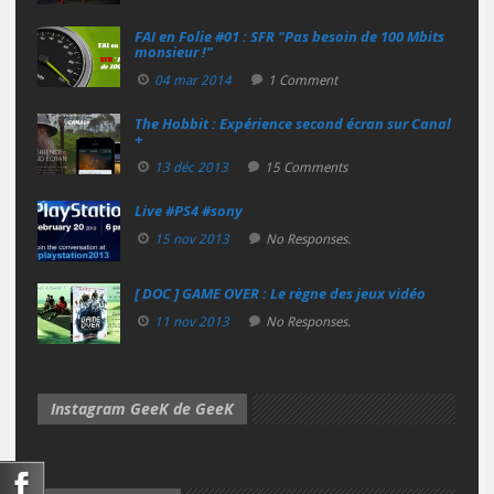
FAI en Folie #01 : SFR "Pas besoin de 100 Mbits
monsieur !"
04 mar 2014
1 Comment
The Hobbit : Expérience second écran sur Canal
+
13 déc 2013
15 Comments
Live #PS4 #sony
15 nov 2013
No Responses.
[ DOC ] GAME OVER : Le règne des jeux vidéo
11 nov 2013
No Responses.
Instagram GeeK de GeeK