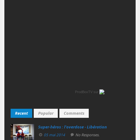
ProdBoxTV
sur
Recent
Popular
Comments
Super‑héros : l’overdose - Libération
05 mai 2014
No Responses.