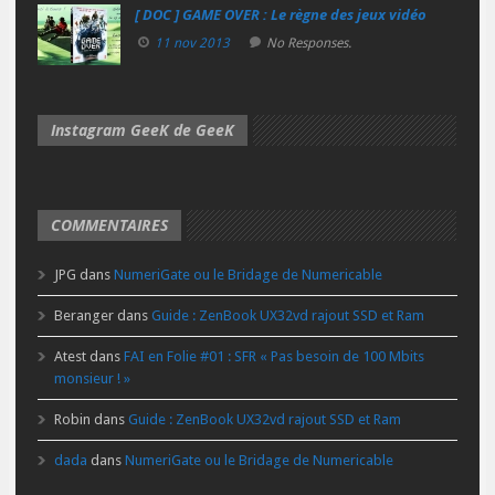
[ DOC ] GAME OVER : Le règne des jeux vidéo
11 nov 2013
No Responses.
Instagram GeeK de GeeK
COMMENTAIRES
JPG
dans
NumeriGate ou le Bridage de Numericable
Beranger
dans
Guide : ZenBook UX32vd rajout SSD et Ram
Atest
dans
FAI en Folie #01 : SFR « Pas besoin de 100 Mbits
monsieur ! »
Robin
dans
Guide : ZenBook UX32vd rajout SSD et Ram
dada
dans
NumeriGate ou le Bridage de Numericable