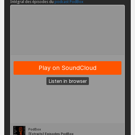
Intégral des épisodes du
podcast PodBox