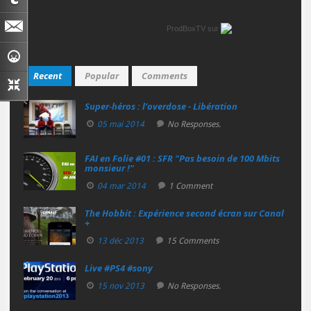
ProdBoxTV
sur
Recent
Popular
Comments
Super‑héros : l’overdose - Libération
05 mai 2014
No Responses.
FAI en Folie #01 : SFR "Pas besoin de 100 Mbits
monsieur !"
04 mar 2014
1 Comment
The Hobbit : Expérience second écran sur Canal
+
13 déc 2013
15 Comments
Live #PS4 #sony
15 nov 2013
No Responses.