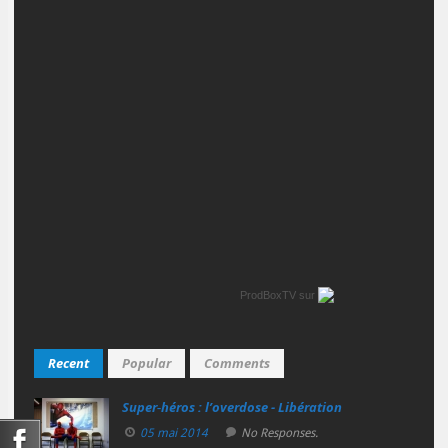
ProdBoxTV
sur
Recent
Popular
Comments
Super‑héros : l’overdose - Libération
05 mai 2014
No Responses.