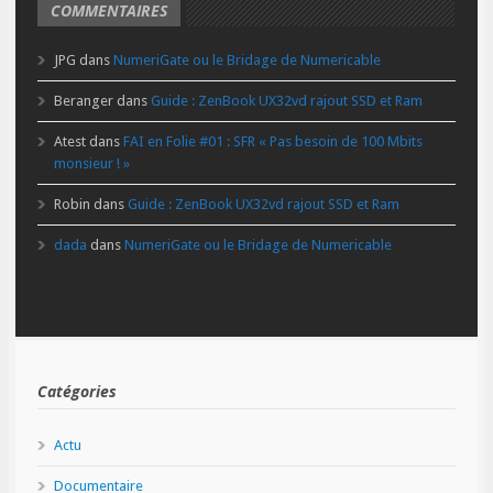
COMMENTAIRES
JPG
dans
NumeriGate ou le Bridage de Numericable
Beranger
dans
Guide : ZenBook UX32vd rajout SSD et Ram
Atest
dans
FAI en Folie #01 : SFR « Pas besoin de 100 Mbits
monsieur ! »
Robin
dans
Guide : ZenBook UX32vd rajout SSD et Ram
dada
dans
NumeriGate ou le Bridage de Numericable
Catégories
Actu
Documentaire