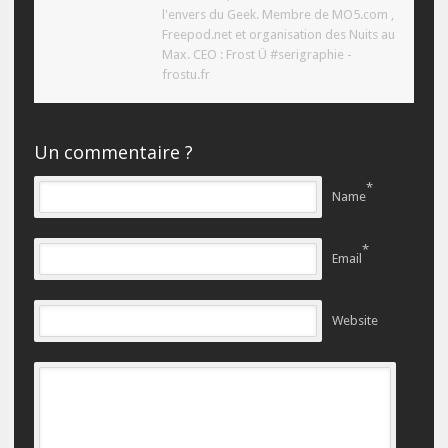
l'envers du Geek. Membre de MO5.com ,
Freepod.net et organisation des Nuits au
Max. CEO : Frost Ü #serigraphie -
frostu.fr
Un commentaire ?
*
Name
*
Email
Website