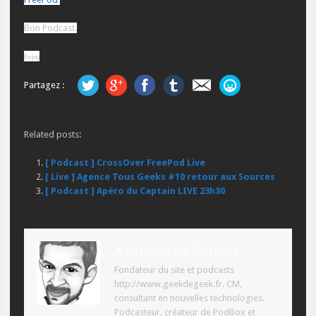
Bon Podcast.
Enjoy
Partagez :
Related posts:
[ Podcast ] CrossOver FreePod Live
[ Live ] Agence Tous Geeks #10 retour aux Sources
[ Podcast ] Apéro du Captain LIVE 23h30
A propos de l'auteur
Fondateur du site et podcasts
http://www.geekdegeek.fr. CM,
consultant en nouvelles technologies.
Podcasteur, créateur de PodBox et