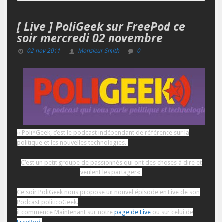
[ Live ] PoliGeek sur FreePod ce
soir mercredi 02 novembre
02 nov 2011
Monsieur Smith
0
«
Poli*Geek, c’est le podcast indépendant de référence sur la
politique et les nouvelles technologies.
C’est un petit groupe de passionnés qui ont des choses à dire et
veulent les partager
«
Ce soir PoliGeek nous propose un nouvel
épisode
en Live de son
Podcast politicoGeek.
il commence Maintenant sur notre
page de Live
ou sur celui de
FreePod
.