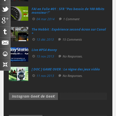
FAI en Folie #01 : SFR "Pas besoin de 100 Mbits
monsieur !"
04 mar 2014
1 Comment
The Hobbit : Expérience second écran sur Canal
+
13 déc 2013
15 Comments
Live #PS4 #sony
15 nov 2013
No Responses.
[ DOC ] GAME OVER : Le règne des jeux vidéo
11 nov 2013
No Responses.
Instagram GeeK de GeeK