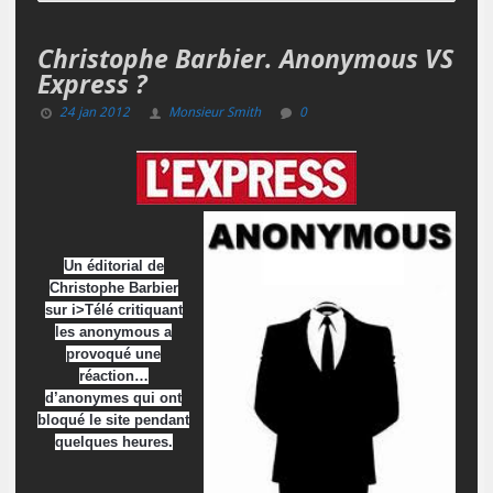
Christophe Barbier. Anonymous VS
Express ?
24 jan 2012
Monsieur Smith
0
Un éditorial de
Christophe Barbier
sur i>Télé critiquant
les anonymous a
provoqué une
réaction…
d’anonymes qui ont
bloqué le site pendant
quelques heures.