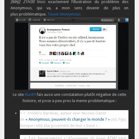
[MAJ] 21H30
Voici exactement
l’illustration
du
problème
des
Anonymous, qui va, a mon sens devenir de plus en
plus
problématique.
Tweet Anonymous
Le site
Rue89
fais aussi une constatation plutôt négative de cette
histoire, et pose a peu pres la meme problematique :
<<
Frédéric Bardeau, auteur avec Nicolas Danet
de
« Anonymous, peuvent-ils changer le monde ? »
(éd. Fyp)
évoque cette élargissement de leur « base » :
« Les Anonymous s’éloignent de leur ADN anti-