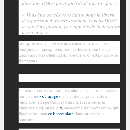
dans une DDOS party puérile d’y mettre fin. »
« Vous êtes censés vous battre pour la liberté
d’expression à travers le monde et vous DDoS
le site d’un journal, ça s’appelle de la dictature
messieurs. »
Une après-midi passée sur un salon de discussion des
Anonymous francophones permet de voir qu’en fait de
tueurs assoiffés d’hémoglobine virtuelle, on est plus proche
d’amateurs.
Pas tous des hackers chevronnés
Plusieurs d’entre eux, parmi les plus actifs, ne connaissaient
pas le terme
« défaçage »
, une pratique qui consiste à
remplacer la page d’accueil d’un site avec à peu près
n’importe quoi, ou les
VPN
, mécanisme d’anonymisation, qui
figurent pourtant
en bonne place
dans l’arsenal des
Anonymous.