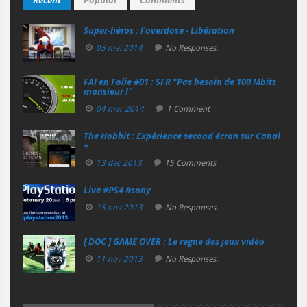
Recent
Popular
Comments
Super‑héros : l’overdose - Libération
05 mai 2014
No Responses.
FAI en Folie #01 : SFR "Pas besoin de 100 Mbits
monsieur !"
04 mar 2014
1 Comment
The Hobbit : Expérience second écran sur Canal
+
13 déc 2013
15 Comments
Live #PS4 #sony
15 nov 2013
No Responses.
[ DOC ] GAME OVER : Le règne des jeux vidéo
11 nov 2013
No Responses.