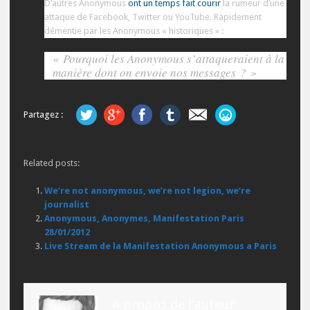
D’autres Anonymous
ont un temps fait courir
la rumeur d’une
attaque de Facebook, Twitter ou YouTube. Rapidement
démentie par les Anonymous « historiques » :
« Pourquoi les Anonymous s’attaqueraient à la
manière dont on envoie nos messages ? »
Partagez :
Related posts:
We’re not anonymous, we’re not legion, we’re
journalist
Anonymous, Anonymes, Manifestation Paris
28/01/2012
Live Stream de la Manifestation Anonymous a Paris
A propos de l'auteur