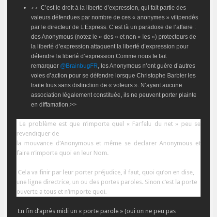
C’est le droit à la liberté d’expression, qui fait partie des
<<
valeurs défendues par nombre de ces « anonymes » vilipendés
par le directeur de L’Express. C’est là un paradoxe de l’affaire :
des Anonymous (notez le « des » et non « les ») protecteurs de
la liberté d’expression attaquent la liberté d’expression pour
défendre la liberté d’expression.
Comme nous le fait
remarquer
@BrainbugFR
, les Anonymous n’ont guère d’autres
voies d’action pour se défendre lorsque Christophe Barbier les
traite tous sans distinction de « voleurs ». N’ayant aucune
association légalement constituée, ils ne peuvent porter plainte
en diffamation.>>
Le
problème
est que n’importe quel « Farfelu du net » peu se
revendiquer de
la
mouvance
d’Anonymous et
même
se declarer Anonymous et
faire
n’importe
quoi en leur Nom.
Cela va finir par leur porter
préjudice
, il faut, quoi qu’on en dise,
une ligne directrice, un ou des portes paroles. Sinon c’est la porte
ouverte a tous et n’importe quoi.
En fin d’après midi un
« porte parole »
(oui on ne peu pas