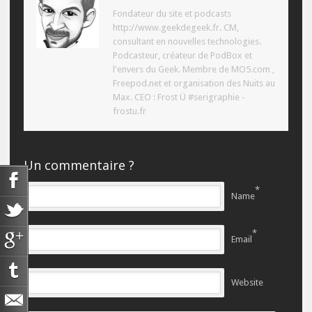
Fondateur du site et podcasts
http://www.geekdegeek.fr. CM,
consultant en nouvelles technologies.
Podcasteur, créateur de PodBox et
l'envers du Geek. Membre de MO5.com ,
Freepod.net et organisation des Nuits au
Max. CEO : Frost Ü #serigraphie -
frostu.fr
Un commentaire ?
*
Name
*
Email
Website