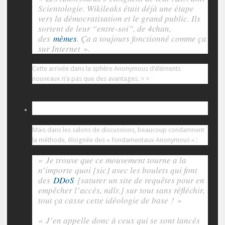
Scientologie. Wikileaks était déjà une étape
vers la démocratisation et le grand public. Ils
sortent de leur “entre-soi”, de 4chan,
des
mèmes
. Ça a toujours fonctionné comme ça
sur Internet ».
Cette arrivée dans la sphère Anonymous d’éléments
nouveaux n’a pas que des avantages.
>>
« Ça casse cette idéologie de base ! »
Mais dans les salons de discussions, beaucoup condamnent
la méthode, éloignée des « fondamentaux Anonymous » :
« Je trouve que ce mouvement tourne a la
n’importe quoi [sic] avec les boulets qui font
des
DDoS
[saturer un site de requêtes pour en
empêcher l’accès, ndlr.] sur tout sans réfléchir,
tout ça casse cette idéologie de base ! »
« J’en appelle donc à ceux qui se sont lancés