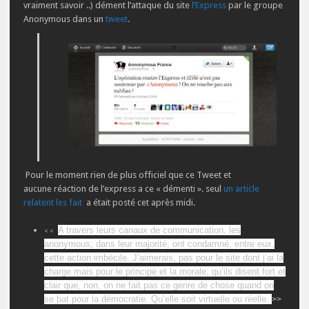
vraiment savoir ..)
dément l’attaque du site
l’Express
par le groupe
Anonymous dans un
tweet
.
Pour le moment rien de plus officiel que ce Tweet et
aucune réaction de l’express a ce « démenti ». seul
un article
relatent les fait
a était posté cet après midi.
A travers leurs canaux de communication, les
<<
anonymous, dans leur majorité, ont condamné, entre eux,
cette action imbécile. J’aimerais, pas pour le site dont j’ai la
charge mais pour le principe et la morale, qu’ils disent fort et
clair que, non, on ne fait pas ce genre de chose quand on
se bat pour la démocratie. Qu’elle soit virtuelle ou réelle.
>>