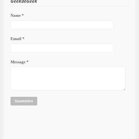
GeeKdeGeeK
Name *
Email *
Message *
Soumettre