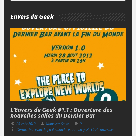
Envers du Geek
L’Envers du Geek #1.1 : Ouverture des
nouvelles salles du Dernier Bar
29 août 2012
Monsieur Smith
0
Dernier bar avant la fin du monde
,
envers du geek
,
Geek
,
ouverture