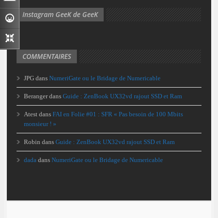
Instagram GeeK de GeeK
COMMENTAIRES
JPG
dans
NumeriGate ou le Bridage de Numericable
Beranger
dans
Guide : ZenBook UX32vd rajout SSD et Ram
Atest
dans
FAI en Folie #01 : SFR « Pas besoin de 100 Mbits
monsieur ! »
Robin
dans
Guide : ZenBook UX32vd rajout SSD et Ram
dada
dans
NumeriGate ou le Bridage de Numericable