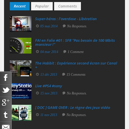
Recent
Popular
Comments
Super‑héros : l’overdose - Libération
05 mai 2014
No Responses.
FAI en Folie #01 : SFR "Pas besoin de 100 Mbits
monsieur !"
04 mar 2014
1 Comment
The Hobbit : Expérience second écran sur Canal
+
13 déc 2013
15 Comments
Live #PS4 #sony
15 nov 2013
No Responses.
[ DOC ] GAME OVER : Le règne des jeux vidéo
11 nov 2013
No Responses.