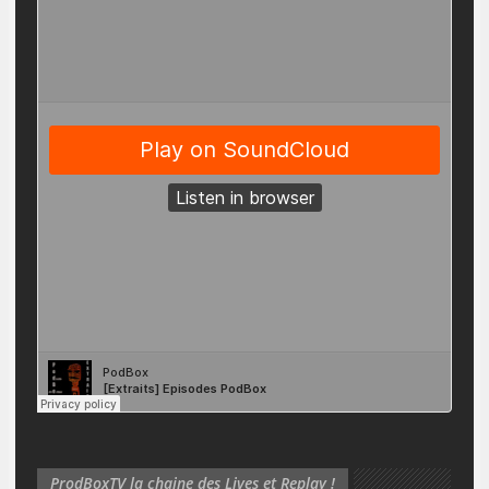
ProdBoxTV la chaine des Lives et Replay !