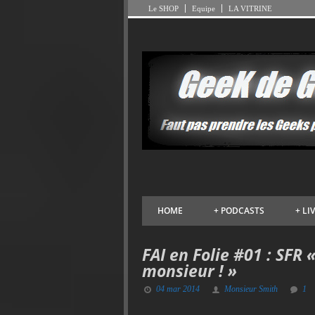
Le SHOP
Equipe
LA VITRINE
HOME
+
PODCASTS
+
LI
FAI en Folie #01 : SFR
monsieur ! »
04 mar 2014
Monsieur Smith
1