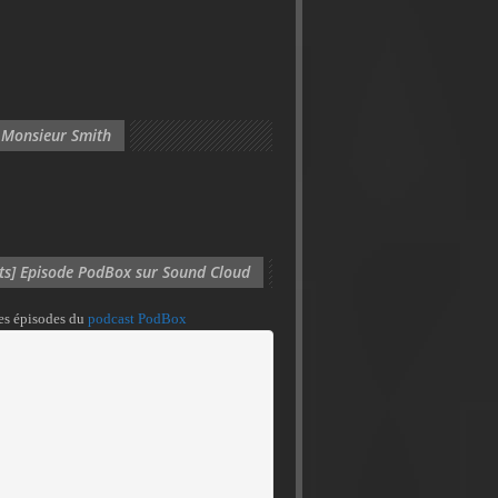
 Monsieur Smith
its] Episode PodBox sur Sound Cloud
des épisodes du
podcast PodBox