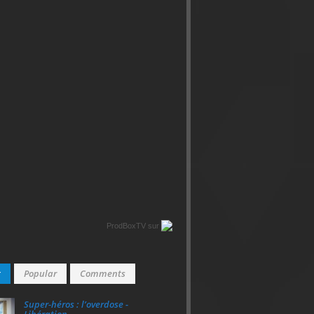
ProdBoxTV
sur
t
Popular
Comments
Super‑héros : l’overdose -