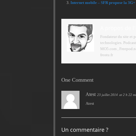
Internet mobile – SFR propose la 3G+ 
A propos de l
Fondateur du site et 
technologies. Podcast
MO5.com , Freepod.net
frostu.fr
One Comment
Atest
23 juillet 2014
at 2 h 22 m
Atest
Un commentaire ?