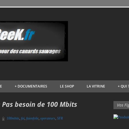
VE
+
DOCUMENTAIRES
LE SHOP
LA VITRINE
+
QUI 
 « Pas besoin de 100 Mbits
Vos Fi
100mbits
,
fai
,
faienfolie
,
operateurs
,
SFR