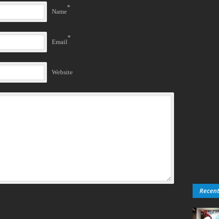
*
Name
*
Email
Website
Recen