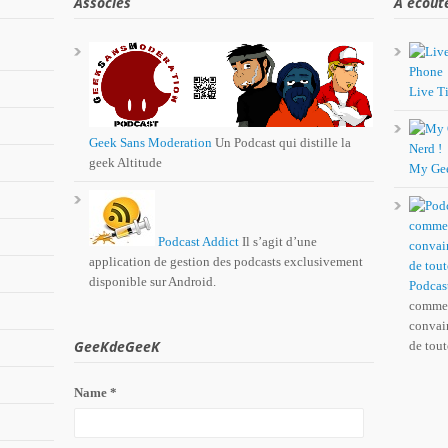
Associés
A écout
Live Ti
Geek Sans Moderation
Un Podcast qui distille la
geek Altitude
My Ge
Podcast Addict
Il s’agit d’une
application de gestion des podcasts exclusivement
disponible sur Android.
Podcas
comme 
convain
GeeKdeGeeK
de tout
Name *