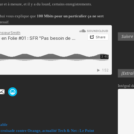
 et à mesure, et il y a du lourd, certains enregistrements.
hui vous explique que
100 Mbits pour un particulier ça ne sert
essif.
Suivre
[Extra
Intégral 
cable
oisade contre Orange, actualité Tech & Net : Le Point