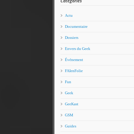
Catégories
Actu
Documentaire
Dossiers
Envers du Geek
Événement
FAIenFolie
Fun
Geek
GeeKast
GSM
Guides