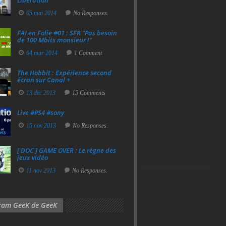
Libération
05 mai 2014
No Responses.
FAI en Folie #01 : SFR "Pas besoin
de 100 Mbits monsieur !"
04 mar 2014
1 Comment
The Hobbit : Expérience second
écran sur Canal +
13 déc 2013
15 Comments
Live #PS4 #sony
15 nov 2013
No Responses.
[ DOC ] GAME OVER : Le règne des
jeux vidéo
11 nov 2013
No Responses.
gram GeeK de GeeK