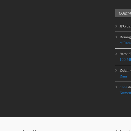
COMME
JPG
da
Berang
et Ram
Atest
d
100 Mb
Robin
Ram
dada
d
Numeri