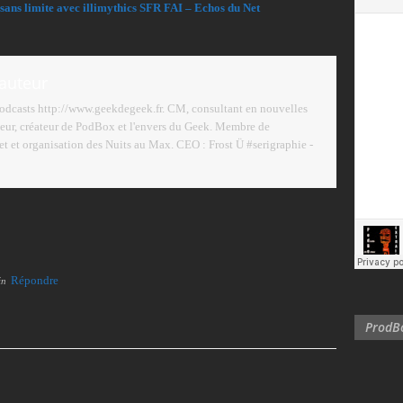
sans limite avec illimythics SFR FAI – Echos du Net
'auteur
podcasts http://www.geekdegeek.fr. CM, consultant en nouvelles
eur, créateur de PodBox et l'envers du Geek. Membre de
 et organisation des Nuits au Max. CEO : Frost Ü #serigraphie -
Répondre
in
ProdBo