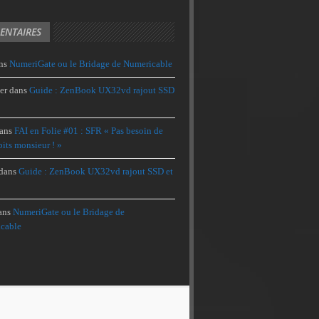
NTAIRES
ns
NumeriGate ou le Bridage de Numericable
er
dans
Guide : ZenBook UX32vd rajout SSD
ans
FAI en Folie #01 : SFR « Pas besoin de
its monsieur ! »
dans
Guide : ZenBook UX32vd rajout SSD et
ans
NumeriGate ou le Bridage de
cable