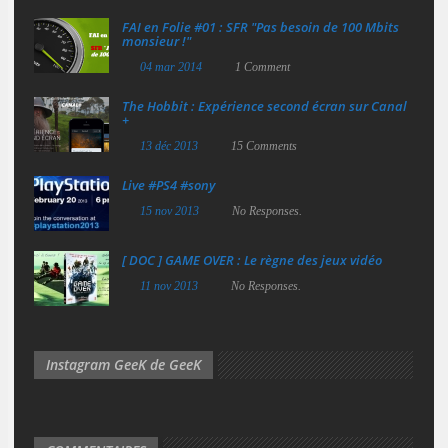
FAI en Folie #01 : SFR "Pas besoin de 100 Mbits
monsieur !"
04 mar 2014
1 Comment
The Hobbit : Expérience second écran sur Canal
+
13 déc 2013
15 Comments
Live #PS4 #sony
15 nov 2013
No Responses.
[ DOC ] GAME OVER : Le règne des jeux vidéo
11 nov 2013
No Responses.
Instagram GeeK de GeeK