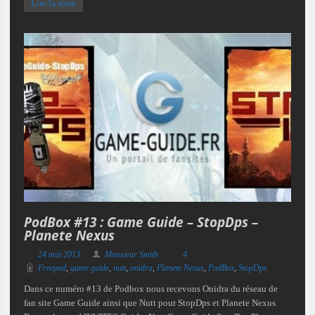
Lire la suite
PodBox #13 : Game Guide – StopDps –
Planete Nexus
24 mai 2013
Monsieur Smith
4
Freepod
,
game guide
,
nutt
,
onidra
,
Planete Nexus
,
PodBox
,
StopDps
Dans ce numéro #13 de Podbox nous recevons Onidra du réseau de
fan site Game Guide ainsi que Nutt pour StopDps et Planete Nexus