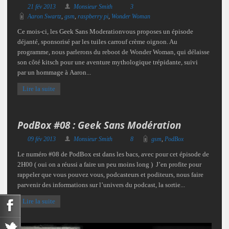
21 fév 2013
Monsieur Smith
3
Aaron Swartz
,
gsm
,
raspberry pi
,
Wonder Woman
Ce mois-ci, les Geek Sans Moderationvous proposes un épisode
déjanté, sponsorisé par les tuiles carrouf crème oignon. Au
programme, nous parlerons du reboot de Wonder Woman, qui délaisse
son côté kitsch pour une aventure mythologique trépidante, suivi
par un hommage à Aaron...
Lire la suite
PodBox #08 : Geek Sans Modération
09 fév 2013
Monsieur Smith
8
gsm
,
PodBox
Le numéro #08 de PodBox est dans les bacs, avec pour cet épisode de
2H00 ( oui on a réussi a faire un peu moins long ) J’en profite pour
rappeler que vous pouvez vous, podcasteurs et poditeurs, nous faire
parvenir des informations sur l’univers du podcast, la sortie...
Lire la suite