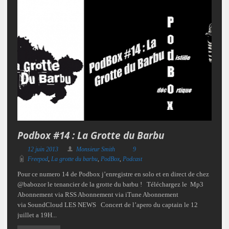
Podbox #14 : La Grotte du Barbu
12 juin 2013
Monsieur Smith
9
Freepod
,
La grotte du barbu
,
PodBox
,
Podcast
Pour ce numero 14 de Podbox j’enregistre en solo et en direct de chez
@babozor le tenancier de la grotte du barbu ! Téléchargez le Mp3
Abonnement via RSS Abonnement via iTune Abonnement
via SoundCloud LES NEWS Concert de l’apero du captain le 12
juillet a 19H...