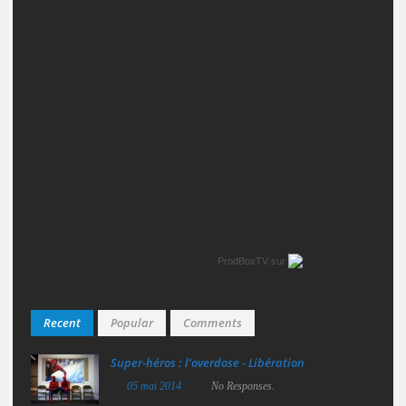
ProdBoxTV
sur
Recent
Popular
Comments
Super‑héros : l’overdose - Libération
05 mai 2014
No Responses.