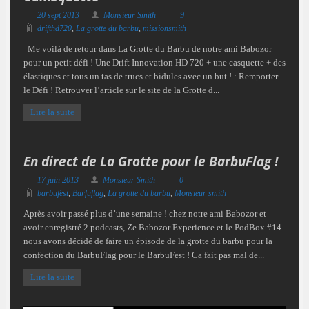
20 sept 2013
Monsieur Smith
9
drifthd720
,
La grotte du barbu
,
missionsmith
Me voilà de retour dans La Grotte du Barbu de notre ami Babozor
pour un petit défi ! Une Drift Innovation HD 720 + une casquette + des
élastiques et tous un tas de trucs et bidules avec un but ! : Remporter
le Défi ! Retrouver l’article sur le site de la Grotte d...
Lire la suite
En direct de La Grotte pour le BarbuFlag !
17 juin 2013
Monsieur Smith
0
barbufest
,
Barfuflag
,
La grotte du barbu
,
Monsieur smith
Après avoir passé plus d’une semaine ! chez notre ami Babozor et
avoir enregistré 2 podcasts, Ze Babozor Experience et le PodBox #14
nous avons décidé de faire un épisode de la grotte du barbu pour la
confection du BarbuFlag pour le BarbuFest ! Ca fait pas mal de...
Lire la suite