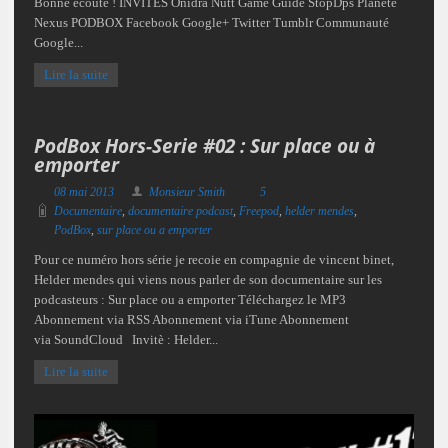
Bonne écoute ! INVITES Onidra Nutt Game Guide StopDps Planete
Nexus PODBOX Facebook Google+ Twitter Tumblr Communauté
Google...
Lire la suite
PodBox Hors-Serie #02 : Sur place ou à
emporter
08 mai 2013
Monsieur Smith
5
Documentaire
,
documentaire podcast
,
Freepod
,
helder mendes
,
PodBox
,
sur place ou a emporter
Pour ce numéro hors série je recoie en compagnie de vincent binet,
Helder mendes qui viens nous parler de son documentaire sur les
podcasteurs : Sur place ou a emporter Téléchargez le MP3
Abonnement via RSS Abonnement via iTune Abonnement
via SoundCloud Invitè : Helder...
Lire la suite