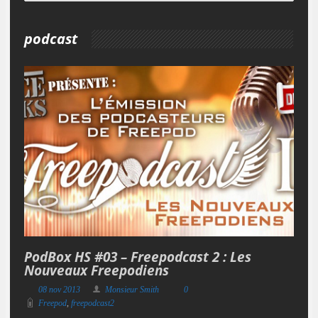
podcast
PodBox HS #03 – Freepodcast 2 : Les
Nouveaux Freepodiens
08 nov 2013
Monsieur Smith
0
Freepod
,
freepodcast2