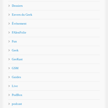
Dossiers
Envers du Geek
Événement
FAIenFolie
Fun
Geek
GeeKast
GSM
Guides
Live
PodBox
podcast