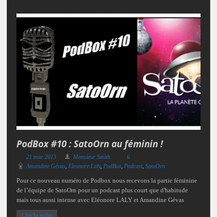
PodBox #10 : SatoOrn au féminin !
21 mar 2013
Monsieur Smith
6
Amandine Gévas
,
Eleonore Laly
,
PodBox
,
Podcast
,
SatoOrn
Pour ce nouveau numéro de Podbox nous recevons la partie féminine
de l’équipe de SatoOrn pour un podcast plus court que d'habitude
mais tous aussi intense avec Eléonore LALY et Amandine Gévas
Lire la suite