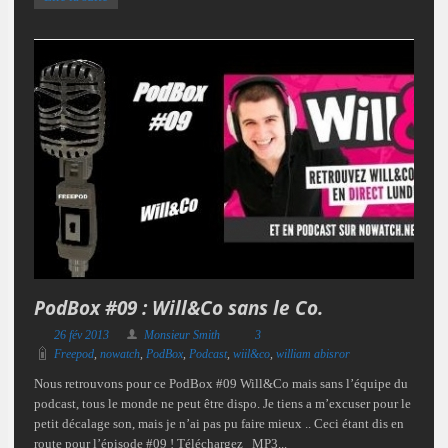
PodBox #09 : Will&Co sans le Co.
26 fév 2013
Monsieur Smith
3
Freepod
,
nowatch
,
PodBox
,
Podcast
,
wiil&co
,
william abisror
Nous retrouvons pour ce PodBox #09 Will&Co mais sans l’équipe du
podcast, tous le monde ne peut être dispo. Je tiens a m’excuser pour le
petit décalage son, mais je n’ai pas pu faire mieux .. Ceci étant dis en
route pour l’épisode #09 ! Téléchargez MP3...