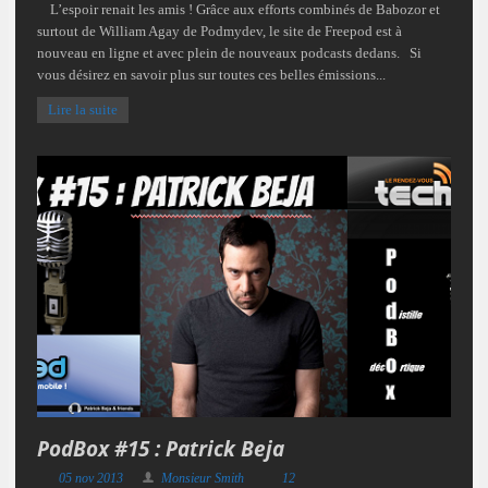
L’espoir renait les amis ! Grâce aux efforts combinés de Babozor et
surtout de William Agay de Podmydev, le site de Freepod est à
nouveau en ligne et avec plein de nouveaux podcasts dedans. Si
vous désirez en savoir plus sur toutes ces belles émissions...
Lire la suite
PodBox #15 : Patrick Beja
05 nov 2013
Monsieur Smith
12