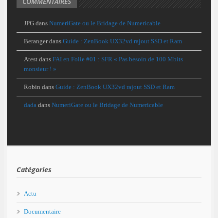
COMMENTAIRES
JPG
dans
NumeriGate ou le Bridage de Numericable
Beranger
dans
Guide : ZenBook UX32vd rajout SSD et Ram
Atest
dans
FAI en Folie #01 : SFR « Pas besoin de 100 Mbits
monsieur ! »
Robin
dans
Guide : ZenBook UX32vd rajout SSD et Ram
dada
dans
NumeriGate ou le Bridage de Numericable
Catégories
Actu
Documentaire