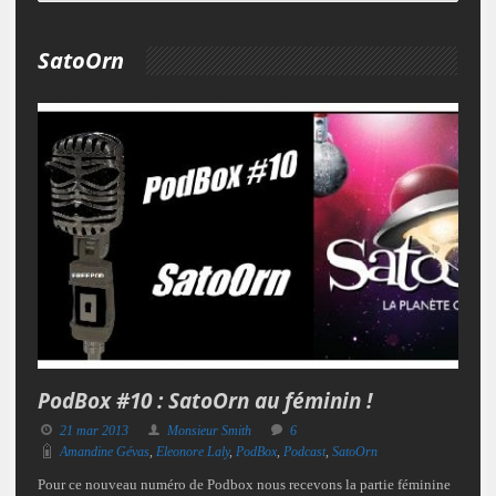
SatoOrn
PodBox #10 : SatoOrn au féminin !
21 mar 2013
Monsieur Smith
6
Amandine Gévas
,
Eleonore Laly
,
PodBox
,
Podcast
,
SatoOrn
Pour ce nouveau numéro de Podbox nous recevons la partie féminine