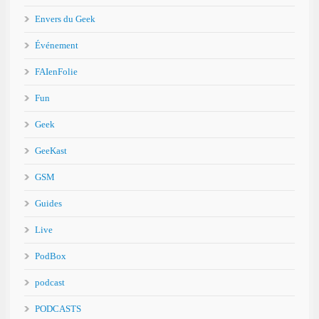
Envers du Geek
Événement
FAIenFolie
Fun
Geek
GeeKast
GSM
Guides
Live
PodBox
podcast
PODCASTS