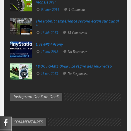
monsieur !"
04 mar 2014
1 Comment
The Hobbit : Expérience second écran sur Canal
+
13 déc 2013
15 Comments
Live #PS4 #sony
15 nov 2013
No Responses.
[ DOC ] GAME OVER : Le règne des jeux vidéo
11 nov 2013
No Responses.
Instagram GeeK de GeeK
COMMENTAIRES