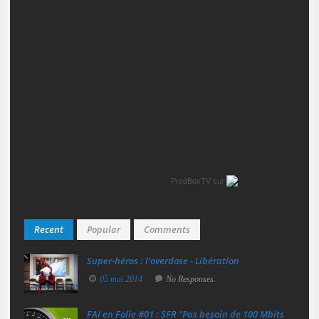
ProdBoxTV
sur
Recent
Popular
Comments
Super‑héros : l’overdose - Libération
05 mai 2014
No Responses.
FAI en Folie #01 : SFR "Pas besoin de 100 Mbits