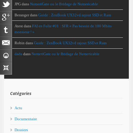
JPG
dans
NumeriGate ou le Bridage de Numericable
Beranger
dans
Guide : ZenBook UX32vd rajout SSD et Ram
Atest
dans
FAI en Folie #01 : SFR « Pas besoin de 100 Mbits
monsieur ! »
Robin
dans
Guide : ZenBook UX32vd rajout SSD et Ram
dada
dans
NumeriGate ou le Bridage de Numericable
Catégories
Actu
Documentaire
Dossiers