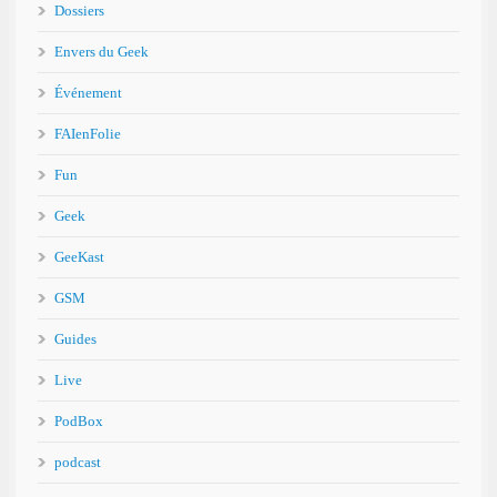
Dossiers
Envers du Geek
Événement
FAIenFolie
Fun
Geek
GeeKast
GSM
Guides
Live
PodBox
podcast