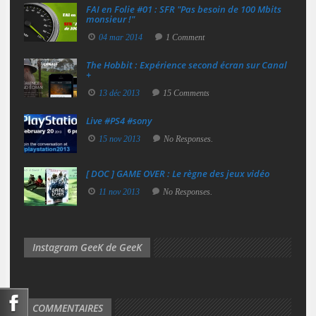
FAI en Folie #01 : SFR "Pas besoin de 100 Mbits
monsieur !"
04 mar 2014
1 Comment
The Hobbit : Expérience second écran sur Canal
+
13 déc 2013
15 Comments
Live #PS4 #sony
15 nov 2013
No Responses.
[ DOC ] GAME OVER : Le règne des jeux vidéo
11 nov 2013
No Responses.
Instagram GeeK de GeeK
COMMENTAIRES