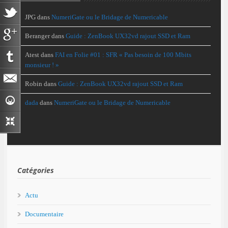
JPG
dans
NumeriGate ou le Bridage de Numericable
Beranger
dans
Guide : ZenBook UX32vd rajout SSD et Ram
Atest
dans
FAI en Folie #01 : SFR « Pas besoin de 100 Mbits
monsieur ! »
Robin
dans
Guide : ZenBook UX32vd rajout SSD et Ram
dada
dans
NumeriGate ou le Bridage de Numericable
Catégories
Actu
Documentaire