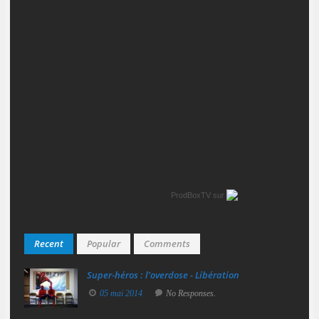
ProdBoxTV
sur
Recent
Popular
Comments
Super‑héros : l’overdose - Libération
05 mai 2014
No Responses.