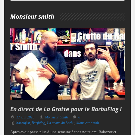
Monsieur smith
En direct de La Grotte pour le BarbuFlag !
17 juin 2013
Monsieur Smith
0
barbufest
,
Barfuflag
,
La grotte du barbu
,
Monsieur smith
Après avoir passé plus d’une semaine ! chez notre ami Babozor et