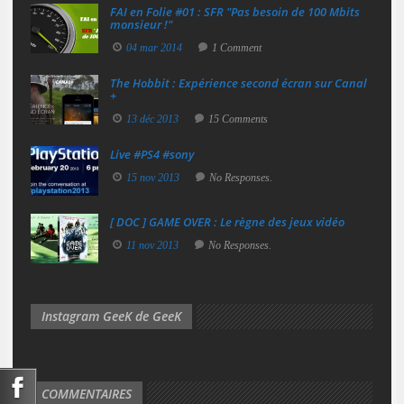
FAI en Folie #01 : SFR "Pas besoin de 100 Mbits
monsieur !"
04 mar 2014
1 Comment
The Hobbit : Expérience second écran sur Canal
+
13 déc 2013
15 Comments
Live #PS4 #sony
15 nov 2013
No Responses.
[ DOC ] GAME OVER : Le règne des jeux vidéo
11 nov 2013
No Responses.
Instagram GeeK de GeeK
COMMENTAIRES