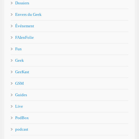
Dossiers
Envers du Geek
Événement
FAIenFolie
Fun
Geek
GeeKast
GSM
Guides
Live
PodBox
podcast