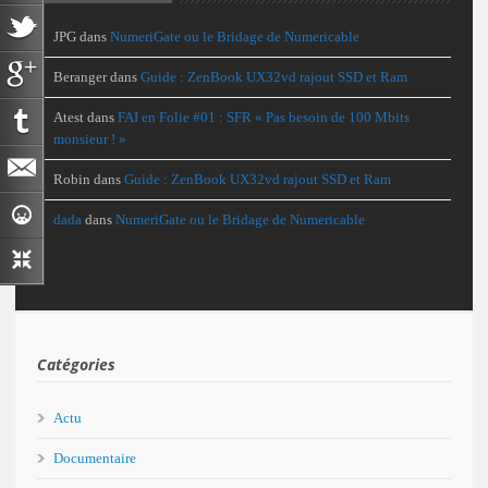
JPG
dans
NumeriGate ou le Bridage de Numericable
Beranger
dans
Guide : ZenBook UX32vd rajout SSD et Ram
Atest
dans
FAI en Folie #01 : SFR « Pas besoin de 100 Mbits
monsieur ! »
Robin
dans
Guide : ZenBook UX32vd rajout SSD et Ram
dada
dans
NumeriGate ou le Bridage de Numericable
Catégories
Actu
Documentaire