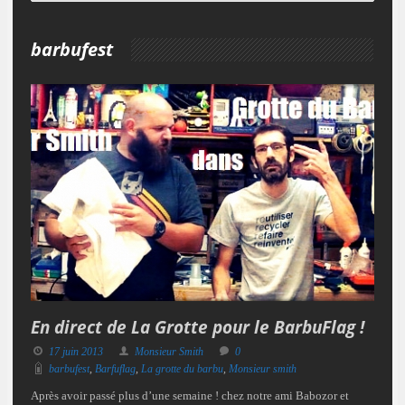
barbufest
En direct de La Grotte pour le BarbuFlag !
17 juin 2013
Monsieur Smith
0
barbufest
,
Barfuflag
,
La grotte du barbu
,
Monsieur smith
Après avoir passé plus d’une semaine ! chez notre ami Babozor et