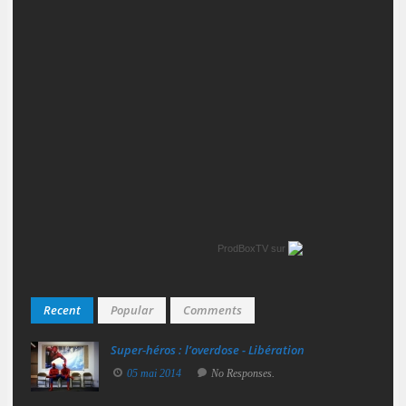
ProdBoxTV
sur
Recent
Popular
Comments
Super‑héros : l’overdose - Libération
05 mai 2014
No Responses.