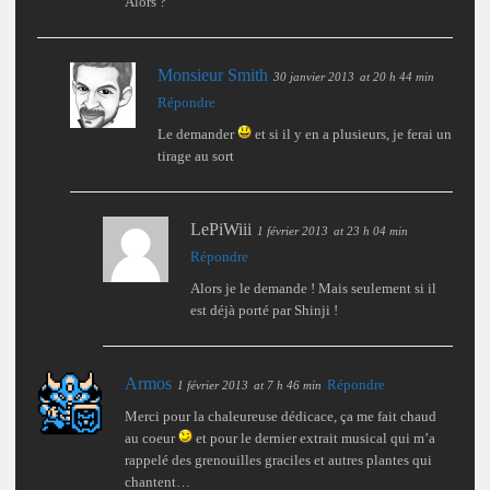
Alors ?
Monsieur Smith
30 janvier 2013
at 20 h 44 min
Répondre
Le demander
et si il y en a plusieurs, je ferai un
tirage au sort
LePiWiii
1 février 2013
at 23 h 04 min
Répondre
Alors je le demande ! Mais seulement si il
est déjà porté par Shinji !
Armos
Répondre
1 février 2013
at 7 h 46 min
Merci pour la chaleureuse dédicace, ça me fait chaud
au coeur
et pour le dernier extrait musical qui m’a
rappelé des grenouilles graciles et autres plantes qui
chantent…