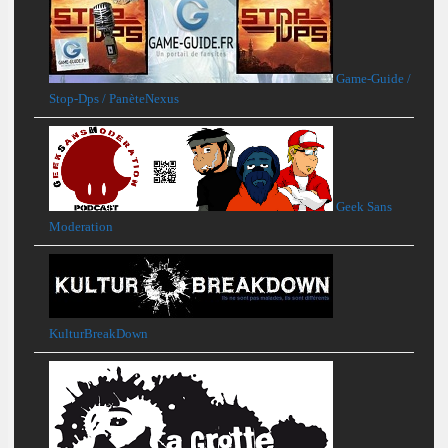
Game-Guide /
Stop-Dps / PanèteNexus
Geek Sans
Moderation
KulturBreakDown