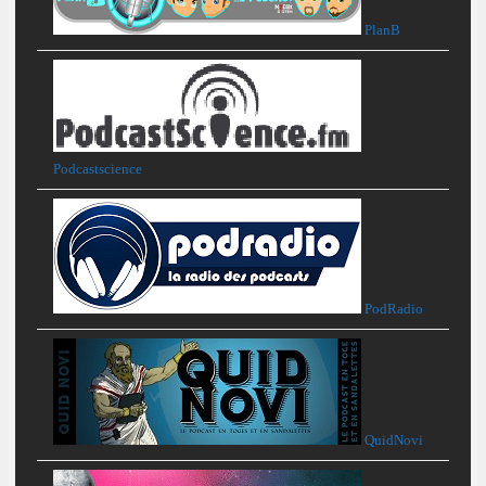
PlanB
Podcastscience
PodRadio
QuidNovi