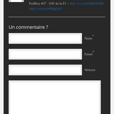
PodBox #07 : SAV de la F1 –
http://t.co/dwOh9Ox6Bf
http://t.co/cxx66kgUaO
Un commentaire ?
*
Name
*
Email
Website