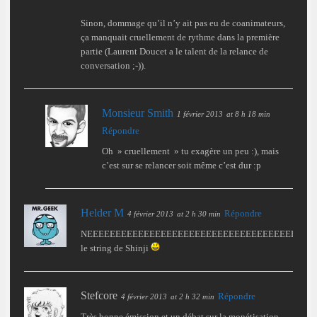
Sinon, dommage qu’il n’y ait pas eu de coanimateurs,
ça manquait cruellement de rythme dans la première
partie (Laurent Doucet a le talent de la relance de
conversation ;-)).
Monsieur Smith
1 février 2013
at 8 h 18 min
Répondre
Oh » cruellement » tu exagère un peu :), mais
c’est sur se relancer soit même c’est dur :p
Helder M
Répondre
4 février 2013
at 2 h 30 min
NEEEEEEEEEEEEEEEEEEEEEEEEEEEEEEEEEEEEEEEE
le string de Shinji
Stefcore
Répondre
4 février 2013
at 2 h 32 min
Très bonne émission et un débat sur la monétisation