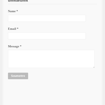
GeeKdeGeeK
Name *
Email *
Message *
Soumettre