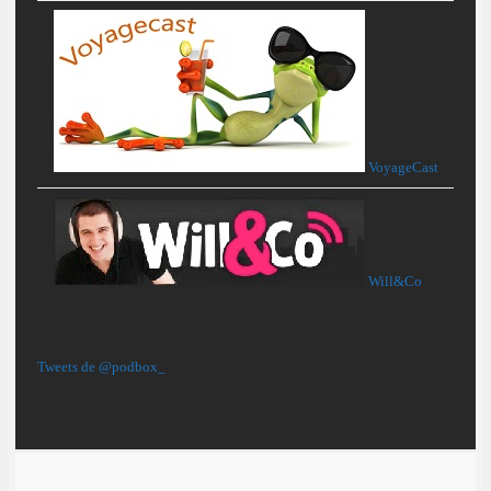
VoyageCast
Will&Co
Tweets de @podbox_