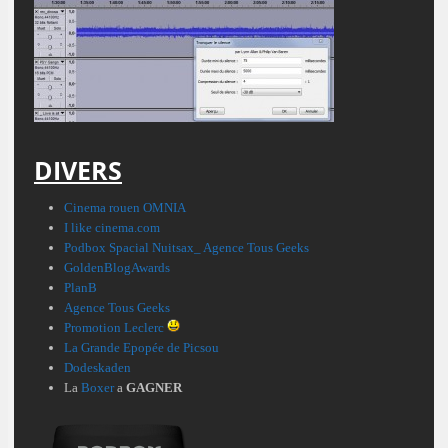
DIVERS
Cinema rouen OMNIA
I like cinema.com
Podbox Spacial Nuitsax_ Agence Tous Geeks
GoldenBlogAwards
PlanB
Agence Tous Geeks
Promotion Leclerc
La Grande Epopée de Picsou
Dodeskaden
La
Boxer
a
GAGNER