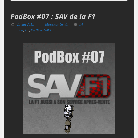
PodBox #07 : SAV de la F1
29 jan 2013
Monsieur Smith
14
dino
,
F1
,
PodBox
,
SAVF1