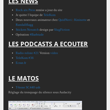
LES NEWS
Rock aix Press
remise a jour du site
Je quitte l’équipe de
TeleKom
Deux nouveaux animateur chez
QuidNovi
:
Kininette
et
Randallflagg
Stickers
Nowatch
design par
SlugFiction
Opération
#Barbtude
LES PODCASTS A ECOUTER
Radio roliste #21
Version
video
TeleKom #36
Ecran.fr
LE MATOS
T-bone SC440 usb
Réglage du tronquage du silence sous Audacity