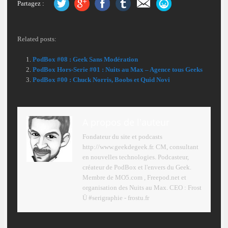
Partagez :
Related posts:
PodBox #08 : Geek Sans Modération
PodBox Hors-Serie #01 : Nuits au Max – Agence tous Geeks
PodBox #00 : Chuck Norris, Boobs et Quid Novi
A propos de l'auteur
Fondateur du site et podcasts
http://www.geekdegeek.fr. CM, consultant
en nouvelles technologies. Podcasteur,
créateur de PodBox et l'envers du Geek.
Membre de MO5.com , Freepod.net et
organisation des Nuits au Max. CEO : Frost
Ü #serigraphie - frostu.fr