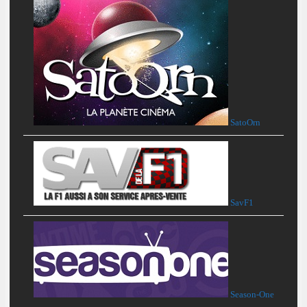
SatoOrn
SavF1
Season-One