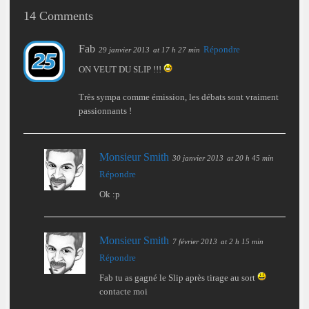
14 Comments
Fab
Répondre
29 janvier 2013
at 17 h 27 min
ON VEUT DU SLIP !!!
Très sympa comme émission, les débats sont vraiment
passionnants !
Monsieur Smith
30 janvier 2013
at 20 h 45 min
Répondre
Ok :p
Monsieur Smith
7 février 2013
at 2 h 15 min
Répondre
Fab tu as gagné le Slip après tirage au sort
contacte moi