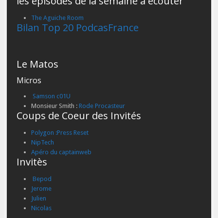
les épisodes de la semaine a écouter
The Aguiche Room
Bilan Top 20 PodcasFrance
Le Matos
Micros
Samson c01U
Monsieur Smith :
Rode Procasteur
Coups de Coeur des Invités
Polygon :Press Reset
NipTech
Apéro du captainweb
Invitès
Bepod
Jerome
Julien
Nicolas