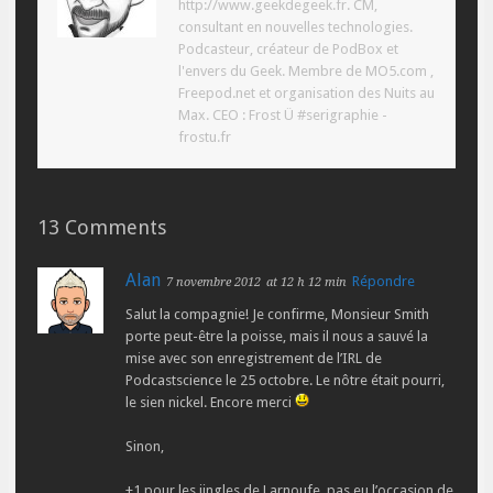
http://www.geekdegeek.fr. CM,
consultant en nouvelles technologies.
Podcasteur, créateur de PodBox et
l'envers du Geek. Membre de MO5.com ,
Freepod.net et organisation des Nuits au
Max. CEO : Frost Ü #serigraphie -
frostu.fr
13 Comments
Alan
Répondre
7 novembre 2012
at 12 h 12 min
Salut la compagnie! Je confirme, Monsieur Smith
porte peut-être la poisse, mais il nous a sauvé la
mise avec son enregistrement de l’IRL de
Podcastscience le 25 octobre. Le nôtre était pourri,
le sien nickel. Encore merci
Sinon,
+1 pour les jingles de Larnoufe, pas eu l’occasion de