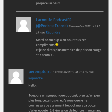
prepare un peux
Larnoufe PodcastFR
(@PodcastFrance)
9 novembre 2012
at 19 h
Répondre
19 min
Merci beaucoup alan pour tous ces
compliments
Et je ne dirais plus memoire de poisson rouge
^^ ! promis !
peremptoire
8 novembre 2012
at 21 h 36 min
Répondre
Hello,
Toujours un sympathique podcast, bien qu’un peu
plus long cette fois-ci et j’avoue que je ne
connaissais pas vraiment bepod, mais ca botte
d’aller écouter 2-3 émission de leur cru maintenant