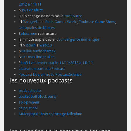
2012 a 11H11
N
ews cinefuzz
Dojo change de nom pour
PodSource
irl
Badgeek
a la
Paris Games Week
,
Toulouse Game Show
,
Uthopiales de Nantes
S
plitscreen
restructure
la minute apple devient
convergence numerique
irl N
iptech
a
web2.0
N
uit live audiodramax
N
uits max linder alien
P
lanB live dernier bar le 11/11/2012 a 11H11
Libération parle de Podcast
Podcast Live en vidéo PodcastScience
les nouveaux podcasts
podcast auto
basket ball block party
solopreneur
chips et noi
MMeuporg Show reportage Milenium