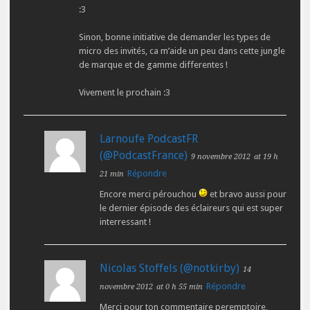
:3
Sinon, bonne initiative de demander les types de
micro des invités, ca m’aide un peu dans cette jungle
de marque et de gamme differentes !
Vivement le prochain :3
Larnoufe PodcastFR
(@PodcastFrance)
9 novembre 2012
at 19 h
Répondre
21 min
Encore merci pérouchou
et bravo aussi pour
le dernier épisode des éclaireurs qui est super
interressant !
Nicolas Stoffels (@notkirby)
14
Répondre
novembre 2012
at 0 h 55 min
Merci pour ton commentaire peremptoire,