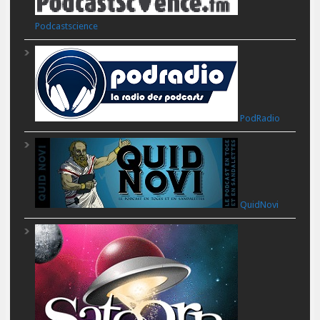
Podcastscience
PodRadio
QuidNovi