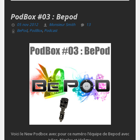
PodBox #03 : Bepod
05 nov 2012
Monsieur Smith
13
BePod
,
PodBox
,
Podcast
Voici le New Podbox avec pour ce numéro l’équipe de Bepod avec