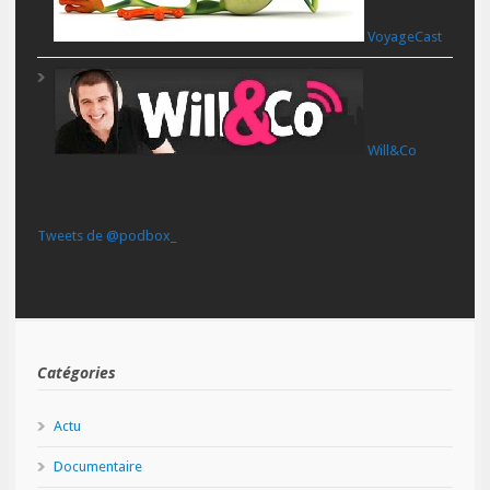
VoyageCast
Will&Co
Tweets de @podbox_
Catégories
Actu
Documentaire