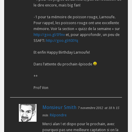
le dire encore, mais big fan!
-1 pour ta mémoire de poisson rouge, Larnoufe.
Pour rappel, les poissons rouge ont une excellente
mémoire. Voir la section « quizz de la semaine » sur
http://goo.gl/IFlnv
et, pour approfondir, un peu de
SSAFT:
http://goo.gl/t0IYq
Et enfin Happy Birthday Larnoufe!
Dans l’attente du prochain épisode
++
Prof Von
Monsieur Smith
7 novembre 2012
at 18 h 15
Répondre
min
Merci alan ! et dispo pour le prochain, avec
pourquoi pas une meilleure captation si on la