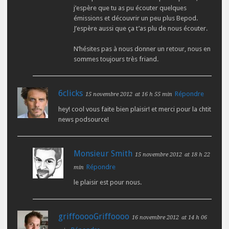
j’espère que tu as pu écouter quelques
émissions et découvrir un peu plus Bepod.
J’espère aussi que ça t’as plu de nous écouter.
N’hésites pas à nous donner un retour, nous en
sommes toujours très friand.
6clicks
Répondre
15 novembre 2012
at 16 h 55 min
hey! cool vous faite bien plaisir! et merci pour la chtit
news podsource!
Monsieur Smith
15 novembre 2012
at 18 h 22
Répondre
min
le plaisir est pour nous.
griffooooGriffoooo
16 novembre 2012
at 14 h 06