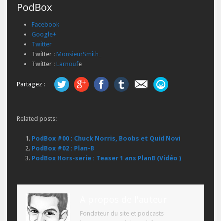
PodBox
Facebook
Google+
Twitter
Twitter :
MonsieurSmith_
Twitter :
Larnouf
e
Partagez :
Related posts:
PodBox #00 : Chuck Norris, Boobs et Quid Novi
PodBox #02 : Plan-B
PodBox Hors-serie : Teaser 1 ans PlanB (Vidéo )
A propos de l'auteur
Fondateur du site et podcasts