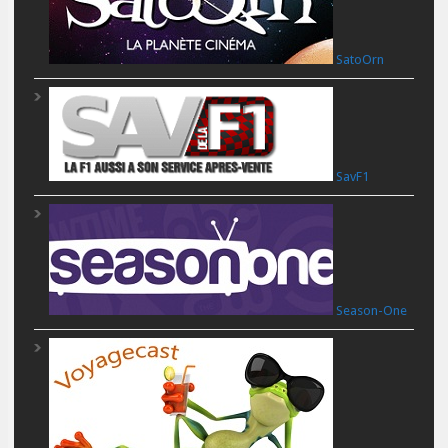
SatoOrn
SavF1
Season-One