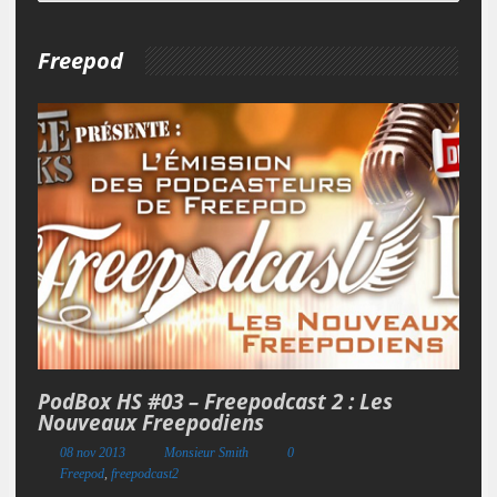
Freepod
PodBox HS #03 – Freepodcast 2 : Les
Nouveaux Freepodiens
08 nov 2013
Monsieur Smith
0
Freepod
,
freepodcast2