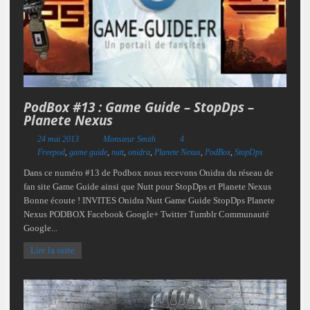
PodBox #13 : Game Guide – StopDps –
Planete Nexus
24 mai 2013
Monsieur Smith
4
Freepod
,
game guide
,
nutt
,
onidra
,
Planete Nexus
,
PodBox
,
StopDps
Dans ce numéro #13 de Podbox nous recevons Onidra du réseau de
fan site Game Guide ainsi que Nutt pour StopDps et Planete Nexus
Bonne écoute ! INVITES Onidra Nutt Game Guide StopDps Planete
Nexus PODBOX Facebook Google+ Twitter Tumblr Communauté
Google...
Lire la suite