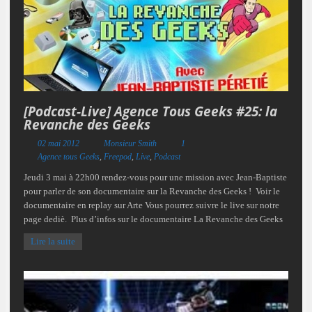
[Podcast-Live] Agence Tous Geeks #25: la
Revanche des Geeks
02 mai 2012
Monsieur Smith
1
Agence tous Geeks
,
Freepod
,
Live
,
Podcast
Jeudi 3 mai à 22h00 rendez-vous pour une mission avec Jean-Baptiste
pour parler de son documentaire sur la Revanche des Geeks ! Voir le
documentaire en replay sur Arte Vous pourrez suivre le live sur notre
page dediè. Plus d’infos sur le documentaire La Revanche des Geeks
Lire la suite