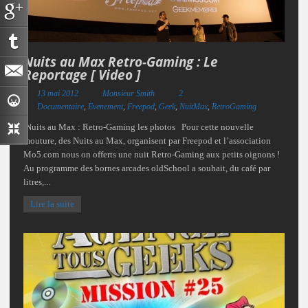
Nuits au Max Retro-Gaming : Le
Reportage [ Video ]
13 mai 2012
Monsieur Smith
2
Documentaire
,
Evenement
,
Freepod
,
Geek
,
NuitMax
,
RetroGaming
Nuits au Max : Retro-Gaming les photos Pour cette nouvelle
mouture, des Nuits au Max, organisent par Freepod et l’association
Mo5.com nous on offerts une nuit Retro-Gaming aux petits oignons !
Au programme des bornes arcades oldSchool a souhait, du café par
litres,...
Lire la suite