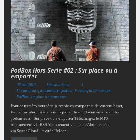
PodBox Hors-Serie #02 : Sur place ou à
emporter
08 mai 2013
Monsieur Smith
5
Documentaire
,
documentaire podcast
,
Freepod
,
helder mendes
,
PodBox
,
sur place ou a emporter
Pour ce numéro hors série je recoie en compagnie de vincent binet,
Helder mendes qui viens nous parler de son documentaire sur les
podcasteurs : Sur place ou a emporter Téléchargez le MP3
Abonnement via RSS Abonnement via iTune Abonnement
via SoundCloud Invitè : Helder...