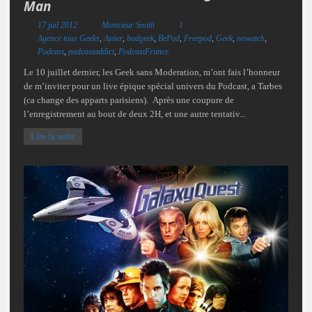
Man
17 juil 2012
Monsieur Smith
1
Agence tous Geeks
,
Astier
,
badgeek
,
BePod
,
Freepod
,
Geek
,
nowatch
,
Podcast
,
podcastaddict
,
PodcastFrance
Le 10 juillet dernier, les Geek sans Moderation, m’ont fais l’honneur
de m’inviter pour un live épique spécial univers du Podcast, a Tarbes
(ca change des apparts parisiens). Après une coupure de
l’enregistrement au bout de deux 2H, et une autre tentativ...
Lire la suite