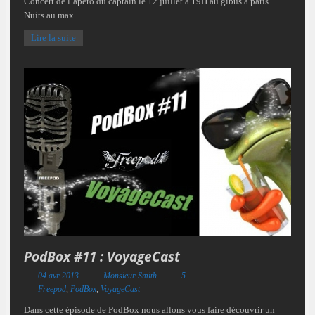
Concert de l’apero du captain le 12 juillet a 19H au gibus a paris.
Nuits au max...
Lire la suite
PodBox #11 : VoyageCast
04 avr 2013
Monsieur Smith
5
Freepod
,
PodBox
,
VoyageCast
Dans cette épisode de PodBox nous allons vous faire découvrir un