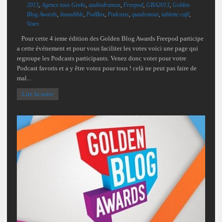
2013
,
Agence tous Geeks
,
audiodramax
,
Freepod
,
GBA2013
,
Golden
Blog Awards
,
linaudible
,
PodBox
,
Podcasts
,
quadratour
,
tablette café
,
Votes
Pour cette 4 ieme édition des Golden Blog Awards Freepod participe
a cette événement et pour vous faciliter les votes voici une page qui
regroupe les Podcasts participants. Venez donc voter pour votre
Podcast favoris et a y être votez pour tous ! celà ne peut pas faire de
mal...
Lire la suite