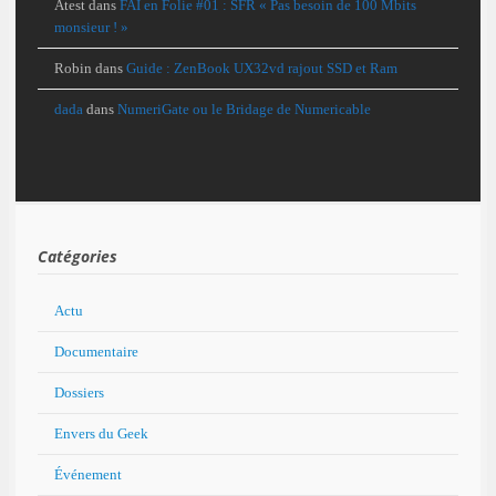
Atest
dans
FAI en Folie #01 : SFR « Pas besoin de 100 Mbits
monsieur ! »
Robin
dans
Guide : ZenBook UX32vd rajout SSD et Ram
dada
dans
NumeriGate ou le Bridage de Numericable
Catégories
Actu
Documentaire
Dossiers
Envers du Geek
Événement