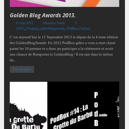
Golden Blog Awards 2013.
11 sept 2013
Monsieur Smith
3
21013
,
Freepod
,
goldenblogawards
,
PodBox
,
Podcast
C’est aujourd’hui le 11 Septembre 2013 le départ de la 4 ieme édition
des GoldenBlogAwards En 2012 PodBox grâce a vous a etait classè
parmi les 10 premier et a donc pu participer a la cérémonie et avoir
une chance de Remporter le GoldenBlog ! Il est rare dans le milieu
du...
Lire la suite