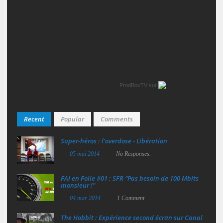
ProdBoxTV
sur
Recent
Popular
Comments
Super‑héros : l’overdose - Libération
05 mai 2014
No Responses.
FAI en Folie #01 : SFR "Pas besoin de 100 Mbits
monsieur !"
04 mar 2014
1 Comment
The Hobbit : Expérience second écran sur Canal