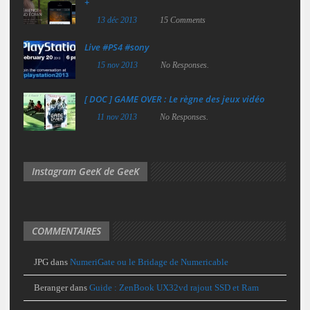
+
13 déc 2013
15 Comments
Live #PS4 #sony
15 nov 2013
No Responses.
[ DOC ] GAME OVER : Le règne des jeux vidéo
11 nov 2013
No Responses.
Instagram GeeK de GeeK
COMMENTAIRES
JPG
dans
NumeriGate ou le Bridage de Numericable
Beranger
dans
Guide : ZenBook UX32vd rajout SSD et Ram