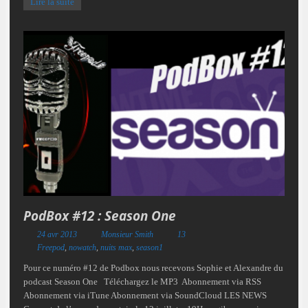
Lire la suite
PodBox #12 : Season One
24 avr 2013
Monsieur Smith
13
Freepod
,
nowatch
,
nuits max
,
season1
Pour ce numéro #12 de Podbox nous recevons Sophie et Alexandre du
podcast Season One Téléchargez le MP3 Abonnement via RSS
Abonnement via iTune Abonnement via SoundCloud LES NEWS