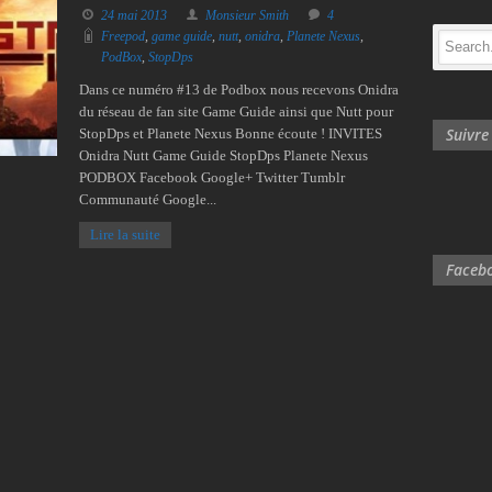
24 mai 2013
Monsieur Smith
4
Freepod
,
game guide
,
nutt
,
onidra
,
Planete Nexus
,
PodBox
,
StopDps
Dans ce numéro #13 de Podbox nous recevons Onidra
du réseau de fan site Game Guide ainsi que Nutt pour
Suivr
StopDps et Planete Nexus Bonne écoute ! INVITES
Onidra Nutt Game Guide StopDps Planete Nexus
PODBOX Facebook Google+ Twitter Tumblr
Communauté Google...
Lire la suite
Facebo