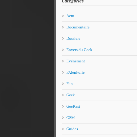
Catégories
Actu
Documentaire
Dossiers
Envers du Geek
Événement
FAIenFolie
Fun
Geek
GeeKast
GSM
Guides