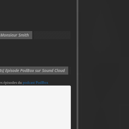
 Monsieur Smith
its] Episode PodBox sur Sound Cloud
des épisodes du
podcast PodBox