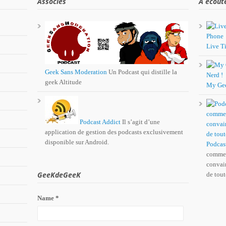
Associés
A écout
Live Ti
Geek Sans Moderation
Un Podcast qui distille la
geek Altitude
My Ge
Podcast Addict
Il s’agit d’une
application de gestion des podcasts exclusivement
disponible sur Android.
Podcas
comme 
convain
GeeKdeGeeK
de tout
Name *