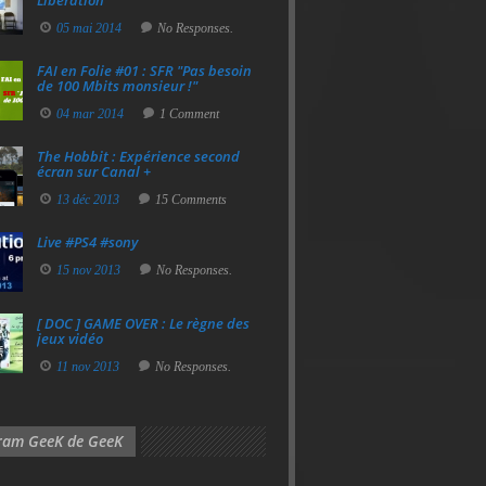
Libération
05 mai 2014
No Responses.
FAI en Folie #01 : SFR "Pas besoin
de 100 Mbits monsieur !"
04 mar 2014
1 Comment
The Hobbit : Expérience second
écran sur Canal +
13 déc 2013
15 Comments
Live #PS4 #sony
15 nov 2013
No Responses.
[ DOC ] GAME OVER : Le règne des
jeux vidéo
11 nov 2013
No Responses.
gram GeeK de GeeK