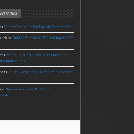
NTAIRES
ns
NumeriGate ou le Bridage de Numericable
er
dans
Guide : ZenBook UX32vd rajout SSD
ans
FAI en Folie #01 : SFR « Pas besoin de
its monsieur ! »
dans
Guide : ZenBook UX32vd rajout SSD et
ans
NumeriGate ou le Bridage de
cable