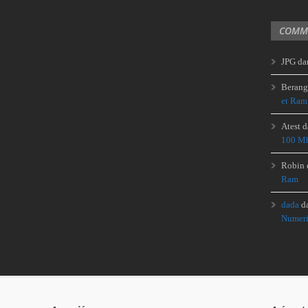
COMME
JPG
da
Berang
et Ram
Atest
d
100 Mb
Robin
Ram
dada
d
Numeri