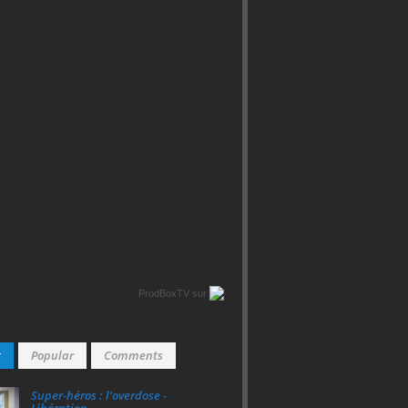
ProdBoxTV
sur
t
Popular
Comments
Super‑héros : l’overdose -