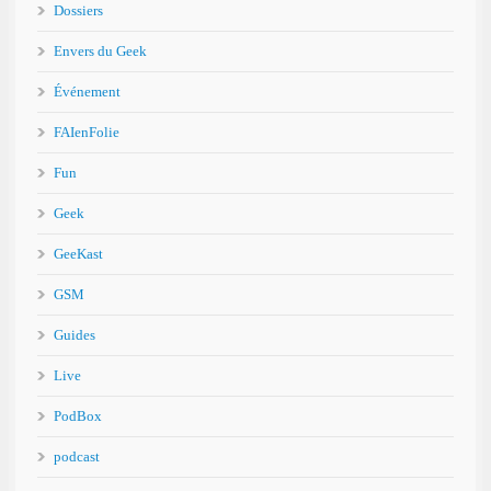
Dossiers
Envers du Geek
Événement
FAIenFolie
Fun
Geek
GeeKast
GSM
Guides
Live
PodBox
podcast