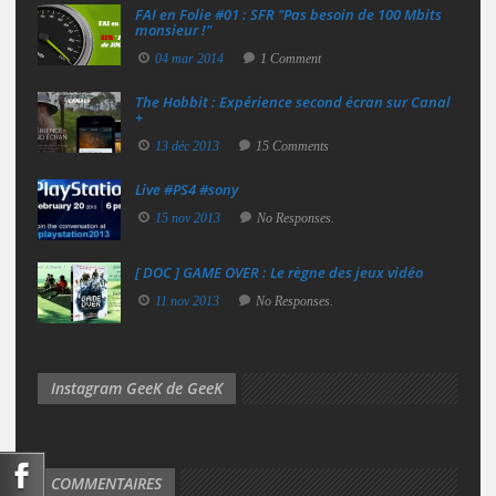
FAI en Folie #01 : SFR "Pas besoin de 100 Mbits
monsieur !"
04 mar 2014
1 Comment
The Hobbit : Expérience second écran sur Canal
+
13 déc 2013
15 Comments
Live #PS4 #sony
15 nov 2013
No Responses.
[ DOC ] GAME OVER : Le règne des jeux vidéo
11 nov 2013
No Responses.
Instagram GeeK de GeeK
COMMENTAIRES