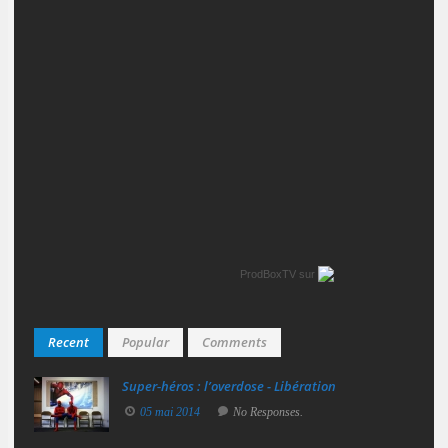
ProdBoxTV
sur
Recent
Popular
Comments
Super‑héros : l’overdose - Libération
05 mai 2014
No Responses.