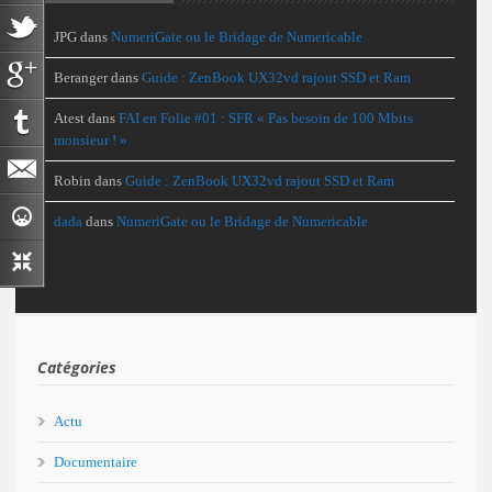
JPG
dans
NumeriGate ou le Bridage de Numericable
Beranger
dans
Guide : ZenBook UX32vd rajout SSD et Ram
Atest
dans
FAI en Folie #01 : SFR « Pas besoin de 100 Mbits
monsieur ! »
Robin
dans
Guide : ZenBook UX32vd rajout SSD et Ram
dada
dans
NumeriGate ou le Bridage de Numericable
Catégories
Actu
Documentaire