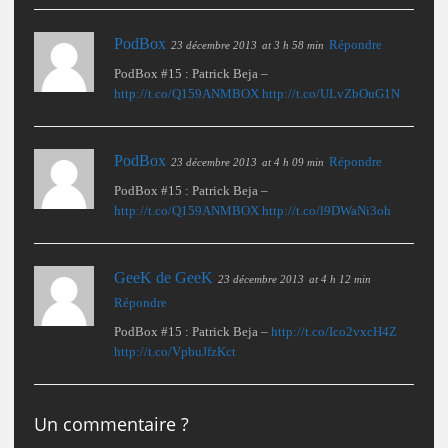
PodBox
Répondre
23 décembre 2013
at 3 h 58 min
PodBox #15 : Patrick Beja –
http://t.co/Q159ANMBOX
http://t.co/ULvZbOuG1N
PodBox
Répondre
23 décembre 2013
at 4 h 09 min
PodBox #15 : Patrick Beja –
http://t.co/Q159ANMBOX
http://t.co/l9DWaNi3oh
GeeK de GeeK
23 décembre 2013
at 4 h 12 min
Répondre
PodBox #15 : Patrick Beja –
http://t.co/Ico2vxcH4Z
http://t.co/VpbuJfzKct
Un commentaire ?