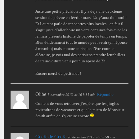
Juste une petite précision : Il y a deja une deuxieme
session de prévue en février-mars. Là, y’aura du lourd !
Et Laurent parle de rencontres plus locales : en fait il
s’agit juste d’aller boire un verre certaines fois avec les
rennais présents histoire de papoter de temps en temps.
Bien évidemment tout le monde peut venir (en réponse
à mrsmith) mais comme ca risque d’être court et
aléatoire, je vois mal des parisiens prendre leur billets
de train/voiture venir pour un apero de 2h !
Encore merci du petit mot !
Olibe
Répondre
5 novembre 2013
at 16 h 31 min
Content de vous retrouver, j’espère que les jingles
reviendrons de vacances et que le micro de Monsieur
Smith arrête de s’y croire encore
GeeK de GeeK
20 décembre 2013
at 8 h 58 min