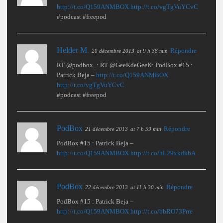
http://t.co/Q159ANMBOX
http://t.co/vgTgVuYCvC
#podcast #freepod
Helder M.
Répondre
20 décembre 2013
at 9 h 38 min
RT @podbox_: RT @GeeKdeGeeK: PodBox #15 :
Patrick Beja –
http://t.co/Q159ANMBOX
http://t.co/vgTgVuYCvC
#podcast #freepod
PodBox
Répondre
21 décembre 2013
at 7 h 59 min
PodBox #15 : Patrick Beja –
http://t.co/Q159ANMBOX
http://t.co/hL29xkdkbA
PodBox
Répondre
22 décembre 2013
at 11 h 30 min
PodBox #15 : Patrick Beja –
http://t.co/Q159ANMBOX
http://t.co/bbRO73Prre