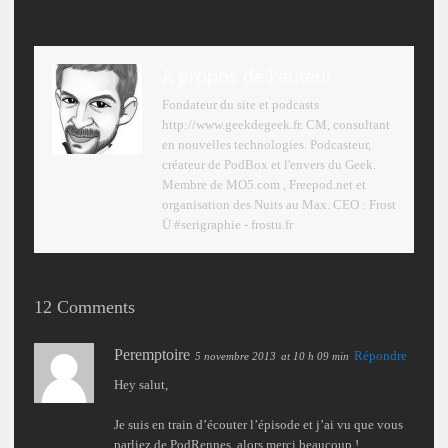
A propos de l'auteur
Fondateur du site et podcasts
http://www.geekdegeek.fr. CM, consultant
en nouvelles technologies. Podcasteur,
créateur de PodBox et l'envers du Geek.
Membre de MO5.com , Freepod.net et
organisation des Nuits au Max. CEO : Frost
Ü #serigraphie - frostu.fr
12 Comments
Peremptoire
Répondre
5 novembre 2013
at 10 h 09 min
Hey salut,
Je suis en train d’écouter l’épisode et j’ai vu que vous
parliez de PodRennes, alors merci beaucoup !