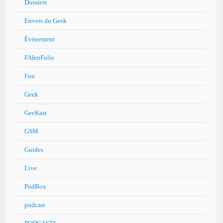
Dossiers
Envers du Geek
Événement
FAIenFolie
Fun
Geek
GeeKast
GSM
Guides
Live
PodBox
podcast