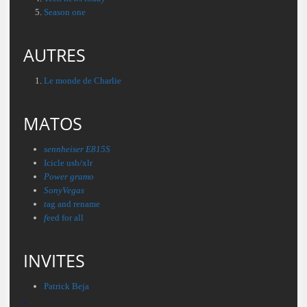
Season one
AUTRES
Le monde de Charlie
MATOS
sennheiser E815S
Icicle usb/xlr
Power gramo
SonyVegas
t
ag and rename
f
eed for all
INVITES
Patrick Beja