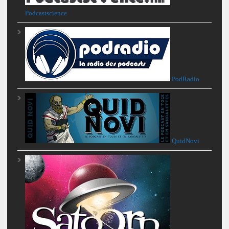
Podcastscience
PodRadio
QuidNovi