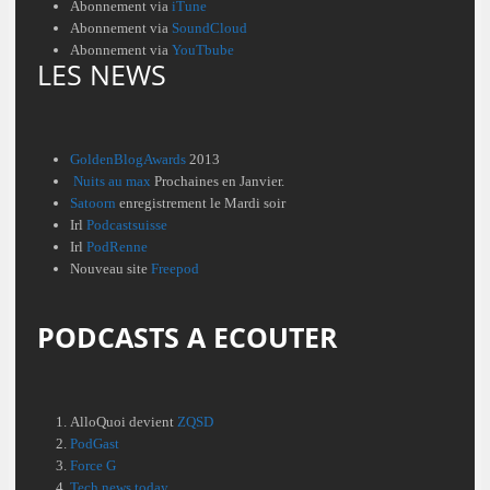
Abonnement via
iTune
Abonnement via
SoundCloud
Abonnement via
YouTbube
LES NEWS
GoldenBlogAwards
2013
Nuits au max
Prochaines en Janvier.
Satoorn
enregistrement le Mardi soir
Irl
Podcastsuisse
Irl
PodRenne
Nouveau site
Freepod
PODCASTS A ECOUTER
AlloQuoi devient
ZQSD
PodGast
Force G
Tech news today