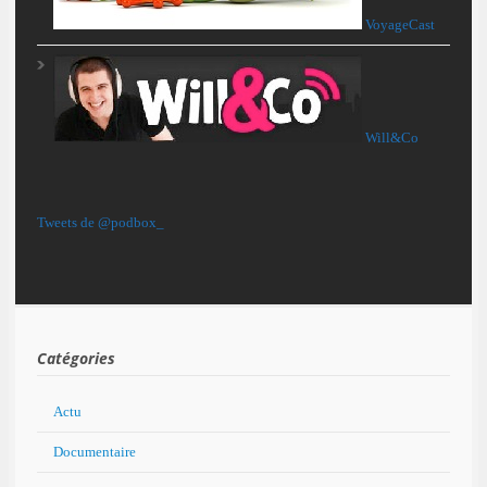
VoyageCast
Will&Co
Tweets de @podbox_
Catégories
Actu
Documentaire