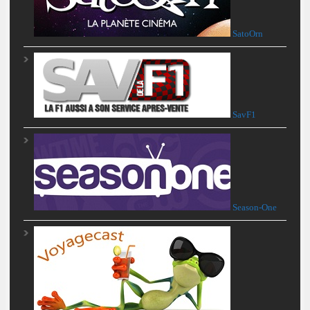
SatoOrn
SavF1
Season-One