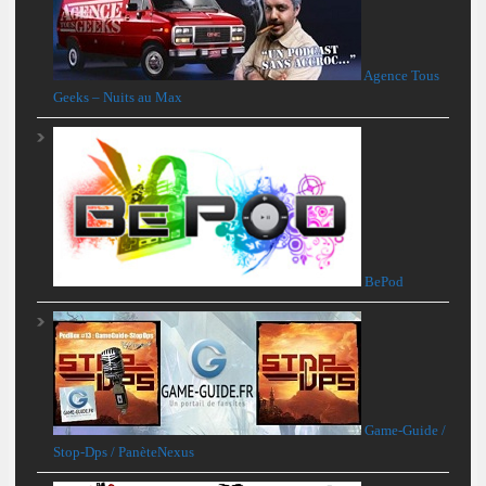
Agence Tous
Geeks – Nuits au Max
BePod
Game-Guide /
Stop-Dps / PanèteNexus