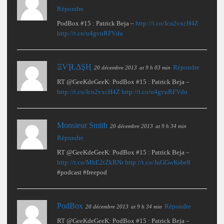
Répondre
PodBox #15 : Patrick Beja –
http://t.co/Ico2vxcH4Z
http://t.co/u4gvuRFVdu
ΞѴĮŁΔŞҢ
Répondre
20 décembre 2013
at 9 h 03 min
RT @GeeKdeGeeK: PodBox #15 : Patrick Beja –
http://t.co/Ico2vxcH4Z
http://t.co/u4gvuRFVdu
Monsieur Smith
20 décembre 2013
at 9 h 34 min
Répondre
RT @GeeKdeGeeK: PodBox #15 : Patrick Beja –
http://t.co/MhE2tZkRNr
http://t.co/JuGGwKsbe8
#podcast #freepod
PodBox
Répondre
20 décembre 2013
at 9 h 34 min
RT @GeeKdeGeeK: PodBox #15 : Patrick Beja –