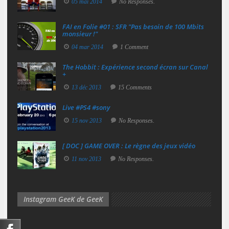
05 mai 2014
No Responses.
FAI en Folie #01 : SFR "Pas besoin de 100 Mbits
monsieur !"
04 mar 2014
1 Comment
The Hobbit : Expérience second écran sur Canal
+
13 déc 2013
15 Comments
Live #PS4 #sony
15 nov 2013
No Responses.
[ DOC ] GAME OVER : Le règne des jeux vidéo
11 nov 2013
No Responses.
Instagram GeeK de GeeK