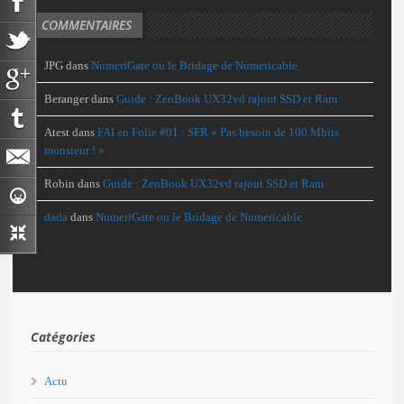
COMMENTAIRES
JPG
dans
NumeriGate ou le Bridage de Numericable
Beranger
dans
Guide : ZenBook UX32vd rajout SSD et Ram
Atest
dans
FAI en Folie #01 : SFR « Pas besoin de 100 Mbits
monsieur ! »
Robin
dans
Guide : ZenBook UX32vd rajout SSD et Ram
dada
dans
NumeriGate ou le Bridage de Numericable
Catégories
Actu