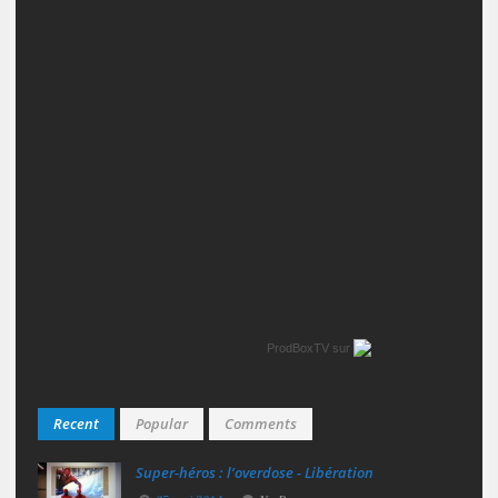
ProdBoxTV
sur
Recent
Popular
Comments
Super‑héros : l’overdose - Libération