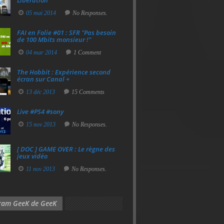
Libération
05 mai 2014
No Responses.
FAI en Folie #01 : SFR "Pas besoin
de 100 Mbits monsieur !"
04 mar 2014
1 Comment
The Hobbit : Expérience second
écran sur Canal +
13 déc 2013
15 Comments
Live #PS4 #sony
15 nov 2013
No Responses.
[ DOC ] GAME OVER : Le règne des
jeux vidéo
11 nov 2013
No Responses.
gram GeeK de GeeK