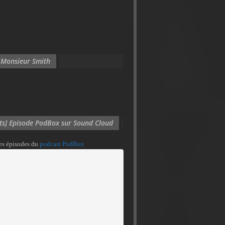
 Monsieur Smith
its] Episode PodBox sur Sound Cloud
des épisodes du
podcast PodBox