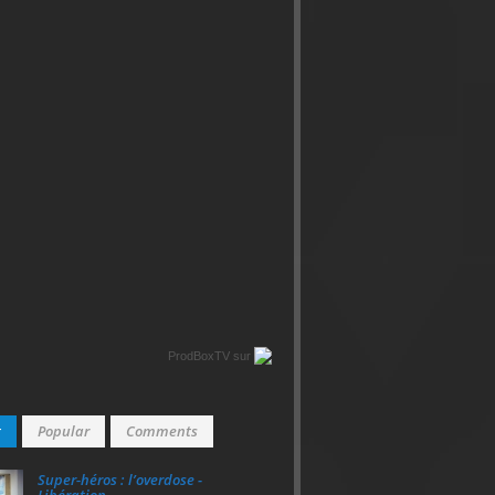
ProdBoxTV
sur
t
Popular
Comments
Super‑héros : l’overdose -