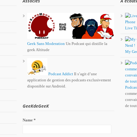
Associés
A écout
Live Ti
Geek Sans Moderation
Un Podcast qui distille la
geek Altitude
My Ge
Podcast Addict
Il s’agit d’une
application de gestion des podcasts exclusivement
disponible sur Android.
Podcas
comme 
convain
GeeKdeGeeK
de tout
Name *