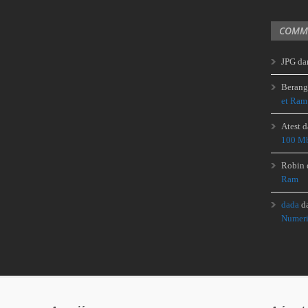
COMME
JPG
da
Berang
et Ram
Atest
d
100 Mb
Robin
Ram
dada
d
Numeri