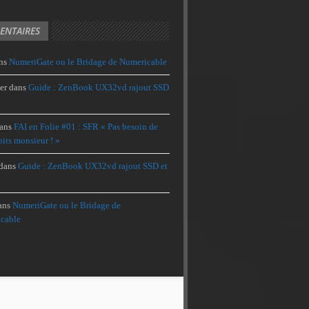
NTAIRES
ns
NumeriGate ou le Bridage de Numericable
er
dans
Guide : ZenBook UX32vd rajout SSD
ans
FAI en Folie #01 : SFR « Pas besoin de
its monsieur ! »
dans
Guide : ZenBook UX32vd rajout SSD et
ans
NumeriGate ou le Bridage de
cable