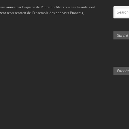
ieme année par l’équipe de Podradio.Alors oui ces Awards sont
ment representatif de l’ensemble des podcasts Français,...
Suivr
Facebo