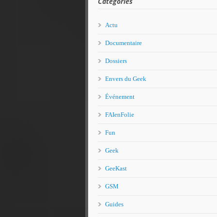
Catégories
Actu
Documentaire
Dossiers
Envers du Geek
Événement
FAIenFolie
Fun
Geek
GeeKast
GSM
Guides