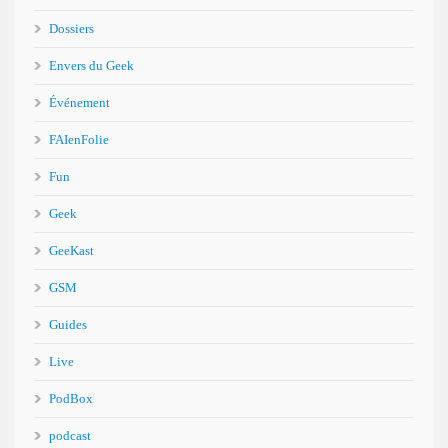
Dossiers
Envers du Geek
Événement
FAIenFolie
Fun
Geek
GeeKast
GSM
Guides
Live
PodBox
podcast