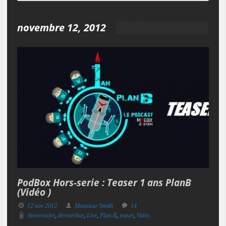
novembre 12, 2012
PodBox Hors-serie : Teaser 1 ans PlanB
(Vidéo )
12 nov 2012
Monsieur Smith
14
Aniversaire
,
dernierbar
,
Live
,
Plan-B
,
teaser
,
Video