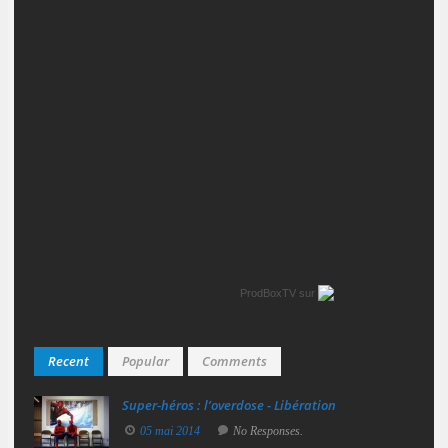
ProdBoxTV
sur
Recent
Popular
Comments
Super‑héros : l’overdose - Libération
05 mai 2014
No Responses.