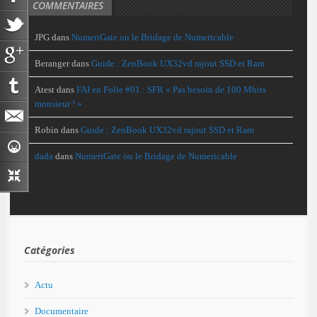
COMMENTAIRES
JPG
dans
NumeriGate ou le Bridage de Numericable
Beranger
dans
Guide : ZenBook UX32vd rajout SSD et Ram
Atest
dans
FAI en Folie #01 : SFR « Pas besoin de 100 Mbits
monsieur ! »
Robin
dans
Guide : ZenBook UX32vd rajout SSD et Ram
dada
dans
NumeriGate ou le Bridage de Numericable
Catégories
Actu
Documentaire