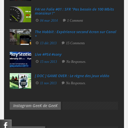
FAI en Folie #01 : SFR "Pas besoin de 100 Mbits
monsieur !"
04 mar 2014
1 Comment
The Hobbit : Expérience second écran sur Canal
+
13 déc 2013
15 Comments
Live #PS4 #sony
15 nov 2013
No Responses.
[ DOC ] GAME OVER : Le règne des jeux vidéo
11 nov 2013
No Responses.
Instagram GeeK de GeeK