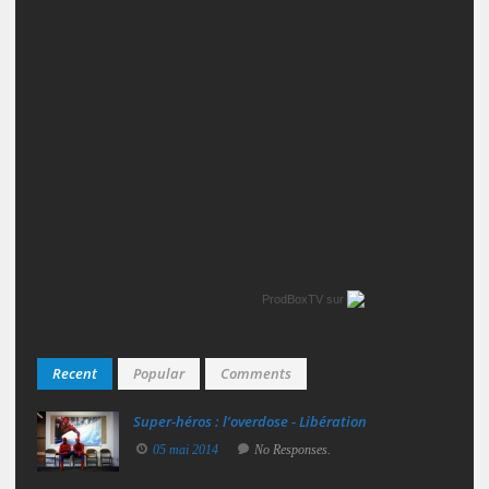
ProdBoxTV
sur
Recent
Popular
Comments
Super‑héros : l’overdose - Libération
05 mai 2014
No Responses.