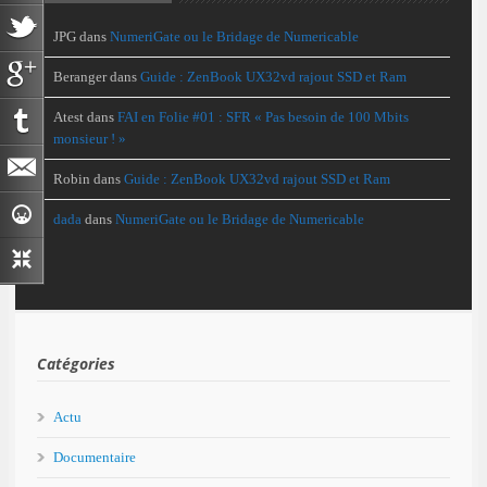
JPG
dans
NumeriGate ou le Bridage de Numericable
Beranger
dans
Guide : ZenBook UX32vd rajout SSD et Ram
Atest
dans
FAI en Folie #01 : SFR « Pas besoin de 100 Mbits
monsieur ! »
Robin
dans
Guide : ZenBook UX32vd rajout SSD et Ram
dada
dans
NumeriGate ou le Bridage de Numericable
Catégories
Actu
Documentaire