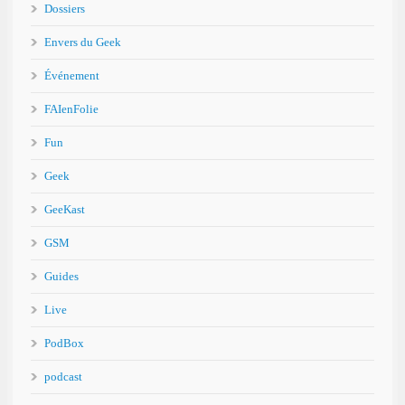
Dossiers
Envers du Geek
Événement
FAIenFolie
Fun
Geek
GeeKast
GSM
Guides
Live
PodBox
podcast