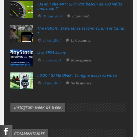
FAI en Folie #01 : SFR "Pas besoin de 100 Mbits
monsieur !"
04 mar 2014
1 Comment
The Hobbit : Expérience second écran sur Canal
+
13 déc 2013
15 Comments
Live #PS4 #sony
15 nov 2013
No Responses.
[ DOC ] GAME OVER : Le règne des jeux vidéo
11 nov 2013
No Responses.
Instagram GeeK de GeeK
COMMENTAIRES