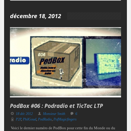
décembre 18, 2012
PodBox #06 : Podradio et TicTac LTP
18 déc 2012
Monsieur Smith
6
P2P
,
PhilGoud
,
PodRadio
,
PofMagicfingers
Voici le dernier numéro de PodBox pour cette fin du Monde ou du