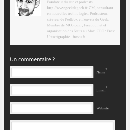
Fondateur du site et podcasts
http://www.geekdegeek.fr. CM, consultant
en nouvelles technologies. Podcasteur,
créateur de PodBox et l'envers du Geek.
Membre de MO5.com , Freepod.net et
organisation des Nuits au Max. CEO : Frost
Ü #serigraphie - frostu.fr
Un commentaire ?
*
Name
*
Email
Website