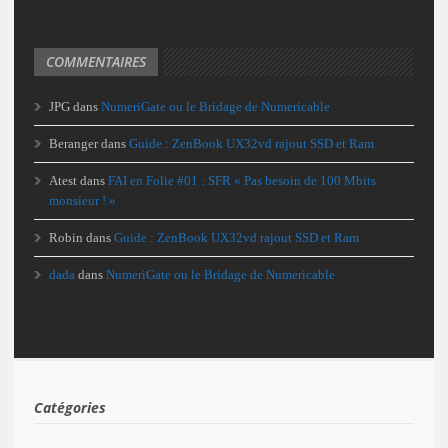
COMMENTAIRES
JPG
dans
NumeriGate ou le Bridage de Numericable
Beranger
dans
Guide : ZenBook UX32vd rajout SSD et Ram
Atest
dans
FAI en Folie #01 : SFR « Pas besoin de 100 Mbits
monsieur ! »
Robin
dans
Guide : ZenBook UX32vd rajout SSD et Ram
dada
dans
NumeriGate ou le Bridage de Numericable
Catégories