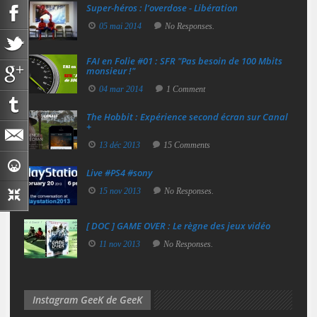
Super‑héros : l’overdose - Libération
05 mai 2014
No Responses.
FAI en Folie #01 : SFR "Pas besoin de 100 Mbits
monsieur !"
04 mar 2014
1 Comment
The Hobbit : Expérience second écran sur Canal
+
13 déc 2013
15 Comments
Live #PS4 #sony
15 nov 2013
No Responses.
[ DOC ] GAME OVER : Le règne des jeux vidéo
11 nov 2013
No Responses.
Instagram GeeK de GeeK