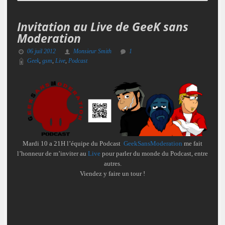
Invitation au Live de GeeK sans
Moderation
06 juil 2012
Monsieur Smith
1
Geek
,
gsm
,
Live
,
Podcast
Mardi 10 a 21H l’équipe du Podcast
GeekSansModeration
me fait
l’honneur de m’inviter au
Live
pour parler du monde du Podcast, entre
autres.
Viendez y faire un tour !