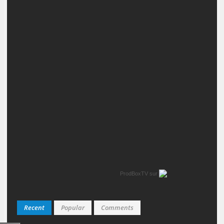
ProdBoxTV
sur
Recent
Popular
Comments