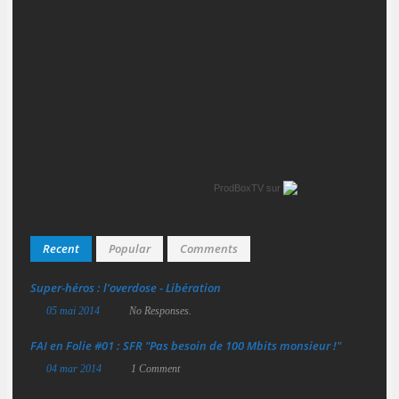
ProdBoxTV
sur
Recent
Popular
Comments
Super‑héros : l’overdose - Libération
05 mai 2014
No Responses.
FAI en Folie #01 : SFR "Pas besoin de 100 Mbits monsieur !"
04 mar 2014
1 Comment