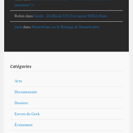
monsieur ! »
Robin
dans
Guide : ZenBook UX32vd rajout SSD et Ram
dada
dans
NumeriGate ou le Bridage de Numericable
Catégories
Actu
Documentaire
Dossiers
Envers du Geek
Événement