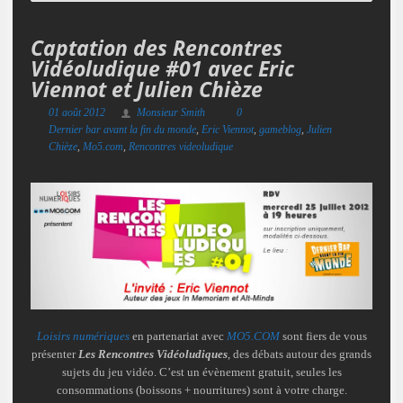
Captation des Rencontres
Vidéoludique #01 avec Eric
Viennot et Julien Chièze
01 août 2012
Monsieur Smith
0
Dernier bar avant la fin du monde
,
Eric Viennot
,
gameblog
,
Julien
Chièze
,
Mo5.com
,
Rencontres videoludique
Loisirs numériques
en partenariat avec
MO5.COM
sont fiers de vous
présenter
Les Rencontres Vidéoludiques
, des débats autour des grands
sujets du jeu vidéo. C’est un évènement gratuit, seules les
consommations (boissons + nourritures) sont à votre charge.