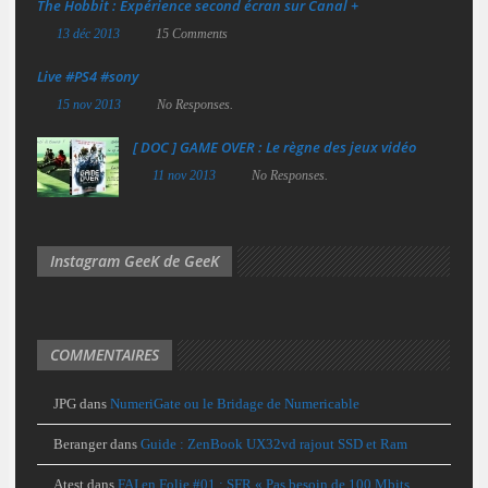
The Hobbit : Expérience second écran sur Canal +
13 déc 2013
15 Comments
Live #PS4 #sony
15 nov 2013
No Responses.
[ DOC ] GAME OVER : Le règne des jeux vidéo
11 nov 2013
No Responses.
Instagram GeeK de GeeK
COMMENTAIRES
JPG
dans
NumeriGate ou le Bridage de Numericable
Beranger
dans
Guide : ZenBook UX32vd rajout SSD et Ram
Atest
dans
FAI en Folie #01 : SFR « Pas besoin de 100 Mbits