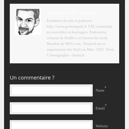
A propos de l'auteur
Fondateur du site et podcasts
http://www.geekdegeek.fr. CM, consultant
en nouvelles technologies. Podcasteur,
créateur de PodBox et l'envers du Geek.
Membre de MO5.com , Freepod.net et
organisation des Nuits au Max. CEO : Frost
Ü #serigraphie - frostu.fr
Un commentaire ?
*
Name
*
Email
Website