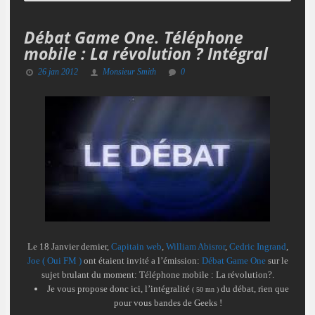
Débat Game One. Téléphone
mobile : La révolution ? Intégral
26 jan 2012
Monsieur Smith
0
Le 18 Janvier dernier,
Capitain web
,
William Abisror
,
Cedric Ingrand
,
Joe ( Oui FM )
ont étaient invité a l’émission:
Débat Game One
sur le
sujet brulant du moment:
Téléphone mobile : La révolution?
.
Je vous propose donc ici,
l’intégralité
du débat, rien que
( 50 mn )
pour vous bandes de
Geeks
!