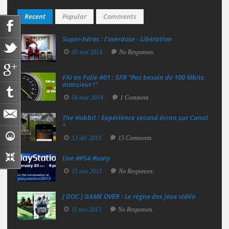
Recent
Popular
Comments
Super‑héros : l’overdose - Libération
05 mai 2014
No Responses.
FAI en Folie #01 : SFR "Pas besoin de 100 Mbits
monsieur !"
04 mar 2014
1 Comment
The Hobbit : Expérience second écran sur Canal
+
13 déc 2013
15 Comments
Live #PS4 #sony
15 nov 2013
No Responses.
[ DOC ] GAME OVER : Le règne des jeux vidéo
11 nov 2013
No Responses.