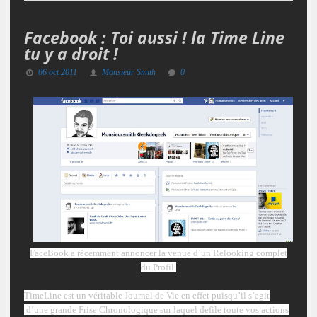
Facebook : Toi aussi ! la Time Line
tu y a droit !
06 oct 2011
Monsieur Smith
0
FaceBook a récemment annoncer la venue d’un
Relooking
complet
du Profil.
TimeLine est un
véritable
Journal de Vie en effet puisqu’il s’agit
d’une grande Frise Chronologique sur laquel defile toute vos actions