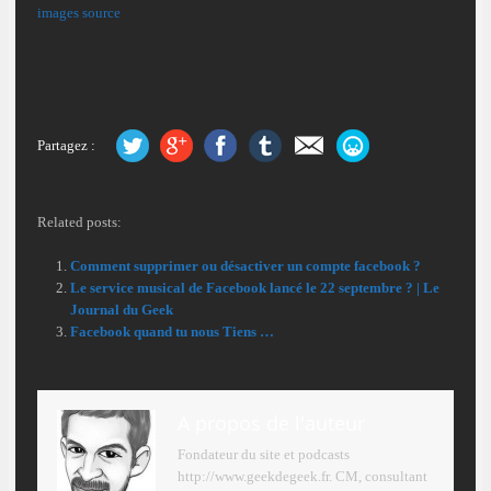
images
source
Partagez :
Related posts:
Comment supprimer ou désactiver un compte facebook ?
Le service musical de Facebook lancé le 22 septembre ? | Le
Journal du Geek
Facebook quand tu nous Tiens …
A propos de l'auteur
Fondateur du site et podcasts
http://www.geekdegeek.fr. CM, consultant