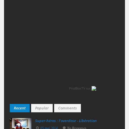
ProdBoxTV
sur
Recent
Popular
Comments
Super‑héros : l’overdose - Libération
05 mai 2014
No Responses.