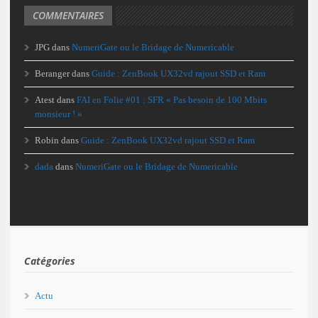
COMMENTAIRES
JPG
dans
NumeriGate ou le Bridage de Numericable
Beranger
dans
Guide : ZenBook UX32vd rajout SSD et Ram
Atest
dans
FAI en Folie #01 : SFR « Pas besoin de 100 Mbits
monsieur ! »
Robin
dans
Guide : ZenBook UX32vd rajout SSD et Ram
dada
dans
NumeriGate ou le Bridage de Numericable
Catégories
Actu