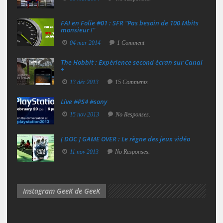
FAI en Folie #01 : SFR "Pas besoin de 100 Mbits
monsieur !"
04 mar 2014
1 Comment
The Hobbit : Expérience second écran sur Canal
+
13 déc 2013
15 Comments
Live #PS4 #sony
15 nov 2013
No Responses.
[ DOC ] GAME OVER : Le règne des jeux vidéo
11 nov 2013
No Responses.
Instagram GeeK de GeeK