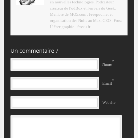
en nouvelles technologies. Podcasteur,
créateur de PodBox et l'envers du Geek.
Membre de MO5.com , Freepod.net et
organisation des Nuits au Max. CEO : Frost
Ü #serigraphie - frostu.fr
Un commentaire ?
*
Name
*
Email
Website