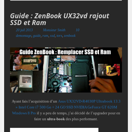
Guide : ZenBook UX32vd rajout
SSD et Ram
20 juil 2013
Monsieur Smith
10
demontage
,
guide
,
ram
,
ssd
,
torx
,
zenbook
Ayant fais l’acquisition d’un
Asus UX32VD-R4030P Ultrabook 13.3
» Intel Core i7 500 Go + 24 GO SSD NVIDIA GeForce GT 620M
Windows 8 Pro
il y a peu de temps, j’ai décidé de l’upgrader pour en
faire un
ultra-book
des plus performant.