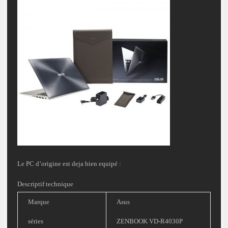
Le PC d’origine est deja bien equipé :
Descriptif technique
Marque
Asus
séries
ZENBOOK VD-R4030P