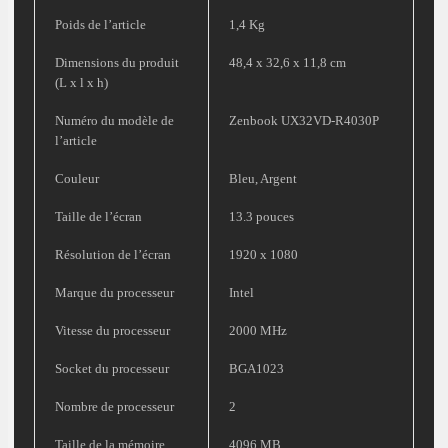
Poids de l’article
1,4 Kg
Dimensions du produit
48,4 x 32,6 x 11,8 cm
(L x l x h)
Numéro du modèle de
Zenbook UX32VD-R4030P
l’article
Couleur
Bleu, Argent
Taille de l’écran
13.3 pouces
Résolution de l’écran
1920 x 1080
Marque du processeur
Intel
Vitesse du processeur
2000 MHz
Socket du processeur
BGA1023
Nombre de processeur
2
Taille de la mémoire
4096 MB