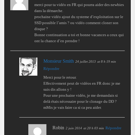
merci pour ta vidéo en FR qui pourra aider des newbies
dans la démarche.
prochaine vidéo ajout du systeme d’exploitation sur le
SSD possible l’amis ? ou vidéo comment cloner son
disque ?
Bonne continuation a toi et bonne vacances a ceux qui
ont la chance d’en prendre !
Monsieur Smith
24 juillet 2013
at 8 h 19 min
Répondre
Merci pour le retour.
Effectivement peut de vidéos en FR donc je me
suis dis allons y !
Pour une prochaine vidéo, je me demandais si
delà étais nécessaire pour le clonage du DD ?
mMis je vais faire ca si ca peu aider.
Robin
Répondre
2 juin 2014
at 20 h 03 min