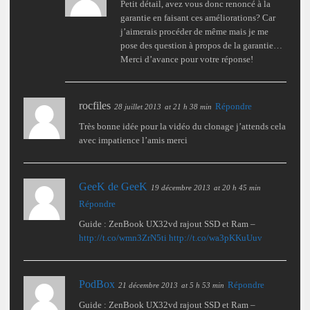
Petit détail, avez vous donc renoncé à la
garantie en faisant ces améliorations? Car
j’aimerais procéder de même mais je me
pose des question à propos de la garantie…
Merci d’avance pour votre réponse!
rocfiles
Répondre
28 juillet 2013
at 21 h 38 min
Très bonne idée pour la vidéo du clonage j’attends cela
avec impatience l’amis merci
GeeK de GeeK
19 décembre 2013
at 20 h 45 min
Répondre
Guide : ZenBook UX32vd rajout SSD et Ram –
http://t.co/wmn3ZrN5ti
http://t.co/wa3pKKuUuv
PodBox
Répondre
21 décembre 2013
at 5 h 53 min
Guide : ZenBook UX32vd rajout SSD et Ram –