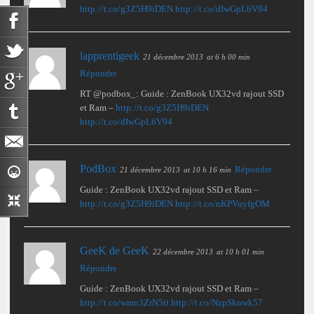
http://t.co/g3Z5H9iDEN
http://t.co/dIwGpL6V94
lapprentigeek
21 décembre 2013
at 6 h 00 min
Répondre
RT @podbox_: Guide : ZenBook UX32vd rajout SSD
et Ram –
http://t.co/g3Z5H9iDEN
http://t.co/dIwGpL6V94
PodBox
Répondre
21 décembre 2013
at 10 h 16 min
Guide : ZenBook UX32vd rajout SSD et Ram –
http://t.co/g3Z5H9iDEN
http://t.co/nKPVuyfgOM
GeeK de GeeK
22 décembre 2013
at 10 h 01 min
Répondre
Guide : ZenBook UX32vd rajout SSD et Ram –
http://t.co/wmn3ZrN5ti
http://t.co/NzpSknwk57