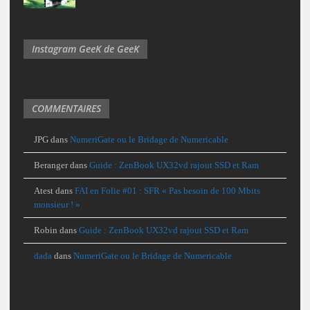
Instagram GeeK de GeeK
COMMENTAIRES
JPG
dans
NumeriGate ou le Bridage de Numericable
Beranger
dans
Guide : ZenBook UX32vd rajout SSD et Ram
Atest
dans
FAI en Folie #01 : SFR « Pas besoin de 100 Mbits
monsieur ! »
Robin
dans
Guide : ZenBook UX32vd rajout SSD et Ram
dada
dans
NumeriGate ou le Bridage de Numericable