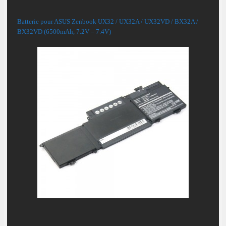
Batterie pour ASUS Zenbook UX32 / UX32A / UX32VD / BX32A /
BX32VD (6500mAh, 7.2V – 7.4V)