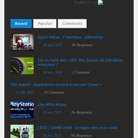
ProdBoxTV
sur
Recent
Popular
Comments
Super‑héros : l’overdose - Libération
05 mai 2014
No Responses.
FAI en Folie #01 : SFR "Pas besoin de 100 Mbits
monsieur !"
04 mar 2014
1 Comment
The Hobbit : Expérience second écran sur Canal +
13 déc 2013
15 Comments
Live #PS4 #sony
15 nov 2013
No Responses.
[ DOC ] GAME OVER : Le règne des jeux vidéo
11 nov 2013
No Responses.