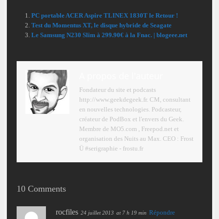
PC portable ACER Aspire TLINEX 1830T le Retour !
Test du Momentus XT, le disque hybride de Seagate
Le Samsung N230 Slim à 299.90€ à la Fnac. | blogeee.net
A propos de l'auteur
Fondateur du site et podcasts
http://www.geekdegeek.fr. CM, consultant
en nouvelles technologies. Podcasteur,
créateur de PodBox et l'envers du Geek.
Membre de MO5.com , Freepod.net et
organisation des Nuits au Max. CEO : Frost
Ü #serigraphie - frostu.fr
10 Comments
rocfiles
Répondre
24 juillet 2013
at 7 h 19 min