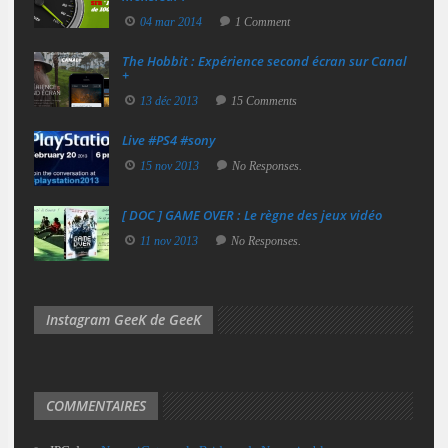
04 mar 2014
1 Comment
The Hobbit : Expérience second écran sur Canal
+
13 déc 2013
15 Comments
Live #PS4 #sony
15 nov 2013
No Responses.
[ DOC ] GAME OVER : Le règne des jeux vidéo
11 nov 2013
No Responses.
Instagram GeeK de GeeK
COMMENTAIRES