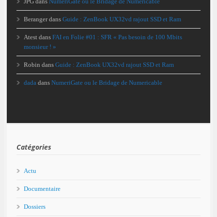
JPG
dans
NumeriGate ou le Bridage de Numericable
Beranger
dans
Guide : ZenBook UX32vd rajout SSD et Ram
Atest
dans
FAI en Folie #01 : SFR « Pas besoin de 100 Mbits
monsieur ! »
Robin
dans
Guide : ZenBook UX32vd rajout SSD et Ram
dada
dans
NumeriGate ou le Bridage de Numericable
Catégories
Actu
Documentaire
Dossiers