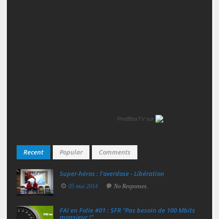
ProdBoxTV
sur
Recent
Popular
Comments
Super‑héros : l’overdose - Libération
05 mai 2014
No Responses.
FAI en Folie #01 : SFR "Pas besoin de 100 Mbits
monsieur !"