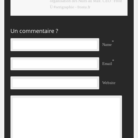
organisation des Nuits au Max. CEO : Frost
Ü #serigraphie - frostu.fr
Un commentaire ?
*
Name
*
Email
Website