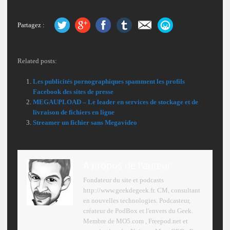
Partagez :
Related posts:
Les publicités pornographiques spamment les profils
Facebook des sites de presse
MEGAUPLOAD – Le leader en services de stockage et de
livraison de fichiers en ligne
Streamer un fichier sans Megavideo
A propos de l'auteur
Fondateur du site et podcasts
http://www.geekdegeek.fr. CM, consultant
en nouvelles technologies. Podcasteur,
créateur de PodBox et l'envers du Geek.
Membre de MO5.com , Freepod.net et