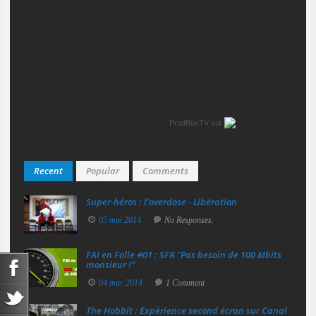
ProdBoxTV
sur
Recent
Popular
Comments
Super‑héros : l’overdose - Libération
05 mai 2014
No Responses.
FAI en Folie #01 : SFR "Pas besoin de 100 Mbits
monsieur !"
04 mar 2014
1 Comment
The Hobbit : Expérience second écran sur Canal