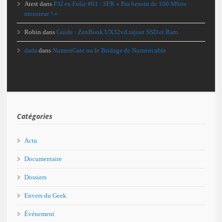
Atest
dans
FAI en Folie #01 : SFR « Pas besoin de 100 Mbits
monsieur ! »
Robin
dans
Guide : ZenBook UX32vd rajout SSD et Ram
dada
dans
NumeriGate ou le Bridage de Numericable
Catégories
Actu
Documentaire
Dossiers
Envers du Geek
Événement