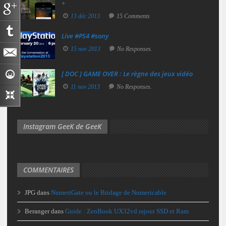
+
13 déc 2013
15 Comments
Live #PS4 #sony
15 nov 2013
No Responses.
[ DOC ] GAME OVER : Le règne des jeux vidéo
11 nov 2013
No Responses.
Instagram GeeK de GeeK
COMMENTAIRES
JPG
dans
NumeriGate ou le Bridage de Numericable
Beranger
dans
Guide : ZenBook UX32vd rajout SSD et Ram