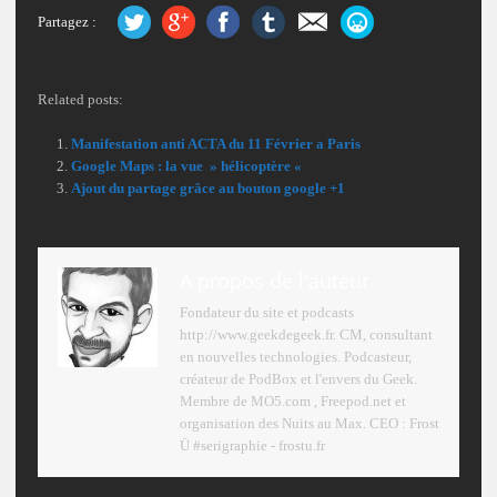
Partagez :
Related posts:
Manifestation anti ACTA du 11 Février a Paris
Google Maps : la vue » hélicoptère «
Ajout du partage grâce au bouton google +1
A propos de l'auteur
Fondateur du site et podcasts
http://www.geekdegeek.fr. CM, consultant
en nouvelles technologies. Podcasteur,
créateur de PodBox et l'envers du Geek.
Membre de MO5.com , Freepod.net et
organisation des Nuits au Max. CEO : Frost
Ü #serigraphie - frostu.fr