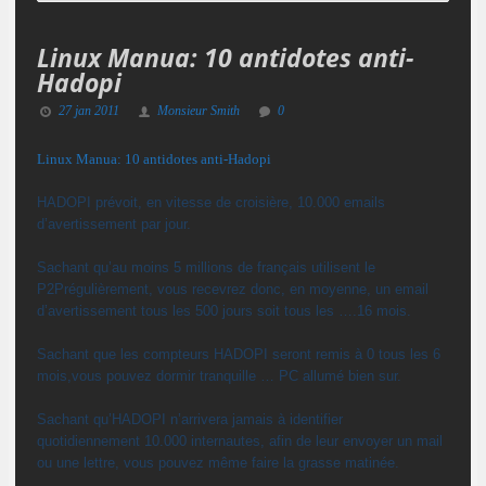
Linux Manua: 10 antidotes anti-
Hadopi
27 jan 2011
Monsieur Smith
0
Linux Manua: 10 antidotes anti-Hadopi
HADOPI prévoit, en vitesse de croisière, 10.000 emails
d’avertissement par jour.
Sachant qu’au moins 5 millions de français utilisent le
P2P
régulièrement, vous recevrez donc, en moyenne, un email
d’avertissement tous les 500 jours soit tous les ….16 mois.
Sachant que les compteurs HADOPI seront remis à 0 tous les 6
mois,
vous pouvez dormir tranquille … PC allumé bien sur.
Sachant qu’HADOPI n’arrivera jamais
à identifier
quotidiennement 10.000 internautes, afin de leur envoyer un mail
ou une lettre, vous pouvez même faire la grasse matinée.