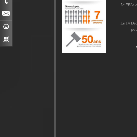
Le FBI a 
Le 14 De
po