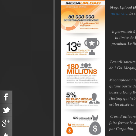
MegaUpload (
en un clic
. Le 
Il permettait à
la limite de 
premium. Le fi
Les utilisateurs
de 1 Go. Megaup
Megaupload n’é
qu’une partie de
basée à Hong K
Hosting qui hébe
est localisée en 
C’est d’ailleurs
faire fermer le 
par Carpathia.