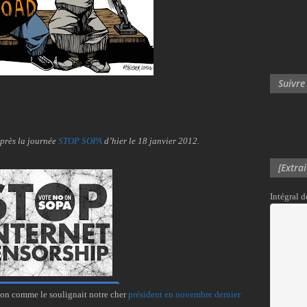
Suivre
après la journée
STOP SOPA
d’hier le 18 janvier 2012.
[Extra
Intégral 
sion comme le soulignait notre cher
président en novembre dernier