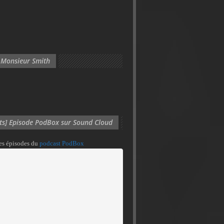
 Monsieur Smith
its] Episode PodBox sur Sound Cloud
des épisodes du
podcast PodBox