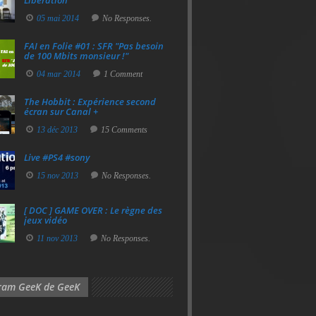
Libération
05 mai 2014
No Responses.
FAI en Folie #01 : SFR "Pas besoin
de 100 Mbits monsieur !"
04 mar 2014
1 Comment
The Hobbit : Expérience second
écran sur Canal +
13 déc 2013
15 Comments
Live #PS4 #sony
15 nov 2013
No Responses.
[ DOC ] GAME OVER : Le règne des
jeux vidéo
11 nov 2013
No Responses.
gram GeeK de GeeK