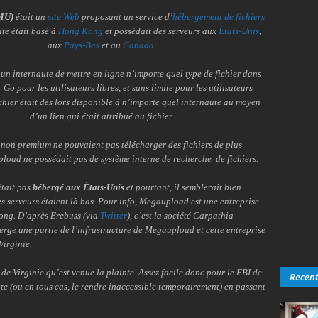
MU)
était un
site Web
proposant un service d’
hébergement de fichiers
site était basé à
Hong Kong
et possédait des serveurs aux
États-Unis
,
aux
Pays-Bas
et au
Canada
.
 un internaute de mettre en ligne n’importe quel type de fichier dans
1 Go pour les utilisateurs libres, et sans limite pour les utilisateurs
chier était dès lors disponible à n’importe quel internaute au moyen
d’un lien qui était attribué au fichier.
 non premium ne pouvaient pas télécharger des fichiers de plus
load ne possédait pas de système interne de recherche de fichiers.
tait pas
hébergé aux États-Unis
et pourtant, il semblerait bien
s serveurs étaient là bas. Pour info, Megaupload est une entreprise
ong. D’après Erebuss (via
Twitter
), c’est la société Carpathia
rge une partie de l’infrastructure de Megaupload et cette entreprise
Virginie.
 de Virginie qu’est venue la plainte. Assez facile donc pour le FBI de
Recen
site (ou en tous cas, le rendre inaccessible temporairement) en passant