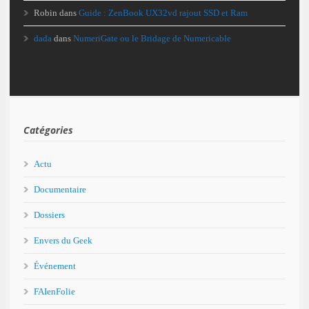
Robin
dans
Guide : ZenBook UX32vd rajout SSD et Ram
dada
dans
NumeriGate ou le Bridage de Numericable
Catégories
Actu
Documentaire
Dossiers
Envers du Geek
Événement
FAIenFolie