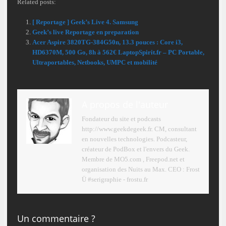
Related posts:
[ Reportage ] Geek’s Live 4. Samsung
Geek’s live Reportage en preparation
Acer Aspire 3820TG-384G50n, 13.3 pouces : Core i3,
HD6370M, 500 Go, 8h à 562€ LaptopSpirit.fr – PC Portable,
Ultraportables, Netbooks, UMPC et mobilité
A propos de l'auteur
Fondateur du site et podcasts
http://www.geekdegeek.fr. CM, consultant
en nouvelles technologies. Podcasteur,
créateur de PodBox et l'envers du Geek.
Membre de MO5.com , Freepod.net et
organisation des Nuits au Max. CEO : Frost
Ü #serigraphie - frostu.fr
Un commentaire ?