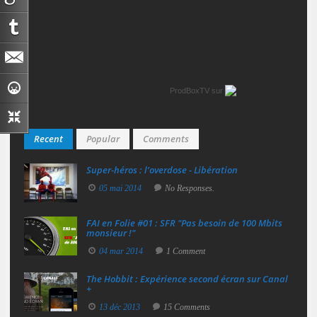
ProdBoxTV
sur
Recent
Popular
Comments
Super‑héros : l’overdose - Libération
05 mai 2014
No Responses.
FAI en Folie #01 : SFR "Pas besoin de 100 Mbits
monsieur !"
04 mar 2014
1 Comment
The Hobbit : Expérience second écran sur Canal
+
13 déc 2013
15 Comments