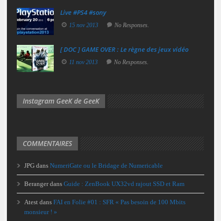
Live #PS4 #sony
15 nov 2013
No Responses.
[ DOC ] GAME OVER : Le règne des jeux vidéo
11 nov 2013
No Responses.
Instagram GeeK de GeeK
COMMENTAIRES
JPG
dans
NumeriGate ou le Bridage de Numericable
Beranger
dans
Guide : ZenBook UX32vd rajout SSD et Ram
Atest
dans
FAI en Folie #01 : SFR « Pas besoin de 100 Mbits
monsieur ! »