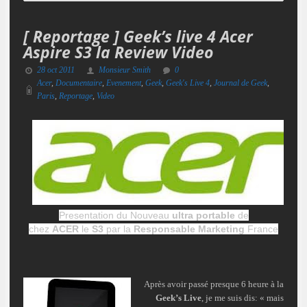
[ Reportage ] Geek’s live 4 Acer
Aspire S3 la Review Video
28 oct 2011
Monsieur Smith
0
Acer
,
Documentaire
,
Evenement
,
Geek
,
Geek's Live 4
,
Journal de Geek
,
Paris
,
Reportage
,
Video
Presentation du Nouveau
ultra portable
de
chez
ACER
le
S3
par la
Responsable Marketing
France
Après avoir passé presque 6 heure à la
Geek’s Live
, je me suis dis: « mais