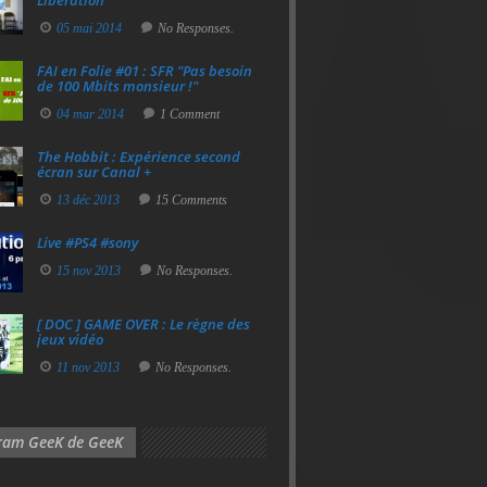
Libération
05 mai 2014
No Responses.
FAI en Folie #01 : SFR "Pas besoin
de 100 Mbits monsieur !"
04 mar 2014
1 Comment
The Hobbit : Expérience second
écran sur Canal +
13 déc 2013
15 Comments
Live #PS4 #sony
15 nov 2013
No Responses.
[ DOC ] GAME OVER : Le règne des
jeux vidéo
11 nov 2013
No Responses.
gram GeeK de GeeK