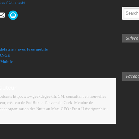
les ? On a testé
Suivr
’idolâtrie » avec Free mobile
RANGE
e Mobile
Facebo
'auteur
podcasts http://www.geekdegeek.fr. CM, consultant en nouvelles
eur, créateur de PodBox et l'envers du Geek. Membre de
 et organisation des Nuits au Max. CEO : Frost Ü #serigraphie -