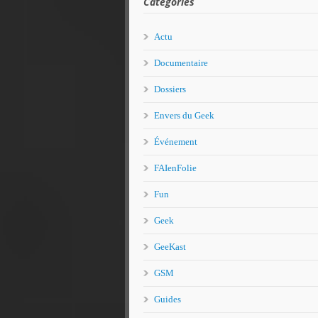
Catégories
Actu
Documentaire
Dossiers
Envers du Geek
Événement
FAIenFolie
Fun
Geek
GeeKast
GSM
Guides