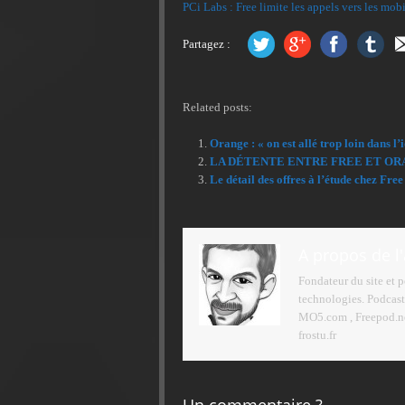
PCi Labs : Free limite les appels vers les mobi
Partagez :
Related posts:
Orange : « on est allé trop loin dans l
LA DÉTENTE ENTRE FREE ET O
Le détail des offres à l’étude chez Fre
A propos de l
Fondateur du site et 
technologies. Podcast
MO5.com , Freepod.net
frostu.fr