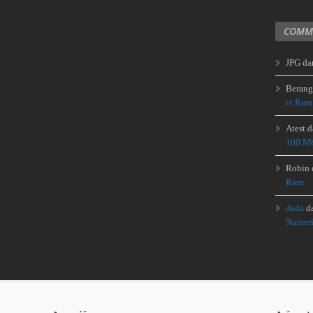
COMME
JPG
da
Berang
et Ram
Atest
d
100 Mb
Robin
Ram
dada
d
Numeri