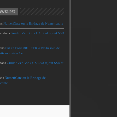
NTAIRES
ns
NumeriGate ou le Bridage de Numericable
er
dans
Guide : ZenBook UX32vd rajout SSD
ans
FAI en Folie #01 : SFR « Pas besoin de
its monsieur ! »
dans
Guide : ZenBook UX32vd rajout SSD et
ans
NumeriGate ou le Bridage de
cable