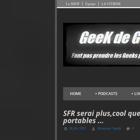
Le SHOP
Equipe
LA VITRINE
HOME
+
PODCASTS
+
LI
SFR serai plus,cool que
portables …
06 fév 2011
Monsieur Smith
0