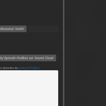
 Monsieur Smith
its] Episode PodBox sur Sound Cloud
des épisodes du
podcast PodBox