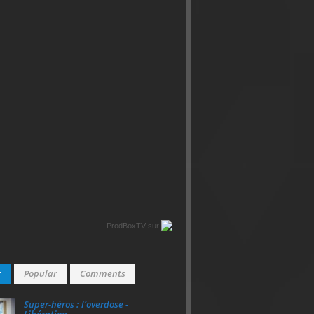
ProdBoxTV
sur
t
Popular
Comments
Super‑héros : l’overdose -