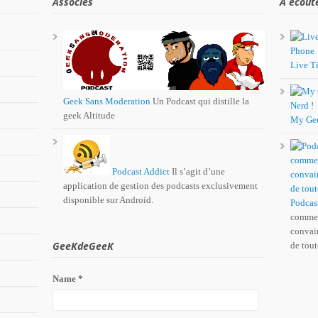
Associés
A écout
Live Ti
Geek Sans Moderation
Un Podcast qui distille la
geek Altitude
My Ge
Podcast Addict
Il s’agit d’une
application de gestion des podcasts exclusivement
disponible sur Android.
Podcas
comme 
convain
GeeKdeGeeK
de tout
Name *