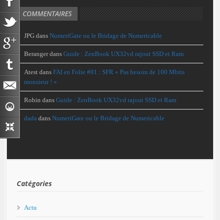
COMMENTAIRES
JPG
dans
NumeriGate ou le Bridage de Numericable
Beranger
dans
Guide : ZenBook UX32vd rajout SSD et Ram
Atest
dans
FAI en Folie #01 : SFR « Pas besoin de 100 Mbits
monsieur ! »
Robin
dans
Guide : ZenBook UX32vd rajout SSD et Ram
dada
dans
NumeriGate ou le Bridage de Numericable
Catégories
Actu