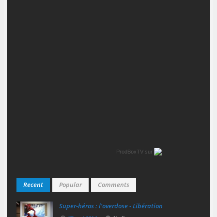
ProdBoxTV
sur
Recent
Popular
Comments
Super‑héros : l’overdose - Libération