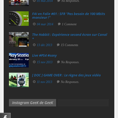
05 mai 2014
No Responses.
FAI en Folie #01 : SFR "Pas besoin de 100 Mbits
monsieur !"
04 mar 2014
1 Comment
The Hobbit : Expérience second écran sur Canal
+
13 déc 2013
15 Comments
Live #PS4 #sony
15 nov 2013
No Responses.
[ DOC ] GAME OVER : Le règne des jeux vidéo
11 nov 2013
No Responses.
Instagram GeeK de GeeK