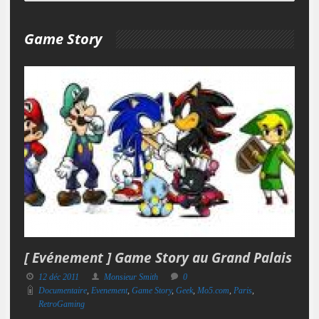
Game Story
[ Evénement ] Game Story au Grand Palais
12 déc 2011
Monsieur Smith
0
Documentaire
,
Evenement
,
Game Story
,
Geek
,
Mo5.com
,
Paris
,
RetroGaming