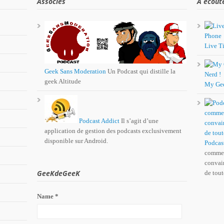
Associés
A écout
Live Ti
Geek Sans Moderation
Un Podcast qui distille la
geek Altitude
My Ge
Podcast Addict
Il s’agit d’une
application de gestion des podcasts exclusivement
disponible sur Android.
Podcas
comme 
convain
GeeKdeGeeK
de tout
Name *