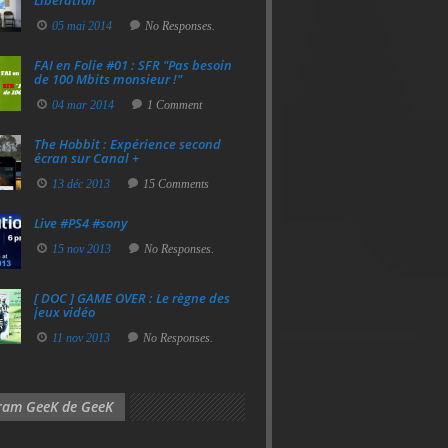
Libération
05 mai 2014
No Responses.
FAI en Folie #01 : SFR "Pas besoin
de 100 Mbits monsieur !"
04 mar 2014
1 Comment
The Hobbit : Expérience second
écran sur Canal +
13 déc 2013
15 Comments
Live #PS4 #sony
15 nov 2013
No Responses.
[ DOC ] GAME OVER : Le règne des
jeux vidéo
11 nov 2013
No Responses.
gram GeeK de GeeK