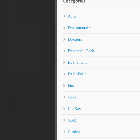
Catégories
Actu
Documentaire
Dossiers
Envers du Geek
Événement
FAIenFolie
Fun
Geek
GeeKast
GSM
Guides