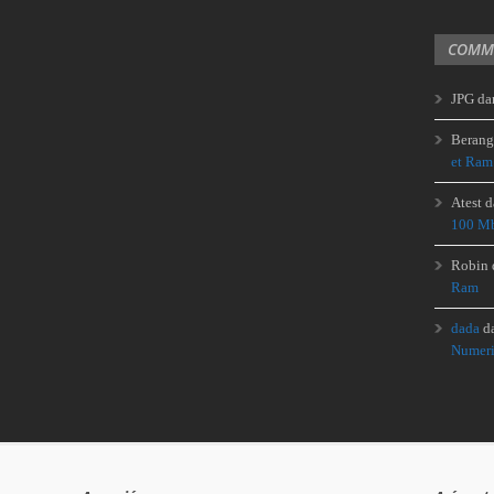
COMME
JPG
da
Berang
et Ram
Atest
d
100 Mb
Robin
Ram
dada
d
Numeri