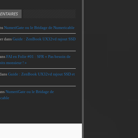
NTAIRES
ns
NumeriGate ou le Bridage de Numericable
er
dans
Guide : ZenBook UX32vd rajout SSD
ans
FAI en Folie #01 : SFR « Pas besoin de
its monsieur ! »
dans
Guide : ZenBook UX32vd rajout SSD et
ans
NumeriGate ou le Bridage de
cable