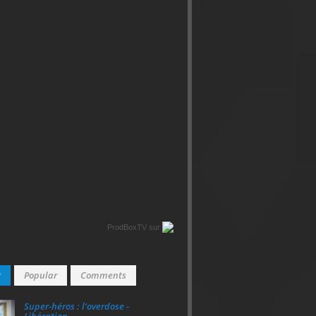
ProdBoxTV
sur
t
Popular
Comments
Super‑héros : l’overdose -