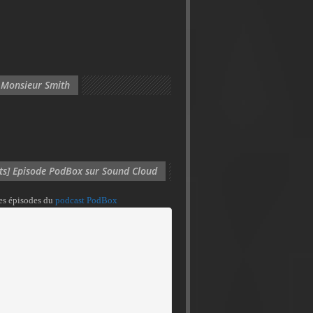
 Monsieur Smith
its] Episode PodBox sur Sound Cloud
des épisodes du
podcast PodBox