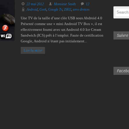
22 mai 2012
Monsieur Smith
12
Android
,
Geek
,
Google Tv
,
Z802
,
zero devices
Une TV de la taille d’une clée USB sous Abdroid 4.0
Présenté comme une « mini Android TV Box », il est
effectivement fourni avec un Android 4.0 Ice Cream
Suivr
Sandwich (ICS) prêt à l’emploi. Faute de certification
Google, Android n’étant pas initialement...
Lire la suite
Facebo