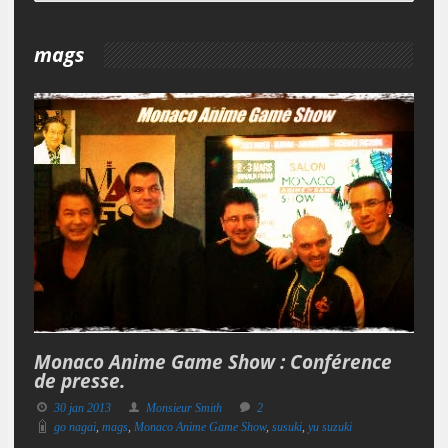
mags
Monaco Anime Game Show : Conférence
de presse.
30 jan 2013
Monsieur Smith
2
go nagai
,
mags
,
Monaco Anime Game Show
,
susuki
,
yu suzuki