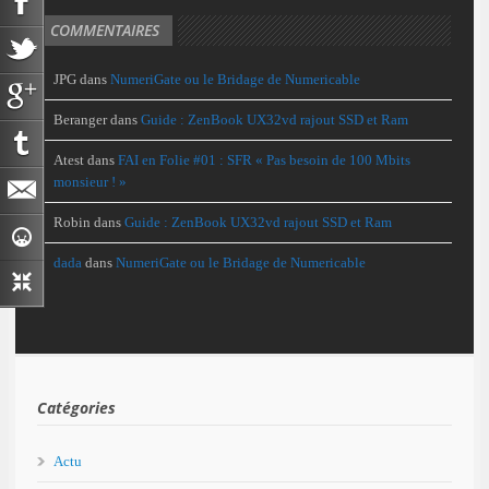
COMMENTAIRES
JPG
dans
NumeriGate ou le Bridage de Numericable
Beranger
dans
Guide : ZenBook UX32vd rajout SSD et Ram
Atest
dans
FAI en Folie #01 : SFR « Pas besoin de 100 Mbits
monsieur ! »
Robin
dans
Guide : ZenBook UX32vd rajout SSD et Ram
dada
dans
NumeriGate ou le Bridage de Numericable
Catégories
Actu