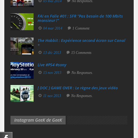
05 mai 2014
No Responses.
FAI en Folie #01 : SFR "Pas besoin de 100 Mbits
monsieur !"
04 mar 2014
1 Comment
The Hobbit : Expérience second écran sur Canal
+
13 déc 2013
15 Comments
Live #PS4 #sony
15 nov 2013
No Responses.
[ DOC ] GAME OVER : Le règne des jeux vidéo
11 nov 2013
No Responses.
Instagram GeeK de GeeK