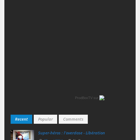
ProdBoxTV
sur
Recent
Popular
Comments
Super‑héros : l’overdose - Libération