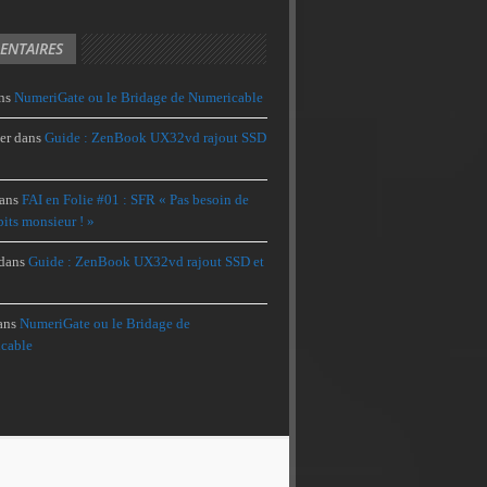
NTAIRES
ns
NumeriGate ou le Bridage de Numericable
er
dans
Guide : ZenBook UX32vd rajout SSD
ans
FAI en Folie #01 : SFR « Pas besoin de
its monsieur ! »
dans
Guide : ZenBook UX32vd rajout SSD et
ans
NumeriGate ou le Bridage de
cable