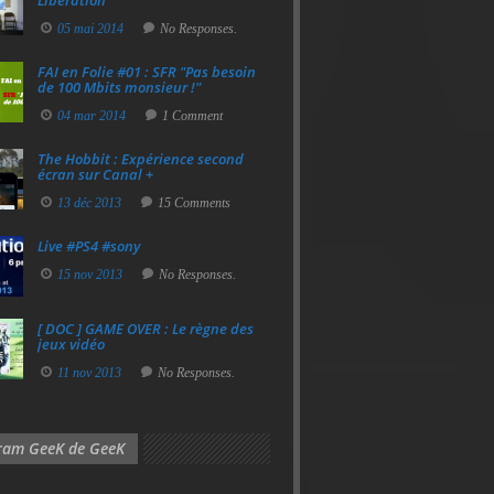
Libération
05 mai 2014
No Responses.
FAI en Folie #01 : SFR "Pas besoin
de 100 Mbits monsieur !"
04 mar 2014
1 Comment
The Hobbit : Expérience second
écran sur Canal +
13 déc 2013
15 Comments
Live #PS4 #sony
15 nov 2013
No Responses.
[ DOC ] GAME OVER : Le règne des
jeux vidéo
11 nov 2013
No Responses.
gram GeeK de GeeK