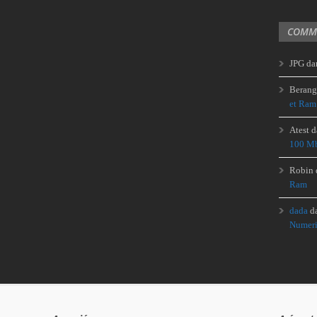
COMME
JPG
da
Berang
et Ram
Atest
d
100 Mb
Robin
Ram
dada
d
Numeri