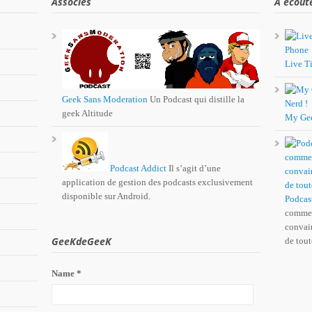
Associés
A écout
Live Ti
Geek Sans Moderation
Un Podcast qui distille la
geek Altitude
My Ge
Podcast Addict
Il s’agit d’une
application de gestion des podcasts exclusivement
disponible sur Android.
Podcas
comme 
convain
GeeKdeGeeK
de tout
Name *