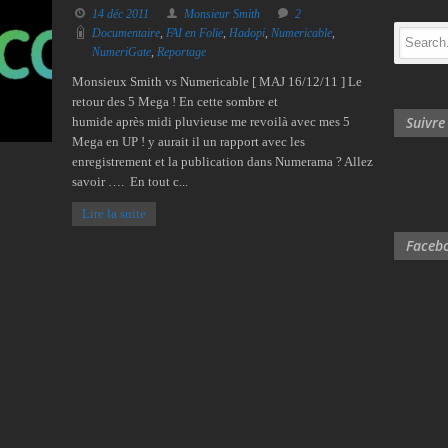
14 déc 2011
Monsieur Smith
2
Documentaire
,
FAI en Folie
,
Hadopi
,
Numericable
,
NumeriGate
,
Reportage
Monsieux Smith vs Numericable [ MAJ 16/12/11 ] Le
retour des 5 Mega ! En cette sombre et
Suivr
humide après midi pluvieuse me revoilà avec mes 5
Mega en UP ! y aurait il un rapport avec les
enregistrement et la publication dans Numerama ? Allez
savoir …. En tout c...
Lire la suite
Facebo