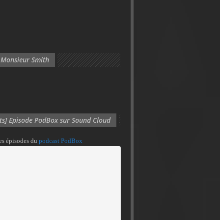
 Monsieur Smith
its] Episode PodBox sur Sound Cloud
des épisodes du
podcast PodBox