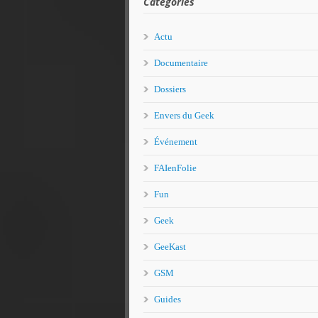
Catégories
Actu
Documentaire
Dossiers
Envers du Geek
Événement
FAIenFolie
Fun
Geek
GeeKast
GSM
Guides