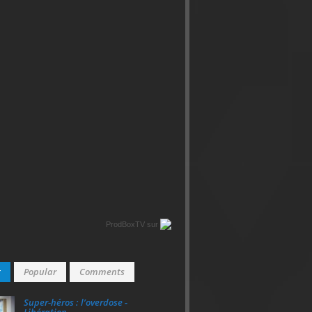
ProdBoxTV
sur
t
Popular
Comments
Super‑héros : l’overdose -