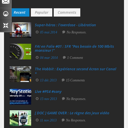
Recent
Popular
Comments
Super‑héros : l’overdose - Libération
05 mai 2014
No Responses.
FAI en Folie #01 : SFR "Pas besoin de 100 Mbits
monsieur !"
04 mar 2014
1 Comment
The Hobbit : Expérience second écran sur Canal
+
13 déc 2013
15 Comments
Live #PS4 #sony
15 nov 2013
No Responses.
[ DOC ] GAME OVER : Le règne des jeux vidéo
11 nov 2013
No Responses.