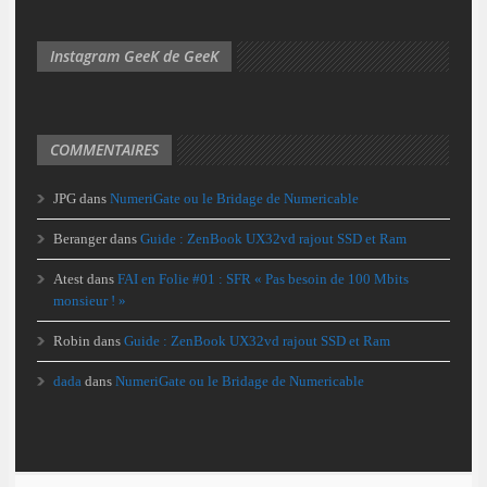
Instagram GeeK de GeeK
COMMENTAIRES
JPG
dans
NumeriGate ou le Bridage de Numericable
Beranger
dans
Guide : ZenBook UX32vd rajout SSD et Ram
Atest
dans
FAI en Folie #01 : SFR « Pas besoin de 100 Mbits
monsieur ! »
Robin
dans
Guide : ZenBook UX32vd rajout SSD et Ram
dada
dans
NumeriGate ou le Bridage de Numericable