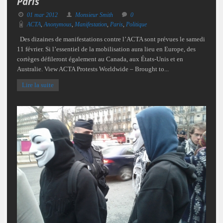
Paris
01 mar 2012
Monsieur Smith
0
ACTA
,
Anonymous
,
Manifestation
,
Paris
,
Politique
Des dizaines de manifestations contre l’ACTA sont prévues le samedi
11 février. Si l’essentiel de la mobilisation aura lieu en Europe, des
cortèges défileront également au Canada, aux États-Unis et en
Australie. View ACTA Protests Worldwide – Brought to...
Lire la suite