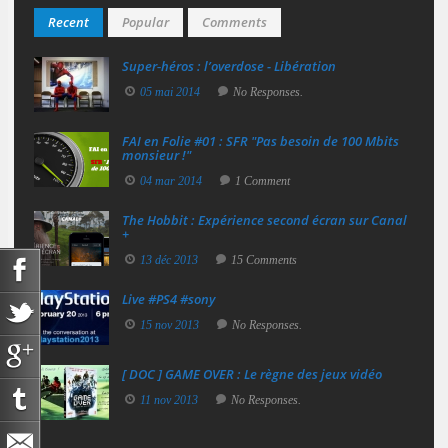
Recent
Popular
Comments
Super‑héros : l’overdose - Libération
05 mai 2014
No Responses.
FAI en Folie #01 : SFR "Pas besoin de 100 Mbits
monsieur !"
04 mar 2014
1 Comment
The Hobbit : Expérience second écran sur Canal
+
13 déc 2013
15 Comments
Live #PS4 #sony
15 nov 2013
No Responses.
[ DOC ] GAME OVER : Le règne des jeux vidéo
11 nov 2013
No Responses.