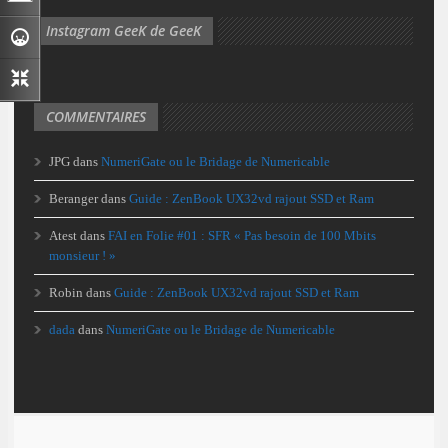
Instagram GeeK de GeeK
COMMENTAIRES
JPG
dans
NumeriGate ou le Bridage de Numericable
Beranger
dans
Guide : ZenBook UX32vd rajout SSD et Ram
Atest
dans
FAI en Folie #01 : SFR « Pas besoin de 100 Mbits
monsieur ! »
Robin
dans
Guide : ZenBook UX32vd rajout SSD et Ram
dada
dans
NumeriGate ou le Bridage de Numericable