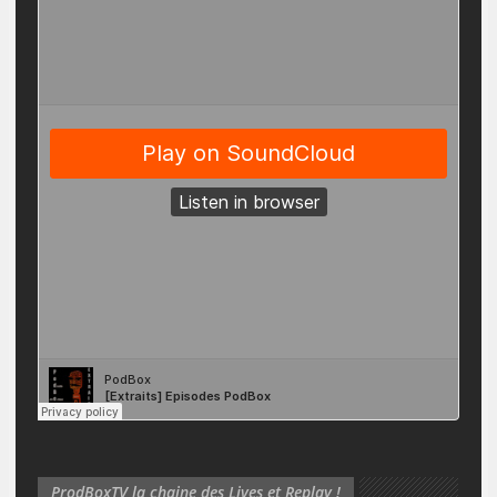
ProdBoxTV la chaine des Lives et Replay !