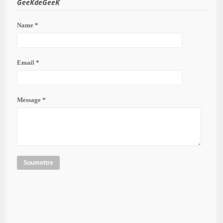
GeeKdeGeeK
Name *
Email *
Message *
Soumettre