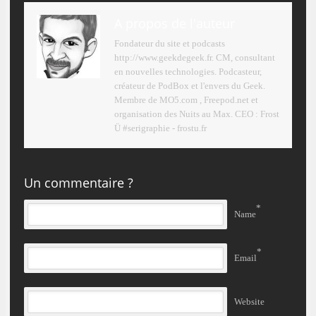
A propos de l'auteur
Fondateur du site et podcasts
http://www.geekdegeek.fr. CM, consultant
en nouvelles technologies. Podcasteur,
créateur de PodBox et l'envers du Geek.
Membre de MO5.com , Freepod.net et
organisation des Nuits au Max. CEO : Frost
Ü #serigraphie - frostu.fr
Un commentaire ?
*
Name
*
Email
Website