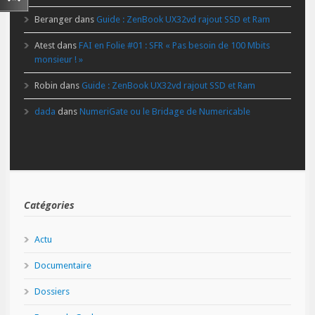
Beranger
dans
Guide : ZenBook UX32vd rajout SSD et Ram
Atest
dans
FAI en Folie #01 : SFR « Pas besoin de 100 Mbits
monsieur ! »
Robin
dans
Guide : ZenBook UX32vd rajout SSD et Ram
dada
dans
NumeriGate ou le Bridage de Numericable
Catégories
Actu
Documentaire
Dossiers