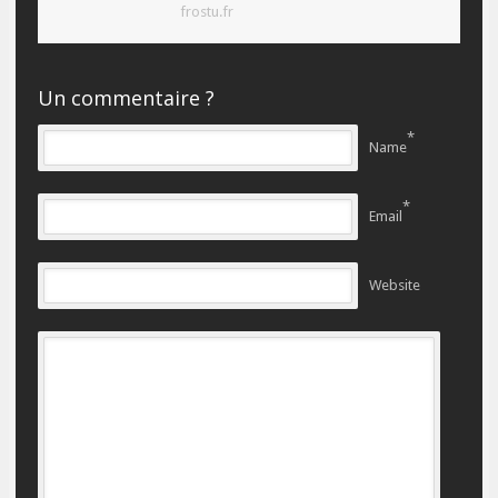
frostu.fr
Un commentaire ?
*
Name
*
Email
Website