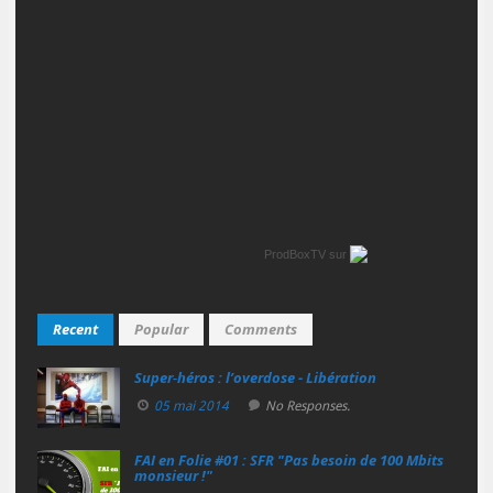
ProdBoxTV
sur
Recent
Popular
Comments
Super‑héros : l’overdose - Libération
05 mai 2014
No Responses.
FAI en Folie #01 : SFR "Pas besoin de 100 Mbits
monsieur !"