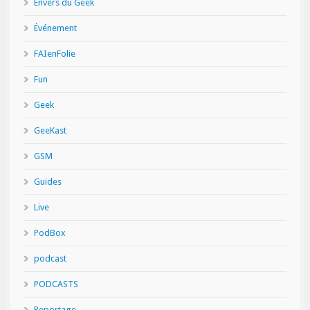
Envers du Geek
Événement
FAIenFolie
Fun
Geek
GeeKast
GSM
Guides
Live
PodBox
podcast
PODCASTS
Reportage