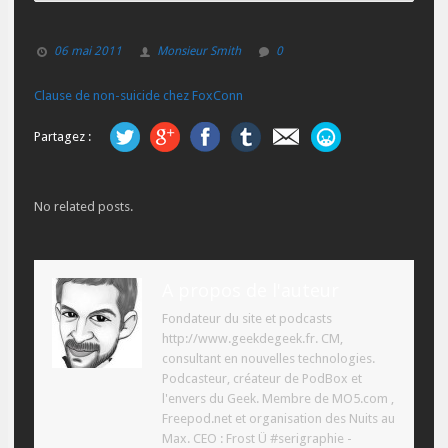
06 mai 2011
Monsieur Smith
0
Clause de non-suicide chez FoxConn
Partagez :
No related posts.
A propos de l'auteur
Fondateur du site et podcasts
http://www.geekdegeek.fr. CM,
consultant en nouvelles technologies.
Podcasteur, créateur de PodBox et
l'envers du Geek. Membre de MO5.com ,
Freepod.net et organisation des Nuits au
Max. CEO : Frost Ü #serigraphie -