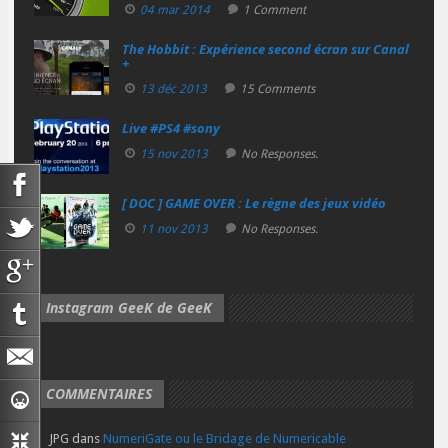
04 mar 2014
1 Comment
The Hobbit : Expérience second écran sur Canal
+
13 déc 2013
15 Comments
Live #PS4 #sony
15 nov 2013
No Responses.
[ DOC ] GAME OVER : Le règne des jeux vidéo
11 nov 2013
No Responses.
Instagram GeeK de GeeK
COMMENTAIRES
JPG
dans
NumeriGate ou le Bridage de Numericable