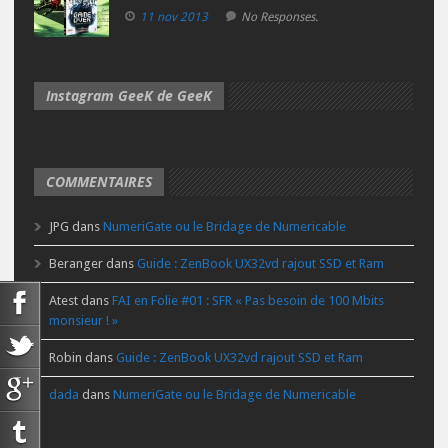
11 nov 2013
No Responses.
Instagram GeeK de GeeK
COMMENTAIRES
JPG
dans
NumeriGate ou le Bridage de Numericable
Beranger
dans
Guide : ZenBook UX32vd rajout SSD et Ram
Atest
dans
FAI en Folie #01 : SFR « Pas besoin de 100 Mbits
monsieur ! »
Robin
dans
Guide : ZenBook UX32vd rajout SSD et Ram
dada
dans
NumeriGate ou le Bridage de Numericable