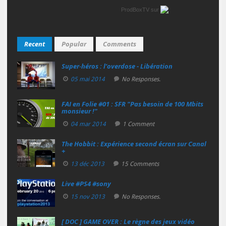
ProdBoxTV
sur
Recent
Popular
Comments
Super‑héros : l’overdose - Libération
05 mai 2014
No Responses.
FAI en Folie #01 : SFR "Pas besoin de 100 Mbits
monsieur !"
04 mar 2014
1 Comment
The Hobbit : Expérience second écran sur Canal
+
13 déc 2013
15 Comments
Live #PS4 #sony
15 nov 2013
No Responses.
[ DOC ] GAME OVER : Le règne des jeux vidéo