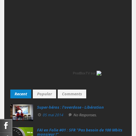
ProdBoxTV
sur
Recent
Popular
Comments
Super‑héros : l’overdose - Libération
05 mai 2014
No Responses.
FAI en Folie #01 : SFR "Pas besoin de 100 Mbits
monsieur !"