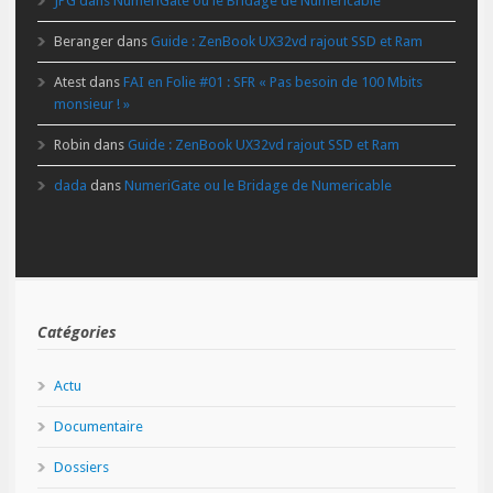
JPG
dans
NumeriGate ou le Bridage de Numericable
Beranger
dans
Guide : ZenBook UX32vd rajout SSD et Ram
Atest
dans
FAI en Folie #01 : SFR « Pas besoin de 100 Mbits
monsieur ! »
Robin
dans
Guide : ZenBook UX32vd rajout SSD et Ram
dada
dans
NumeriGate ou le Bridage de Numericable
Catégories
Actu
Documentaire
Dossiers