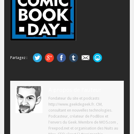
Partagez :
A propos de l'auteur
Fondateur du site et podcasts
http://www.geekdegeek.fr. CM,
consultant en nouvelles technologies.
Podcasteur, créateur de PodBox et
l'envers du Geek. Membre de MO5.com ,
Freepod.net et organisation des Nuits au