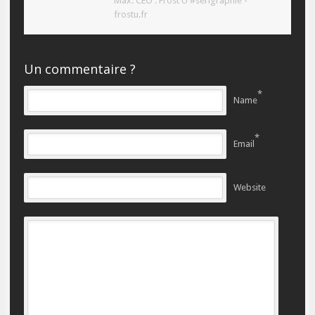
Max. CEO : Frost Ü #serigraphie -
frostu.fr
Un commentaire ?
*
Name
*
Email
Website