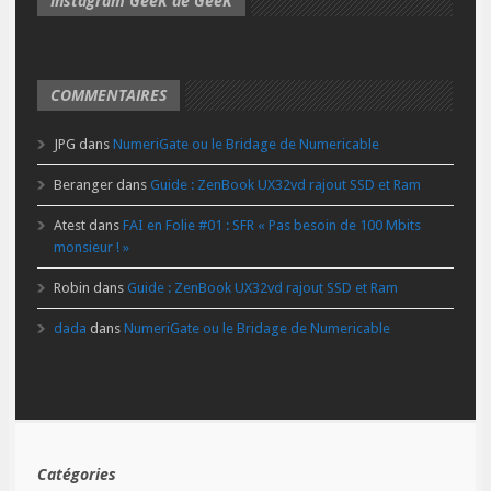
Instagram GeeK de GeeK
COMMENTAIRES
JPG
dans
NumeriGate ou le Bridage de Numericable
Beranger
dans
Guide : ZenBook UX32vd rajout SSD et Ram
Atest
dans
FAI en Folie #01 : SFR « Pas besoin de 100 Mbits
monsieur ! »
Robin
dans
Guide : ZenBook UX32vd rajout SSD et Ram
dada
dans
NumeriGate ou le Bridage de Numericable
Catégories