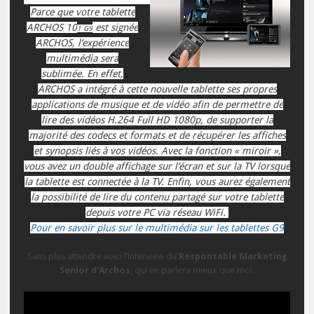
Parce que votre tablette
ARCHOS 10
est signée
1 G9
ARCHOS, l’expérience
multimédia sera
sublimée.
En effet,
ARCHOS a intégré à cette nouvelle tablette ses propres
applications de musique et de vidéo afin de permettre de
lire des vidéos H.264 Full HD 1080p, de supporter la
majorité des codecs et formats et de récupérer les affiches
et synopsis liés à vos vidéos. Avec la fonction « miroir »,
vous avez un double affichage sur l’écran et sur la TV lorsque
la tablette est connectée à la TV. Enfin, vous aurez également
la possibilité de lire du contenu partagé sur votre tablette
depuis votre PC via réseau WiFi.
Pour en savoir plus sur le multimédia sur les tablettes G9
Sans plus attendre voici l’interview du
Responsable Marketing
Senior d’
Archos
, qui en parlera
mieux
que moi.