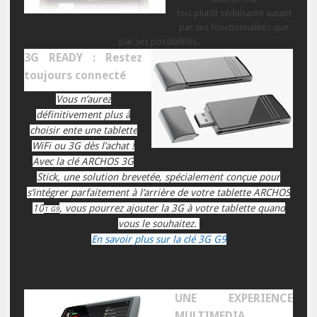
fois plutôt séduisante autant
par ses fonctionnalités que
par ses possibilités.
3G READY : Restez
toujours connecté
Vous n’aurez
définitivement plus à
choisir ente une tablette
WiFi ou 3G dès l’achat !
Avec la clé ARCHOS 3G
Stick, une solution brevetée, spécialement conçue pour
s’intégrer parfaitement à l’arrière de votre tablette ARCHOS
10
, vous pourrez ajouter la 3G à votre tablette quand
1 G9
vous le souhaitez.
En savoir plus sur la clé 3G G9
UNE EXPERIENCE
MULTIMEDIA