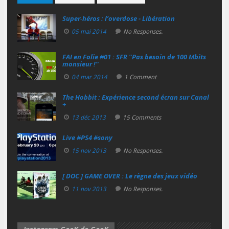
Super‑héros : l’overdose - Libération
05 mai 2014
No Responses.
FAI en Folie #01 : SFR "Pas besoin de 100 Mbits
monsieur !"
04 mar 2014
1 Comment
The Hobbit : Expérience second écran sur Canal
+
13 déc 2013
15 Comments
Live #PS4 #sony
15 nov 2013
No Responses.
[ DOC ] GAME OVER : Le règne des jeux vidéo
11 nov 2013
No Responses.