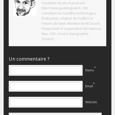
Fondateur du site et podcasts
http://www.geekdegeek.fr. CM,
consultant en nouvelles technologies.
Podcasteur, créateur de PodBox et
l'envers du Geek. Membre de MO5.com ,
Freepod.net et organisation des Nuits au
Max. CEO : Frost Ü #serigraphie -
frostu.fr
Un commentaire ?
*
Name
*
Email
Website