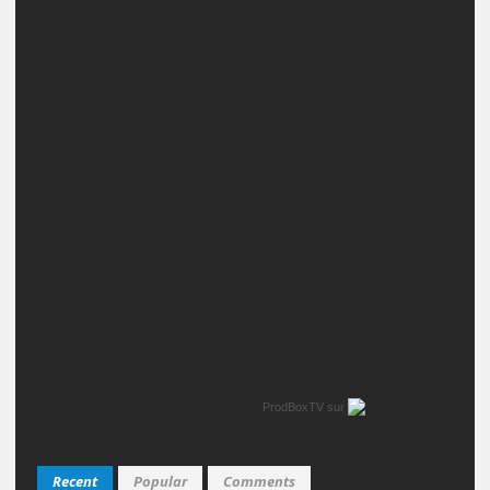
ProdBoxTV
sur
Recent
Popular
Comments