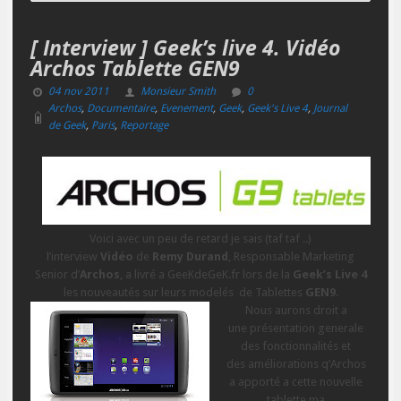
[ Interview ] Geek’s live 4. Vidéo
Archos Tablette GEN9
04 nov 2011
Monsieur Smith
0
Archos
,
Documentaire
,
Evenement
,
Geek
,
Geek's Live 4
,
Journal
de Geek
,
Paris
,
Reportage
Voici avec un peu de retard je sais (taf taf ..)
l’interview
Vidéo
de
Remy Durand
, Responsable Marketing
Senior d’
Archos
, a livré a GeeKdeGeK.fr lors de la
Geek’s Live 4
les nouveautés sur leurs modelés de Tablettes
GEN9
.
Nous aurons droit a
une présentation generale
des fonctionnalités et
des améliorations q’Archos
a apporté a cette nouvelle
tablette ma