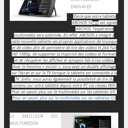
INEGALEE
Parce que votre tablette
ARCHOS 10
est signée
1 G9
ARCHOS, l’expérience
multimédia sera sublimée. En effet, ARCHOS a intégré à
cette nouvelle tablette ses propres applications de musique
et de vidéo afin de permettre de lire des vidéos H.264 Full
HD 1080p, de supporter la majorité des codecs et formats
et de récupérer les affiches et synopsis liés à vos vidéos.
Avec la fonction « miroir », vous avez un double affichage
sur l’écran et sur la TV lorsque la tablette est connectée à la
TV. Enfin, vous aurez également la possibilité de lire du
contenu sur votre tablette depuis votre PC via réseau WiFi.
Pour en savoir plus sur le multimédia sur les tablettes G9.
Pour en savoir plus sur le multimédia sur les tablettes G9
LE MEILLEUR DU
MULTIMEDIA