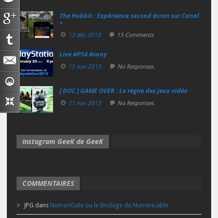
The Hobbit : Expérience second écran sur Canal
+
13 déc 2013
15 Comments
Live #PS4 #sony
15 nov 2013
No Responses.
[ DOC ] GAME OVER : Le règne des jeux vidéo
11 nov 2013
No Responses.
Instagram GeeK de GeeK
COMMENTAIRES
JPG
dans
NumeriGate ou le Bridage de Numericable