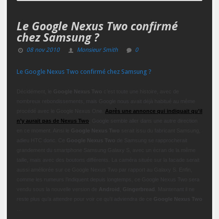
Le Google Nexus Two confirmé
chez Samsung ?
08 nov 2010
Monsieur Smith
0
Le Google Nexus Two confirmé chez Samsung ?
Décidément, le
Google Nexus Two
c’est toute une histoire, avec de
nombreux rebondissements, mais Google nous avait déjà habitué au même
procédé avec le Google Nexus One.
Après une annonce qui indiquait qu’il
n’y aurait pas de Nexus Two
, Google semble aller dans une autre direction
en ce moment. Ainsi le
Google Nexus Two
serait issu du fabricant Samsung,
adieu HTC donc. Ce
Google Nexus Two
de Samsung se rapprocherait
grandement du smartphone Samsung Galaxy S, avec un écran de la même
taille, mais avec des boutons différents. La caméra située sur la facade serait
aussi améliorée sur ce Google Nexus Two par rapport au Galaxy S. Enfin,
comme les rumeurs l’indiquent depuis longtemps, ce Google Nexus Two sera
vendu sous la nouvelle version de
Android
,
Gingerbread
. Maintenant il ne
reste plus qu’a attendre pour voir ce qu’il adviendra de ce
Google Nexus Two
…