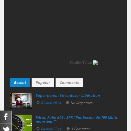
ProdBoxTV
sur
Recent
Popular
Comments
Super‑héros : l’overdose - Libération
05 mai 2014
No Responses.
FAI en Folie #01 : SFR "Pas besoin de 100 Mbits
monsieur !"
04 mar 2014
1 Comment