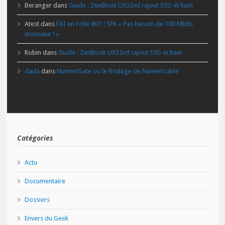
Beranger
dans
Guide : ZenBook UX32vd rajout SSD et Ram
Atest
dans
FAI en Folie #01 : SFR « Pas besoin de 100 Mbits
monsieur ! »
Robin
dans
Guide : ZenBook UX32vd rajout SSD et Ram
dada
dans
NumeriGate ou le Bridage de Numericable
Catégories
Actu
Documentaire
Dossiers
Envers du Geek