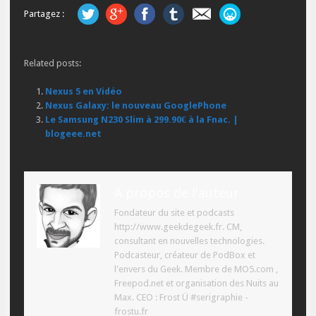
Partagez :
Related posts:
Nexus 5 en Vidéo
Nexus Galaxy: le nouveau GooglePhone
Le Samsung N230 Slim à 299.90€ à la Fnac. |
blogeee.net
A propos de l'auteur
Fondateur du site et podcasts
http://www.geekdegeek.fr. CM,
consultant en nouvelles technologies.
Podcasteur, créateur de PodBox et
l'envers du Geek. Membre de MO5.com ,
Freepod.net et organisation des Nuits au
Max. CEO : Frost Ü #serigraphie -
frostu.fr