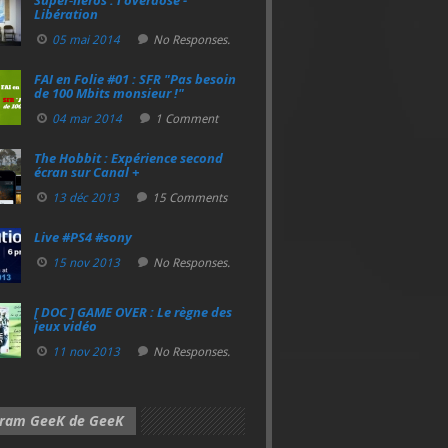
Super‑héros : l’overdose -
Libération
05 mai 2014
No Responses.
FAI en Folie #01 : SFR "Pas besoin
de 100 Mbits monsieur !"
04 mar 2014
1 Comment
The Hobbit : Expérience second
écran sur Canal +
13 déc 2013
15 Comments
Live #PS4 #sony
15 nov 2013
No Responses.
[ DOC ] GAME OVER : Le règne des
jeux vidéo
11 nov 2013
No Responses.
gram GeeK de GeeK