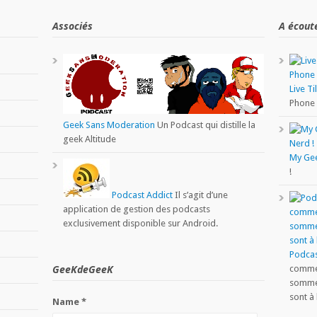
Associés
A écout
Live Ti
Phone
Geek Sans Moderation
Un Podcast qui distille la
geek Altitude
My Ge
!
Podcast Addict
Il s’agit d’une
application de gestion des podcasts
exclusivement disponible sur Android.
Podcas
GeeKdeGeeK
comme 
sommes
sont à 
Name *