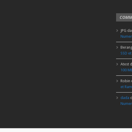
COMM
JPG
da
Numer
Beran
SSD et
Atest
d
100 Mb
Robin
et Ram
dada
d
Numer