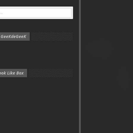
e GeeKdeGeeK
ook Like Box