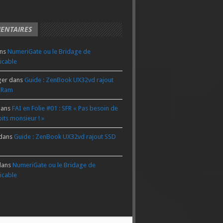
ENTAIRES
ns
NumeriGate ou le Bridage de
icable
ger
dans
Guide : ZenBook UX32vd rajout
 Ram
ans
FAI en Folie #01 : SFR « Pas besoin de
its monsieur ! »
dans
Guide : ZenBook UX32vd rajout SSD
ans
NumeriGate ou le Bridage de
icable