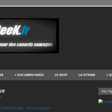
IVE
+
DOCUMENTAIRES
LE SHOP
LA VITRINE
+
Q
ue
Vos Fi
0
 the Fifth Kind – The conversation