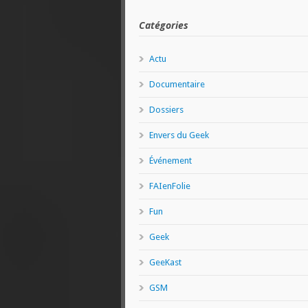
Catégories
Actu
Documentaire
Dossiers
Envers du Geek
Événement
FAIenFolie
Fun
Geek
GeeKast
GSM