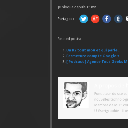
Je bloque depuis 15 mn
Partagez :
Related posts:
Un R2 tout mou et qui parle ..
Fermeture compte Google +
[ Podcast ] Agence Tous Geeks Mi
A propos de l
Fondateur du site e
nouvelles technologi
Membre de MO5.com ,
Ü #serigraphie - fros