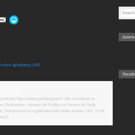
Suivr
ssion Spielberg LIVE
Faceb
'auteur
t podcasts http://www.geekdegeek.fr. CM, consultant en
es. Podcasteur, créateur de PodBox et l'envers du Geek.
 Freepod.net et organisation des Nuits au Max. CEO : Frost
tu.fr