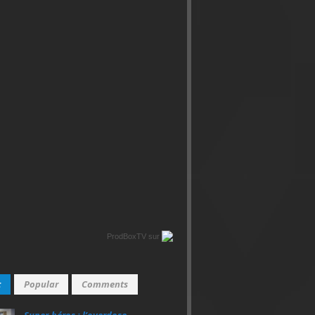
ProdBoxTV
sur
t
Popular
Comments